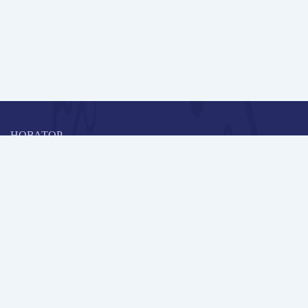
НОВАТОР
Коллективная блогоплатформа и площадка для профессионального
роста, обмена инновационными идеями и решениями, передачи
опыта и экспертной деятельности работников образования в
области современных стандартов и технологий.
Редакционная политика
Навигация
Новые пользователи
Публикации
Школа автора
Архив Галактики
Дискуссии
Участники