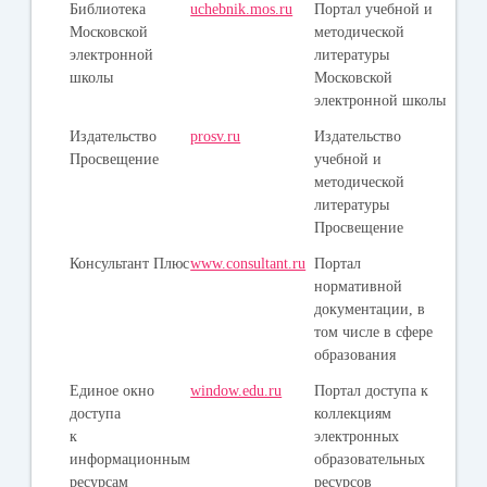
Библиотека
uchebnik.mos.ru
Портал учебной и
Московской
методической
электронной
литературы
школы
Московской
электронной школы
Издательство
prosv.ru
Издательство
Просвещение
учебной и
методической
литературы
Просвещение
Консультант Плюс
www.consultant.ru
Портал
нормативной
документации, в
том числе в сфере
образования
Единое окно
window.edu.ru
Портал доступа к
доступа
коллекциям
к
электронных
информационным
образовательных
ресурсам
ресурсов