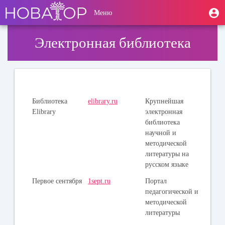
Перейти
User
М
Меню
к
Toggle
п
account
основному
navigation
содержанию
menu
Электронная библиотека
Библиотека
elibrary.ru
Крупнейшая
Elibrary
электронная
библиотека
научной и
методической
литературы на
русском языке
Первое сентября
1sept.ru
Портал
педагогической и
методической
литературы