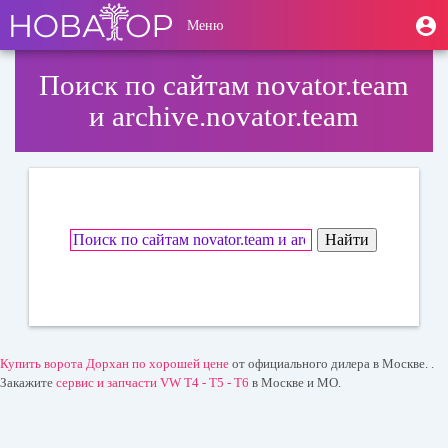
Перейти
User
М
Меню
к
Toggle
п
account
основному
navigation
содержанию
menu
Поиск по сайтам novator.team
и archive.novator.team
Купить ворота Дорхан по хорошей цене
от официального дилера в Москве. .
Закажите
сервис и запчасти VW T4 - T5 - T6
в Москве и МО.