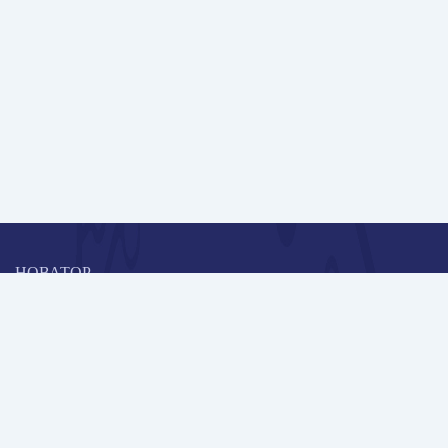
НОВАТОР
Коллективная блогоплатформа и площадка для профессионального
роста, обмена инновационными идеями и решениями, передачи
опыта и экспертной деятельности работников образования в
области современных стандартов и технологий.
Редакционная политика
Навигация
Новые пользователи
Публикации