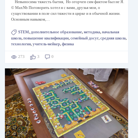
Невыносима тяжесть бытия, Но огорчен сим фактом был не Я.
© MaxNb Поговорить хотел я с вами, друзья мои, о
существовании в поле сил тяжести в цирке и в обычной жизни.
Основным навыком,…
STEM
,
дополнительное образование
,
методика
,
начальная
школа
,
повышение квалификации
,
семейный досуг
,
средняя школа
,
технология
,
учитель-мейкер
,
физика
273
3
0