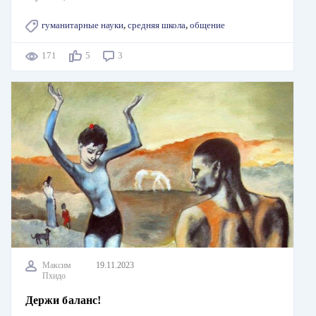
гуманитарные науки
,
средняя школа
,
общение
171
5
3
Максим
19.11.2023
Пхидо
Держи баланс!