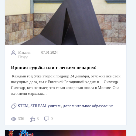
Максим
07.01.2024
Пхидо
Ирония судьбы или с легким непаром!
Каждый год (уже второй подряд) 24 декабря, отложив все свои
насущные дела, мы с Евгенией Рогацкиной ходим в… Силаэдр.
Силаэдр, кто не знает, это такая авторская школа в Москве. Она
же имени маршала…
STEM
,
STREAM-учитель
,
дополнительное образование
336
3
0