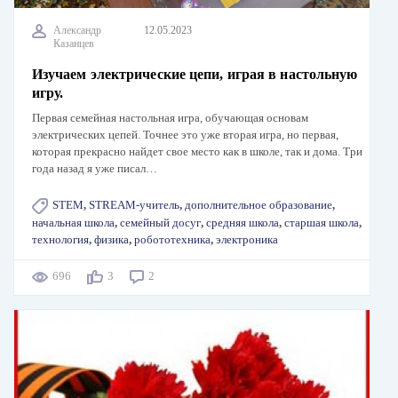
Александр
12.05.2023
Казанцев
Изучаем электрические цепи, играя в настольную
игру.
Первая семейная настольная игра, обучающая основам
электрических цепей. Точнее это уже вторая игра, но первая,
которая прекрасно найдет свое место как в школе, так и дома. Три
года назад я уже писал…
STEM
,
STREAM-учитель
,
дополнительное образование
,
начальная школа
,
семейный досуг
,
средняя школа
,
старшая школа
,
технология
,
физика
,
робототехника
,
электроника
696
3
2