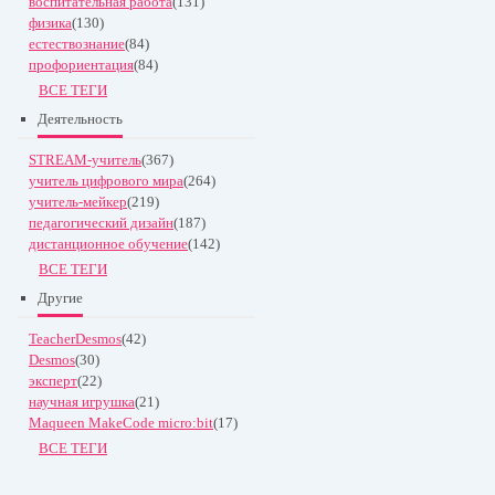
воспитательная работа
(131)
физика
(130)
естествознание
(84)
профориентация
(84)
ВСЕ ТЕГИ
Деятельность
STREAM-учитель
(367)
учитель цифрового мира
(264)
учитель-мейкер
(219)
педагогический дизайн
(187)
дистанционное обучение
(142)
ВСЕ ТЕГИ
Другие
TeacherDesmos
(42)
Desmos
(30)
эксперт
(22)
научная игрушка
(21)
Maqueen MakeCode micro:bit
(17)
ВСЕ ТЕГИ