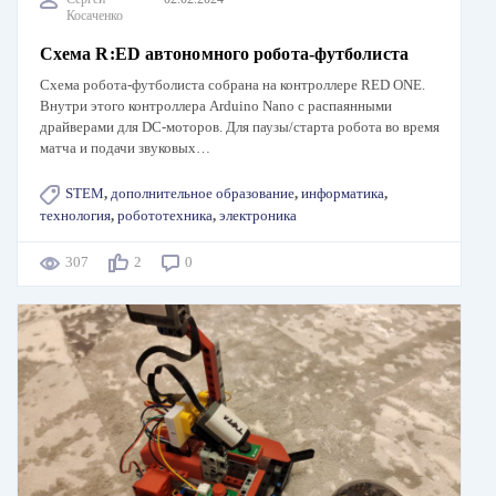
Косаченко
Схема R:ED автономного робота-футболиста
Схема робота-футболиста собрана на контроллере RED ONE.
Внутри этого контроллера Arduino Nano с распаянными
драйверами для DC-моторов. Для паузы/старта робота во время
матча и подачи звуковых…
STEM
,
дополнительное образование
,
информатика
,
технология
,
робототехника
,
электроника
307
2
0