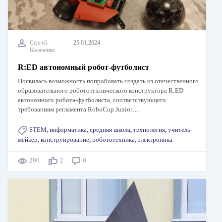
Сергей
25.01.2024
Косаченко
R:ED автономный робот-футболист
Появилась возможность попробовать создать из отечественного
образовательного робототехнического конструктора R:ED
автономного робота-футболиста, соответствующего
требованиям регламента RoboCup Junior…
STEM
,
информатика
,
средняя школа
,
технология
,
учитель-
мейкер
,
конструирование
,
робототехника
,
электроника
290
2
0