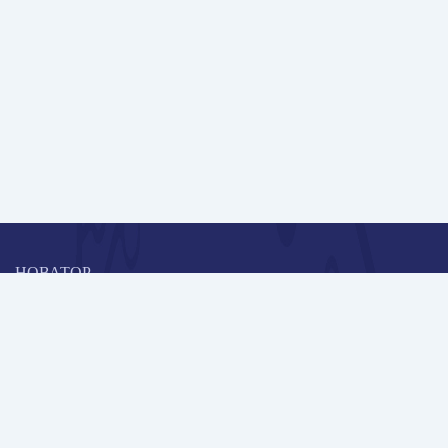
НОВАТОР
Коллективная блогоплатформа и площадка для профессионального
роста, обмена инновационными идеями и решениями, передачи
опыта и экспертной деятельности работников образования в
области современных стандартов и технологий.
Редакционная политика
Навигация
Новые пользователи
Публикации