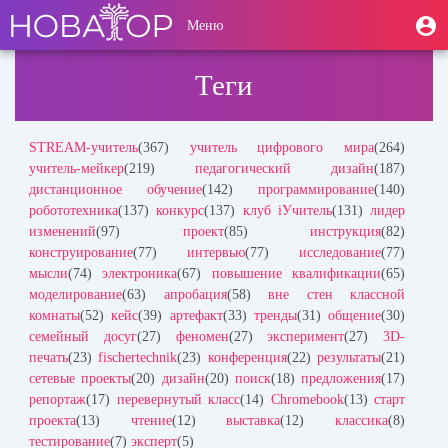
Перейти
User
М
Меню
к
Toggle
п
account
основному
navigation
содержанию
menu
Теги
STREAM-учитель
(367)
учитель цифрового мира
(264)
учитель-мейкер
(219)
педагогический дизайн
(187)
дистанционное обучение
(142)
программирование
(140)
робототехника
(137)
конкурс
(137)
клуб iУчитель
(131)
лидер
изменений
(97)
проект
(85)
инструкция
(82)
конструирование
(77)
интервью
(77)
исследование
(77)
мысли
(74)
электроника
(67)
повышение квалификации
(65)
моделирование
(63)
апробация
(58)
вне стен классной
комнаты
(52)
кейс
(39)
артефакт
(33)
тренды
(31)
общение
(30)
семейный досуг
(27)
феномен
(27)
эксперимент
(27)
3D-
печать
(23)
fischertechnik
(23)
конференция
(22)
результаты
(21)
сетевые проекты
(20)
дизайн
(20)
поиск
(18)
предложения
(17)
репортаж
(17)
перевернутый класс
(14)
Chromebook
(13)
старт
проекта
(13)
чтение
(12)
выставка
(12)
классика
(8)
тестирование
(7)
эксперт
(5)