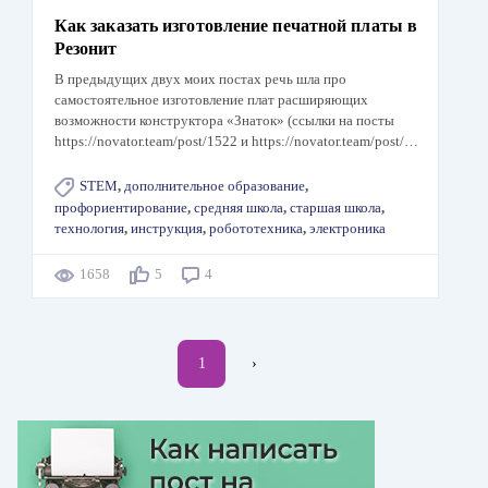
Как заказать изготовление печатной платы в
Резонит
В предыдущих двух моих постах речь шла про
самостоятельное изготовление плат расширяющих
возможности конструктора «Знаток» (ссылки на посты
https://novator.team/post/1522 и https://novator.team/post/…
STEM
,
дополнительное образование
,
профориентирование
,
средняя школа
,
старшая школа
,
технология
,
инструкция
,
робототехника
,
электроника
1658
5
4
Нумерация
Текущая
1
Следующая
›
страниц
страница
страница