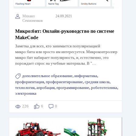
Михаил
24.09.2021
Семионенков
Микро:бит: Онлайн-руководство по системе
MakeCode
Заметка для всех, кто занимается популяризацией
микро:бита или просто им интересуется. Микроконтроллер
микро:бит набирает популярность, и, естественно, это
порождает спрос на учебные материалы. В "…
дополнительное образование
,
информатика
,
профориентация
,
профориентирование
,
средняя школа
,
технология
,
апробация
,
программирование
,
робототехника
,
электроника
226
6
0