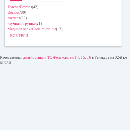
TeacherDesmos
(42)
Desmos
(30)
эксперт
(22)
научная игрушка
(21)
Maqueen MakeCode micro:bit
(17)
ВСЕ ТЕГИ
Качественная
диагностика и ТО Фольксваген T4, T5, T6
в Галакарт на 32-й км
МКАД.