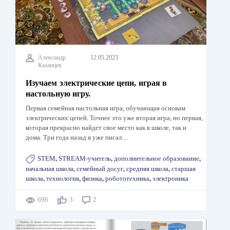
Александр
12.05.2023
Казанцев
Изучаем электрические цепи, играя в
настольную игру.
Первая семейная настольная игра, обучающая основам
электрических цепей. Точнее это уже вторая игра, но первая,
которая прекрасно найдет свое место как в школе, так и
дома. Три года назад я уже писал…
STEM
,
STREAM-учитель
,
дополнительное образование
,
начальная школа
,
семейный досуг
,
средняя школа
,
старшая
школа
,
технология
,
физика
,
робототехника
,
электроника
696
3
2