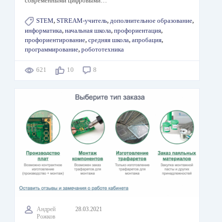
современными цифровыми…
STEM
,
STREAM-учитель
,
дополнительное образование
,
информатика
,
начальная школа
,
профориентация
,
профориентирование
,
средняя школа
,
апробация
,
программирование
,
робототехника
621
10
8
Андрей
28.03.2021
Рожков