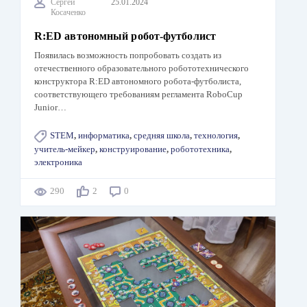
Сергей
25.01.2024
Косаченко
R:ED автономный робот-футболист
Появилась возможность попробовать создать из
отечественного образовательного робототехнического
конструктора R:ED автономного робота-футболиста,
соответствующего требованиям регламента RoboCup
Junior…
STEM
,
информатика
,
средняя школа
,
технология
,
учитель-мейкер
,
конструирование
,
робототехника
,
электроника
290
2
0