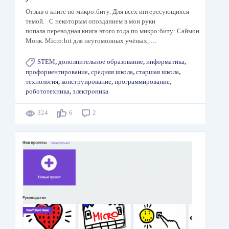
Отзыв о книге по микро:биту. Для всех интересующихся
темой. С некоторым опозданием в мои руки
попала переводная книга этого года по микро:биту: Саймон
Монк. Micro:bit для неугомонных учёных, …
STEM
,
дополнительное образование
,
информатика
,
профориентирование
,
средняя школа
,
старшая школа
,
технология
,
конструирование
,
программирование
,
робототехника
,
электроника
324
6
2