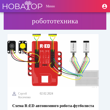
Перейти
User
М
Меню
к
Toggle
п
account
основному
navigation
содержанию
menu
робототехника
Сергей
02.02.2024
Косаченко
Схема R:ED автономного робота-футболиста