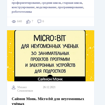
профориентирование
,
средняя школа
,
старшая школа
,
конструирование
,
моделирование
,
программирование
,
робототехника
640
7
6
Михаил
26.12.2021
Семионенков
Саймон Монк. Micro:bit для неугомонных
учёных