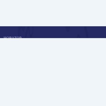
НОВАТОР
Коллективная блогоплатформа и площадка для профессионального
роста, обмена инновационными идеями и решениями, передачи
опыта и экспертной деятельности работников образования в
области современных стандартов и технологий.
Редакционная политика
Навигация
Новые пользователи
Публикации
Школа автора
Архив Галактики
Дискуссии
Участники
Партнерам