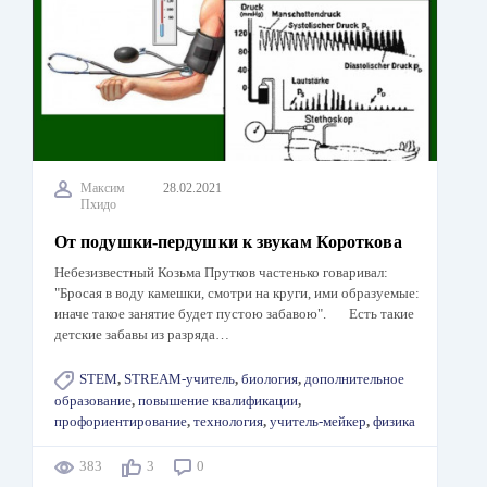
Максим
28.02.2021
Пхидо
От подушки-пердушки к звукам Короткова
Небезизвестный Козьма Прутков частенько говаривал:
"Бросая в воду камешки, смотри на круги, ими образуемые:
иначе такое занятие будет пустою забавою". Есть такие
детские забавы из разряда…
STEM
,
STREAM-учитель
,
биология
,
дополнительное
образование
,
повышение квалификации
,
профориентирование
,
технология
,
учитель-мейкер
,
физика
383
3
0