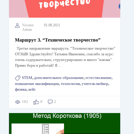
Novator
01.08.2021
Admin
Маршрут 3. “Техническое творчество”
Третье направление маршрута. “Техническое творчество”
ОТЗЫВ Здравствуйте! Татьяна Ивановна, спасибо за курс:
очень содержательно, структурировано и много "изюма".
Прямо бери и работай! Я…
STEM
,
дополнительное образование
,
естествознание
,
повышение квалификации
,
технология
,
учитель-мейкер
,
физика
,
кейс
182
8
2