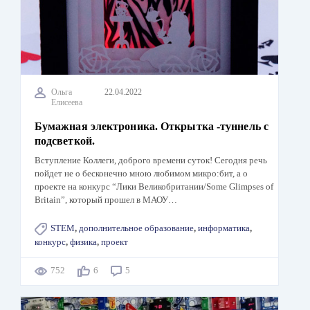
Ольга
22.04.2022
Елисеева
Бумажная электроника. Открытка -туннель с
подсветкой.
Вступление Коллеги, доброго времени суток! Сегодня речь
пойдет не о бесконечно мною любимом микро:бит, а о
проекте на конкурс “Лики Великобритании/Some Glimpses of
Britain”, который прошел в МАОУ…
STEM
,
дополнительное образование
,
информатика
,
конкурс
,
физика
,
проект
752
6
5