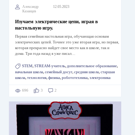
Александр
12.05.2023
Казанцев
Изучаем электрические цепи, играя в
настольную игру.
Первая семейная настольная игра, обучающая основам
электрических цепей. Точнее это уже вторая игра, но первая,
которая прекрасно найдет свое место как в школе, так и
дома. Три года назад я уже писал…
STEM
,
STREAM-учитель
,
дополнительное образование
,
начальная школа
,
семейный досуг
,
средняя школа
,
старшая
школа
,
технология
,
физика
,
робототехника
,
электроника
696
3
2