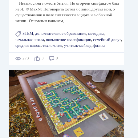
Невыносима тяжесть бытия, Но огорчен сим фактом был
не Я. © MaxNb Поговорить хотел я с вами, друзья мои, о
существовании в поле сил тяжести в цирке и в обычной
жизни. Основным навыком,…
STEM
,
дополнительное образование
,
методика
,
начальная школа
,
повышение квалификации
,
семейный досуг
,
средняя школа
,
технология
,
учитель-мейкер
,
физика
273
3
0