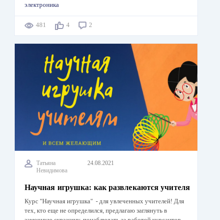
электроника
481
4
2
Татьяна
24.08.2021
Невидимова
Научная игрушка: как развлекаются учителя
Курс "Научная игрушка" - для увлеченных учителей! Для
тех, кто еще не определился, предлагаю заглянуть в
замочную скважину, понаблюдать за работой курсантов