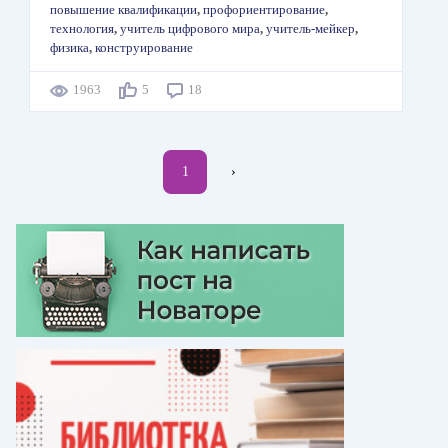
повышение квалификации
,
профориентирование
,
технология
,
учитель цифрового мира
,
учитель-мейкер
,
физика
,
конструирование
1963
5
18
Нумерация
Текущая
1
Следующая
›
страниц
страница
страница