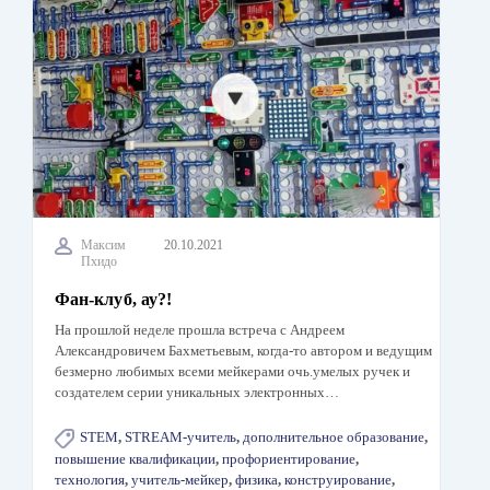
Максим
20.10.2021
Пхидо
Фан-клуб, ау?!
На прошлой неделе прошла встреча с Андреем
Александровичем Бахметьевым, когда-то автором и ведущим
безмерно любимых всеми мейкерами очь.умелых ручек и
создателем серии уникальных электронных…
STEM
,
STREAM-учитель
,
дополнительное образование
,
повышение квалификации
,
профориентирование
,
технология
,
учитель-мейкер
,
физика
,
конструирование
,