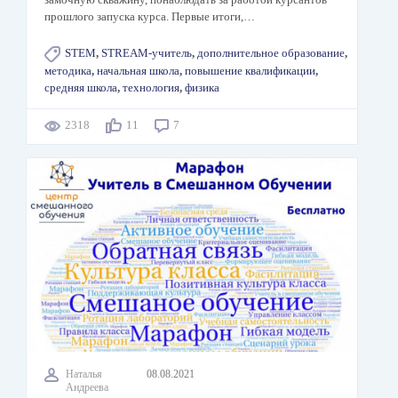
прошлого запуска курса. Первые итоги,…
STEM
,
STREAM-учитель
,
дополнительное образование
,
методика
,
начальная школа
,
повышение квалификации
,
средняя школа
,
технология
,
физика
2318
11
7
Наталья
08.08.2021
Андреева