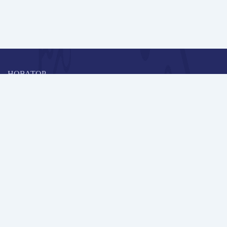
НОВАТОР
Коллективная блогоплатформа и площадка для профессионального
роста, обмена инновационными идеями и решениями, передачи
опыта и экспертной деятельности работников образования в
области современных стандартов и технологий.
Редакционная политика
Навигация
Новые пользователи
Публикации
Школа автора
Архив Галактики
Дискуссии
Участники
Партнерам
Контакты