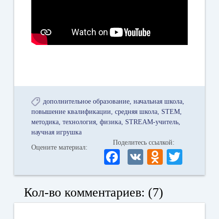
дополнительное образование
начальная школа
повышение квалификации
средняя школа
STEM
методика
технология
физика
STREAM-учитель
научная игрушка
Поделитесь ссылкой:
Оцените материал:
Fa
V
O
T
ce
K
dn
wi
bo
ok
tte
Кол-во комментариев: (7)
ok
la
r
ss