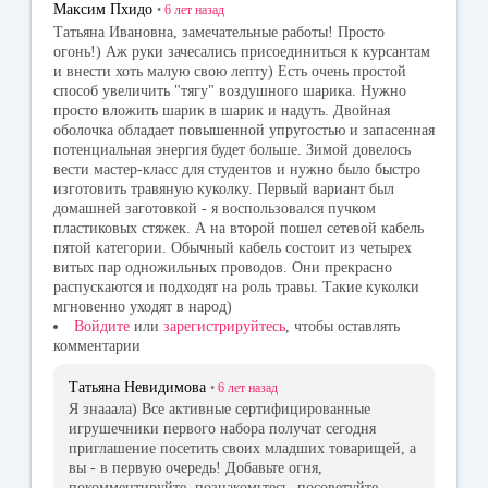
Максим Пхидо
•
6 лет
назад
ni
Татьяна Ивановна, замечательные работы! Просто
огонь!) Аж руки зачесались присоединиться к курсантам
ki
и внести хоть малую свою лепту) Есть очень простой
способ увеличить "тягу" воздушного шарика. Нужно
просто вложить шарик в шарик и надуть. Двойная
оболочка обладает повышенной упругостью и запасенная
потенциальная энергия будет больше. Зимой довелось
вести мастер-класс для студентов и нужно было быстро
изготовить травяную куколку. Первый вариант был
домашней заготовкой - я воспользовался пучком
пластиковых стяжек. А на второй пошел сетевой кабель
пятой категории. Обычный кабель состоит из четырех
витых пар одножильных проводов. Они прекрасно
распускаются и подходят на роль травы. Такие куколки
мгновенно уходят в народ)
Войдите
или
зарегистрируйтесь
, чтобы оставлять
комментарии
Татьяна Невидимова
•
6 лет
назад
Я знааала) Все активные сертифицированные
игрушечники первого набора получат сегодня
приглашение посетить своих младших товарищей, а
вы - в первую очередь! Добавьте огня,
покомментируйте, познакомьтесь, посоветуйте,