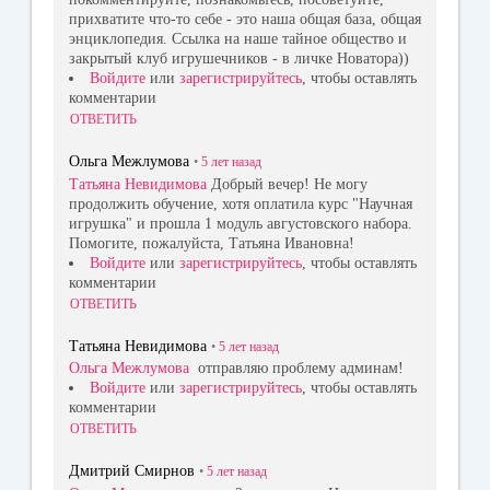
прихватите что-то себе - это наша общая база, общая
энциклопедия. Ссылка на наше тайное общество и
закрытый клуб игрушечников - в личке Новатора))
Войдите
или
зарегистрируйтесь
, чтобы оставлять
комментарии
ОТВЕТИТЬ
Ольга Межлумова
•
5 лет
назад
Татьяна Невидимова
Добрый вечер! Не могу
продолжить обучение, хотя оплатила курс "Научная
игрушка" и прошла 1 модуль августовского набора.
Помогите, пожалуйста, Татьяна Ивановна!
Войдите
или
зарегистрируйтесь
, чтобы оставлять
комментарии
ОТВЕТИТЬ
Татьяна Невидимова
•
5 лет
назад
Ольга Межлумова
отправляю проблему админам!
Войдите
или
зарегистрируйтесь
, чтобы оставлять
комментарии
ОТВЕТИТЬ
Дмитрий Смирнов
•
5 лет
назад