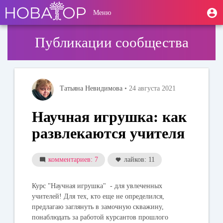
Перейти
User
М
Меню
к
Toggle
п
account
основному
navigation
содержанию
menu
Публикации сообщества
Татьяна Невидимова
• 24 августа 2021
Научная игрушка: как
развлекаются учителя
комментариев: 7
лайков: 11
Курс "Научная игрушка" - для увлеченных
учителей! Для тех, кто еще не определился,
предлагаю заглянуть в замочную скважину,
понаблюдать за работой курсантов прошлого