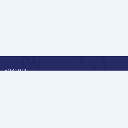
НОВАТОР
Коллективная блогоплатформа и площадка для профессионального
роста, обмена инновационными идеями и решениями, передачи
опыта и экспертной деятельности работников образования в
области современных стандартов и технологий.
Редакционная политика
Навигация
Новые пользователи
Публикации
Школа автора