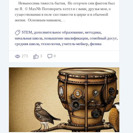
Невыносима тяжесть бытия, Но огорчен сим фактом был
не Я. © MaxNb Поговорить хотел я с вами, друзья мои, о
существовании в поле сил тяжести в цирке и в обычной
жизни. Основным навыком,…
STEM
,
дополнительное образование
,
методика
,
начальная школа
,
повышение квалификации
,
семейный досуг
,
средняя школа
,
технология
,
учитель-мейкер
,
физика
273
3
0