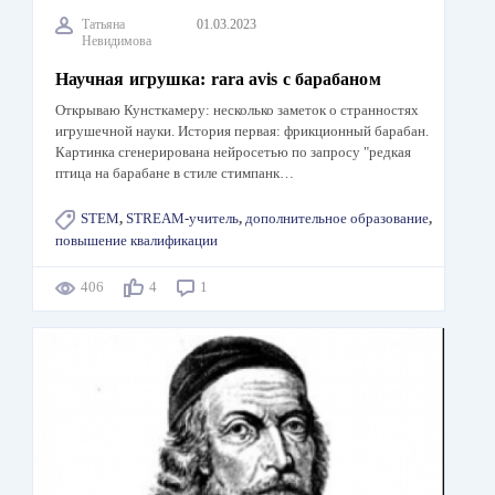
Татьяна
01.03.2023
Невидимова
Научная игрушка: rara avis с барабаном
Открываю Кунсткамеру: несколько заметок о странностях
игрушечной науки. История первая: фрикционный барабан.
Картинка сгенерирована нейросетью по запросу "редкая
птица на барабане в стиле стимпанк…
STEM
,
STREAM-учитель
,
дополнительное образование
,
повышение квалификации
406
4
1