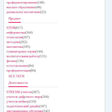
профориентирование
(148)
высшее образование
(48)
дошкольное воспитание
(22)
Предмет
STEM
(617)
информатика
(344)
технология
(267)
методика
(262)
математика
(195)
гуманитарные науки
(144)
воспитательная работа
(131)
физика
(130)
естествознание
(84)
профориентация
(84)
ВСЕ ТЕГИ
Деятельность
STREAM-учитель
(367)
учитель цифрового мира
(264)
учитель-мейкер
(219)
педагогический дизайн
(187)
дистанционное обучение
(142)