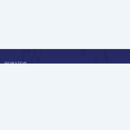
НОВАТОР
Коллективная блогоплатформа и площадка для профессионального
роста, обмена инновационными идеями и решениями, передачи
опыта и экспертной деятельности работников образования в
области современных стандартов и технологий.
Редакционная политика
Навигация
Новые пользователи
Публикации
Школа автора
Архив Галактики
Дискуссии