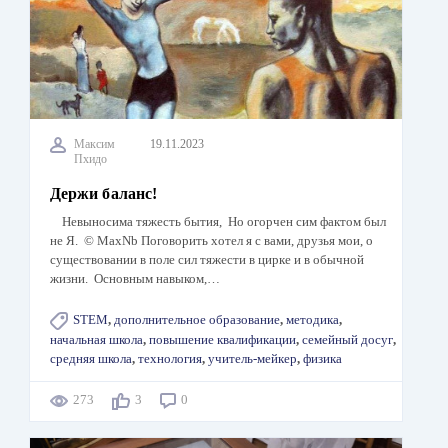
Максим
19.11.2023
Пхидо
Держи баланс!
Невыносима тяжесть бытия, Но огорчен сим фактом был
не Я. © MaxNb Поговорить хотел я с вами, друзья мои, о
существовании в поле сил тяжести в цирке и в обычной
жизни. Основным навыком,…
STEM
,
дополнительное образование
,
методика
,
начальная школа
,
повышение квалификации
,
семейный досуг
,
средняя школа
,
технология
,
учитель-мейкер
,
физика
273
3
0