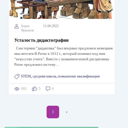
Борис
11.06.2022
Ярмахов
Усталость дидактографии
Сам термин “дидактика” был впервые предложен немецким
мыслителем В.Ратке в 1612 г., который понимал под ним
“искусство учить”. Вместе с названием новой дисциплины
Ратке предложил систему…
STEM
,
средняя школа
,
повышение квалификации
161
5
4
Нумерация
Текущая
1
Следующая
›
страниц
страница
страница