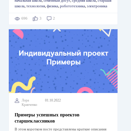
начальная школа
,
семейный досуг
,
средняя школа
,
старшая
школа
,
технология
,
физика
,
робототехника
,
электроника
696
3
2
Лора
01.10.2022
Кравченко
Примеры успешных проектов
старшеклассников
В этом коротком посте представлены краткие описания