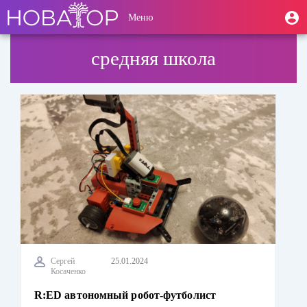
Перейти
User
М
Меню
к
Toggle
п
account
основному
navigation
содержанию
menu
средняя школа
Сергей
25.01.2024
Косаченко
R:ED автономный робот-футболист