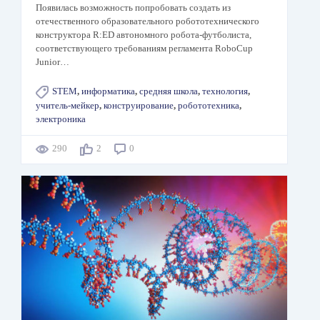
Появилась возможность попробовать создать из
отечественного образовательного робототехнического
конструктора R:ED автономного робота-футболиста,
соответствующего требованиям регламента RoboCup
Junior…
STEM
,
информатика
,
средняя школа
,
технология
,
учитель-мейкер
,
конструирование
,
робототехника
,
электроника
290
2
0