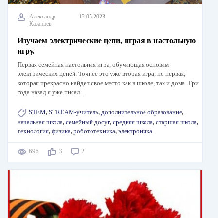
Александр
12.05.2023
Казанцев
Изучаем электрические цепи, играя в настольную
игру.
Первая семейная настольная игра, обучающая основам
электрических цепей. Точнее это уже вторая игра, но первая,
которая прекрасно найдет свое место как в школе, так и дома. Три
года назад я уже писал…
STEM
,
STREAM-учитель
,
дополнительное образование
,
начальная школа
,
семейный досуг
,
средняя школа
,
старшая школа
,
технология
,
физика
,
робототехника
,
электроника
696
3
2