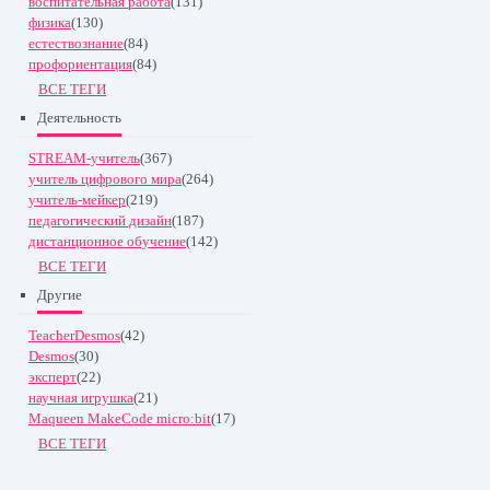
воспитательная работа
(131)
физика
(130)
естествознание
(84)
профориентация
(84)
ВСЕ ТЕГИ
Деятельность
STREAM-учитель
(367)
учитель цифрового мира
(264)
учитель-мейкер
(219)
педагогический дизайн
(187)
дистанционное обучение
(142)
ВСЕ ТЕГИ
Другие
TeacherDesmos
(42)
Desmos
(30)
эксперт
(22)
научная игрушка
(21)
Maqueen MakeCode micro:bit
(17)
ВСЕ ТЕГИ