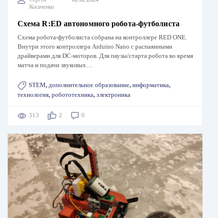
Косаченко
Схема R:ED автономного робота-футболиста
Схема робота-футболиста собрана на контроллере RED ONE.
Внутри этого контроллера Arduino Nano с распаянными
драйверами для DC-моторов. Для паузы/старта робота во время
матча и подачи звуковых…
STEM
,
дополнительное образование
,
информатика
,
технология
,
робототехника
,
электроника
313
2
0