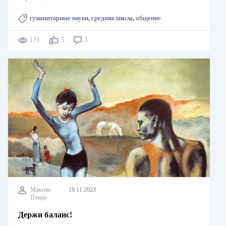
гуманитарные науки
,
средняя школа
,
общение
171
5
3
Максим
19.11.2023
Пхидо
Держи баланс!