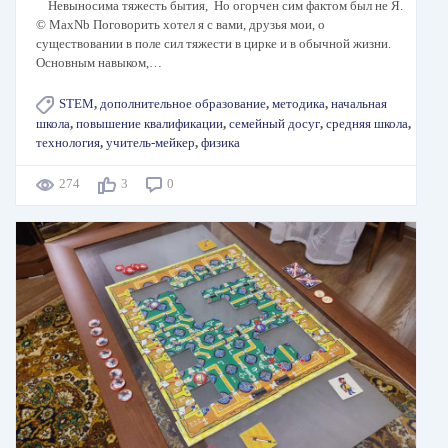
Невыносима тяжесть бытия, Но огорчен сим фактом был не Я.
© MaxNb Поговорить хотел я с вами, друзья мои, о
существовании в поле сил тяжести в цирке и в обычной жизни.
Основным навыком,…
STEM
,
дополнительное образование
,
методика
,
начальная
школа
,
повышение квалификации
,
семейный досуг
,
средняя школа
,
технология
,
учитель-мейкер
,
физика
274
3
0