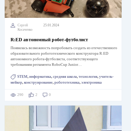
Сергей
25.01.2024
Косаченко
R:ED автономный робот-футболист
Появилась возможность попробовать создать из отечественного
образовательного робототехнического конструктора R:ED
автономного робота-футболиста, соответствующего
требованиям регламента RoboCup Junior…
STEM
,
информатика
,
средняя школа
,
технология
,
учитель-
мейкер
,
конструирование
,
робототехника
,
электроника
290
2
0