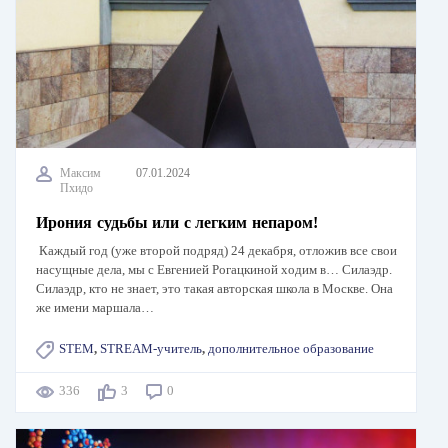
Максим
07.01.2024
Пхидо
Ирония судьбы или с легким непаром!
Каждый год (уже второй подряд) 24 декабря, отложив все свои
насущные дела, мы с Евгенией Рогацкиной ходим в… Силаэдр.
Силаэдр, кто не знает, это такая авторская школа в Москве. Она
же имени маршала…
STEM
,
STREAM-учитель
,
дополнительное образование
336
3
0