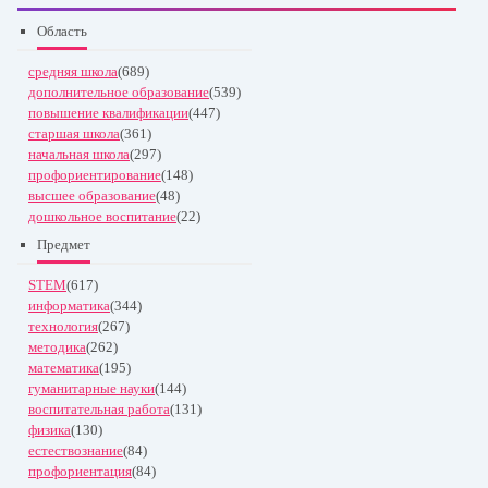
Область
средняя школа
(689)
дополнительное образование
(539)
повышение квалификации
(447)
старшая школа
(361)
начальная школа
(297)
профориентирование
(148)
высшее образование
(48)
дошкольное воспитание
(22)
Предмет
STEM
(617)
информатика
(344)
технология
(267)
методика
(262)
математика
(195)
гуманитарные науки
(144)
воспитательная работа
(131)
физика
(130)
естествознание
(84)
профориентация
(84)