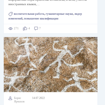
иностранных языков,…
воспитательная работа
,
гуманитарные науки
,
лидер
изменений
,
повышение квалификации
271
4
7
Борис
14.07.2022
Ярмахов