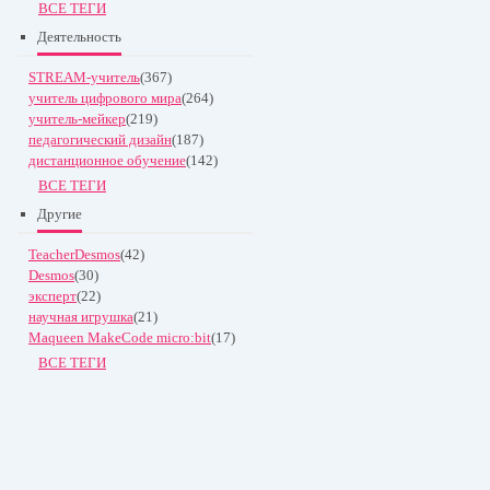
ВСЕ ТЕГИ
Деятельность
STREAM-учитель
(367)
учитель цифрового мира
(264)
учитель-мейкер
(219)
педагогический дизайн
(187)
дистанционное обучение
(142)
ВСЕ ТЕГИ
Другие
TeacherDesmos
(42)
Desmos
(30)
эксперт
(22)
научная игрушка
(21)
Maqueen MakeCode micro:bit
(17)
ВСЕ ТЕГИ