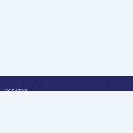
НОВАТОР
Коллективная блогоплатформа и площадка для профессионального
роста, обмена инновационными идеями и решениями, передачи
опыта и экспертной деятельности работников образования в
области современных стандартов и технологий.
Редакционная политика
Навигация
Новые пользователи