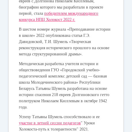
евреев с.Долгинова Николаем Киселевым,
биографию которого мы разработали в проекте
первой, стала
победителем международного
конкурса НПЦ Холокост 2022 г.
В шестом номере журнала «Преподавание истории
в школе» 2022 опубликована статья Г.Э.
Давидовской, Т.И. Шумель «Творческая
реконструкция исторического прошлого на основе
метода структурированной драмы».
Методическая разработка учителя истории и
обществоведения ГУО «Городокский учебно-
педагогический комплекс детский сад — базовая
школа Молодечненского района» Республики
Беларусь Татьяны Шумель разработана на основе
истории спасения 218 евреев Долгиновского гетто
политруком Николаем Киселевым в октябре 1942
года.
Успеху Татьяны Шумель способствовало и ее
участие в летней сессии педагогов
" Уроки
Холокоста-путь к толерантности" 2021.