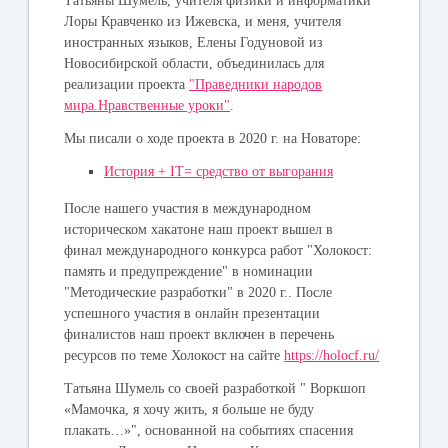
Татьяны Шумель, учителя физики и информатики
Лоры Кравченко из Ижевска, и меня, учителя
иностранных языков, Елены Годуновой из
Новосибирской области, объединилась для
реализации проекта
"Праведники народов
мира.Нравственные уроки"
.
Мы писали о ходе проекта в 2020 г. на Новаторе:
История + IT= средство от выгорания
После нашего участия в международном
историческом хакатоне наш проект вышел в
финал международного конкурса работ "Холокост:
память и предупреждение" в номинации
"Методические разработки" в 2020 г.. После
успешного участия в онлайн презентации
финалистов наш проект включен в перечень
ресурсов по теме Холокост на сайте
https://holocf.ru/
Татьяна Шумель со своей разработкой " Воркшоп
«Мамочка, я хочу жить, я больше не буду
плакать…»", основанной на событиях спасения