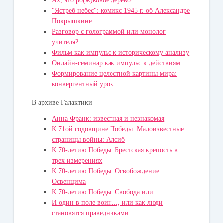
Ах, это ро(ж)ковое дерево!
"Ястреб небес": комикс 1945 г. об Александре
Покрышкине
Разговор с голограммой или монолог
учителя?
Фильм как импульс к историческому анализу
Онлайн-семинар как импульс к действиям
Формирование целостной картины мира:
конвергентный урок
В архиве Галактики
Анна Франк: известная и незнакомая
К 71ой годовщине Победы. Малоизвестные
страницы войны: Алсиб
К 70-летию Победы. Брестская крепость в
трех измерениях
К 70-летию Победы. Освобождение
Освенцима
К 70-летию Победы. Свобода или...
И один в поле воин..., или как люди
становятся праведниками