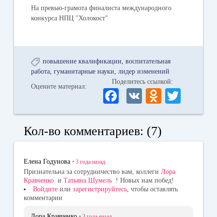
На превью-грамота финалиста международного
конкурса НПЦ "Холокост"
повышение квалификации
воспитательная
работа
гуманитарные науки
лидер изменений
Поделитесь ссылкой:
Оцените материал:
Fa
V
O
T
ce
K
dn
wi
bo
ok
tte
Кол-во комментариев: (7)
ok
la
r
ss
Елена Годунова
•
3 года
назад
ni
Признательна за сотрудничество вам, коллеги
Лора
Кравченко
и
Татьяна Шумель
! Новых нам побед!
ki
Войдите
или
зарегистрируйтесь
, чтобы оставлять
комментарии
Лора Кравченко
•
3 года
назад