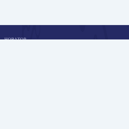
НОВАТОР
Коллективная блогоплатформа и площадка для профессионального
роста, обмена инновационными идеями и решениями, передачи
опыта и экспертной деятельности работников образования в
области современных стандартов и технологий.
Редакционная политика
Навигация
Новые пользователи
Публикации
Школа автора
Архив Галактики
Дискуссии
Участники
Партнерам
Контакты