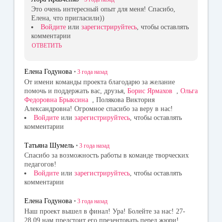
Это очень интересный опыт для меня! Спасибо,
Елена, что пригласили))
Войдите
или
зарегистрируйтесь
, чтобы оставлять
комментарии
ОТВЕТИТЬ
Елена Годунова
•
3 года
назад
От имени команды проекта благодарю за желание
помочь и поддержать вас, друзья,
Борис Ярмахов
,
Ольга
Федоровна Брыксина
, Полякова Виктория
Александровна! Огромное спасибо за веру в нас!
Войдите
или
зарегистрируйтесь
, чтобы оставлять
комментарии
Татьяна Шумель
•
3 года
назад
Спасибо за возможность работы в команде творческих
педагогов!
Войдите
или
зарегистрируйтесь
, чтобы оставлять
комментарии
Елена Годунова
•
3 года
назад
Наш проект вышел в финал! Ура! Болейте за нас! 27-
28.09 нам предстоит его презентовать перед жюри!