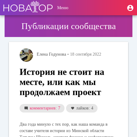
Перейти
User
М
Меню
к
Toggle
п
account
основному
navigation
содержанию
menu
Публикации сообщества
Елена Годунова
• 18 сентября 2022
История не стоит на
месте, или как мы
продолжаем проект
комментариев: 7
лайков: 4
Два года минуло с тех пор, как наша команда в
составе учителя истории из Минской области