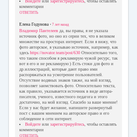
Войдите
или
зарегистрируйтесь
, чтобы оставлять
комментарии
ОТВЕТИТЬ
Елена Годунова
•
7 лет
назад
Владимир Пантелеев
да, вы правы, я не указала
источник фото, но оно из серии тех, что в великом
множестве на просторах интернет. Если я вижу, что
фото авторское, я указываю источник, например, как
здесь
https://novator.team/post/630
Относительно того,
что таким способом я рекламирую чужой ресурс, так
вот я его и не рекламирую:) Есть стоки для фото и
др.иллюстраций, которые дают право ими
распоряжаться на усмотрение пользователей.
Отсутствие водяных знаков также, на мой взгляд,
позволяет заимствовать фото. Относительно текста,
как правило, указывается источник в виде автора-
писателя, ученого, известного педагога и этого
достаточно, на мой взгляд. Спасибо за ваше мнение!
Если у вас будет желание, напишите развернутый
пост с вашим мнением на авторское право и его
соблюдение в сети интернет.
Войдите
или
зарегистрируйтесь
, чтобы оставлять
комментарии
ОТВЕТИТЬ