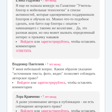
Елена Годунова
•
7 лет
назад
Я еще не назвала конкурс на Галактике "Учитель-
блогер и мобильные технологии" в списке
активностей, которые одновременно поддерживали
блогеров и обучали их. Можно что-то подобное
сделать, или баттл пар блогера с опытом +
начинающего с такими же коллегами... Да, это
разовая акция, но она может вызвать определенный
интерес и прокачку навыков
Войдите
или
зарегистрируйтесь
, чтобы оставлять
комментарии
ОТВЕТИТЬ
Владимир Пантелеев
•
7 лет
назад
У меня небольшой вопрос. Каким образом указание
"источников текста, фото, видео" позволяет соблюдать
авторское право?
Войдите
или
зарегистрируйтесь
, чтобы оставлять
комментарии
Лора Кравченко
•
7 лет
назад
А разве упоминание автора в публикации - не есть
соблюдение авторского права?
Войдите
или
зарегистрируйтесь
, чтобы оставлять