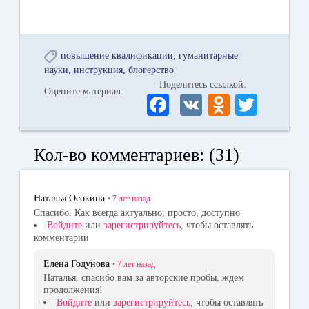
повышение квалификации
гуманитарные
науки
инструкция
блогерство
Поделитесь ссылкой:
Оцените материал:
Fa
V
O
T
ce
K
dn
wi
bo
ok
tte
Кол-во комментариев: (31)
ok
la
r
ss
Наталья Осокина
•
7 лет
назад
ni
Спасибо. Как всегда актуально, просто, доступно
Войдите
или
зарегистрируйтесь
, чтобы оставлять
ki
комментарии
Елена Годунова
•
7 лет
назад
Наталья, спасибо вам за авторские пробы, ждем
продолжения!
Войдите
или
зарегистрируйтесь
, чтобы оставлять