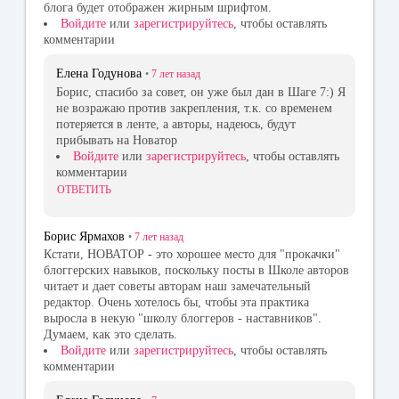
блога будет отображен жирным шрифтом.
Войдите
или
зарегистрируйтесь
, чтобы оставлять
комментарии
Елена Годунова
•
7 лет
назад
Борис, спасибо за совет, он уже был дан в Шаге 7:) Я
не возражаю против закрепления, т.к. со временем
потеряется в ленте, а авторы, надеюсь, будут
прибывать на Новатор
Войдите
или
зарегистрируйтесь
, чтобы оставлять
комментарии
ОТВЕТИТЬ
Борис Ярмахов
•
7 лет
назад
Кстати, НОВАТОР - это хорошее место для "прокачки"
блоггерских навыков, поскольку посты в Школе авторов
читает и дает советы авторам наш замечательный
редактор. Очень хотелось бы, чтобы эта практика
выросла в некую "школу блоггеров - наставников".
Думаем, как это сделать.
Войдите
или
зарегистрируйтесь
, чтобы оставлять
комментарии