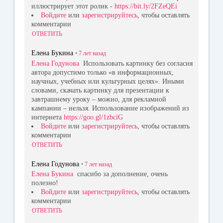
иллюстрирует этот ролик -
https://bit.ly/2FZeQEi
Войдите
или
зарегистрируйтесь
, чтобы оставлять
комментарии
ОТВЕТИТЬ
Елена Букина
•
7 лет
назад
Елена Годунова
Использовать картинку без согласия
автора допустимо только «в информационных,
научных, учебных или культурных целях». Иными
словами, скачать картинку для презентации к
завтрашнему уроку – можно, для рекламной
кампании – нельзя. Использование изображений из
интернета
https://goo.gl/1zbciG
Войдите
или
зарегистрируйтесь
, чтобы оставлять
комментарии
ОТВЕТИТЬ
Елена Годунова
•
7 лет
назад
Елена Букина
спасибо за дополнение, очень
полезно!
Войдите
или
зарегистрируйтесь
, чтобы оставлять
комментарии
ОТВЕТИТЬ