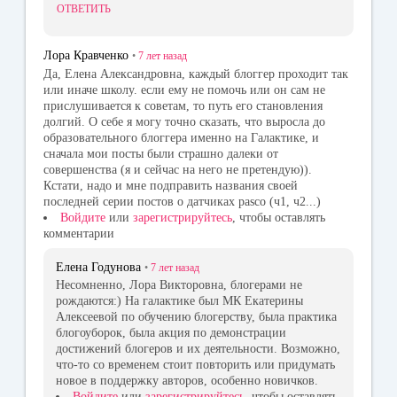
ОТВЕТИТЬ
Лора Кравченко
•
7 лет
назад
Да, Елена Александровна, каждый блоггер проходит так
или иначе школу. если ему не помочь или он сам не
прислушивается к советам, то путь его становления
долгий. О себе я могу точно сказать, что выросла до
образовательного блоггера именно на Галактике, и
сначала мои посты были страшно далеки от
совершенства (я и сейчас на него не претендую)).
Кстати, надо и мне подправить названия своей
последней серии постов о датчиках pasco (ч1, ч2...)
Войдите
или
зарегистрируйтесь
, чтобы оставлять
комментарии
Елена Годунова
•
7 лет
назад
Несомненно, Лора Викторовна, блогерами не
рождаются:) На галактике был МК Екатерины
Алексеевой по обучению блогерству, была практика
блогоуборок, была акция по демонстрации
достижений блогеров и их деятельности. Возможно,
что-то со временем стоит повторить или придумать
новое в поддержку авторов, особенно новичков.
Войдите
или
зарегистрируйтесь
, чтобы оставлять