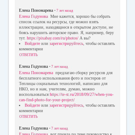
Елена Пономарева
•
7 лет
назад
Елена Годунова
Мне кажется, хорошо бы собрать
список ссылок на ресурсы, где можно взять
иллюстрации, находящиеся в открытом доступе, не
боясь нарушить авторское право. Я, например, беру
тут.
https://pixabay.com/ru/photos/
А вы?
Войдите
или
зарегистрируйтесь
, чтобы оставлять
комментарии
ОТВЕТИТЬ
Елена Годунова
•
7 лет
назад
Елена Пономарева
предлагаю сборку ресурсов для
бесплатного использования фото и постеров от
Теплицы социальных технологий, написано для
НКО, но и нам, учителям, думаю, можно
воспользоваться
https://te-st.ru/2018/09/27/when-you-
can-find-photo-for-your-project/
Войдите
или
зарегистрируйтесь
, чтобы оставлять
комментарии
ОТВЕТИТЬ
Елена Годунова
•
7 лет
назад
Елена Годунова
вот прочла по теме руководство к