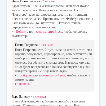
Инга Тихоновецкая
•
7 лет
назад
Здравствуйте, Елена Александровна! Ваш пост помог
мне определиться. Находилась в смятении. На
"Новаторе" зарегистрировалась сразу, а вот написать
пост всё не решаюсь. Признаюсь, что Фейсбук стал меня
напрягать какой-то "пустотой". Осталось теперь
определиться, с чего же начать!
Войдите
или
зарегистрируйтесь
, чтобы оставлять
комментарии
Елена Годунова
•
7 лет
назад
Инга Петровна, есть 2 пути: можно начать с того, что
хорошо получается, апробировано, есть результат или
наоборот, описать то, что пока неясно, неточно, но
хотелось бы обсудить с коллегами. Надеюсь, что ваш
опыт будет востребован в нашем сообществе и у вас
найдется время им поделится! Ждем!
Войдите
или
зарегистрируйтесь
, чтобы оставлять
комментарии
ОТВЕТИТЬ
Вера Бэнэдэк
•
6 лет
назад
Елена Александровна, большое спасибо за дельные
советы. Понятно с чего начать, как писать. Все не