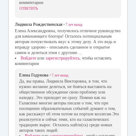
комментарии
ОТВЕТИТЬ
Людмила Рождественская
•
7 лет
назад
Елена Александровна, получилось отличное руководство
для начинающего блогера! Осталось потенциальным
авторам почувствовать вкус к этому делу. А это ведь и
вправду здорово - описывать сделанное и открытое
самим и делиться этим с другими....
Войдите
или
зарегистрируйтесь
, чтобы оставлять
комментарии
Елена Годунова
•
7 лет
назад
Да, вы правы, Людмила Викторовна, в том, что
нужно желание делиться, не бояться выставить на
общественное обсуждение свою проблему или
находку..Это приходит не сразу. Помню как на
Галактике многие авторы писали о том, что при
посещении образовательных событий думают о том,
как расскажут об этом потом на портале коллегам.Это
реализуется и сейчас теми, кто на галактических
традициях вырос. Осталось найти(сь) среди новых
авторов таких людей.
Войдите
или
зарегистрируйтесь
, чтобы оставлять