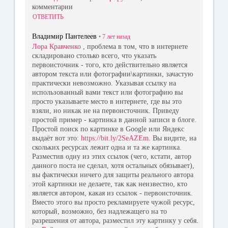
комментарии
ОТВЕТИТЬ
Владимир Пантелеев
•
7 лет
назад
Лора Кравченко
, проблема в том, что в интернете
складировано столько всего, что указать
первоисточник - того, кто действительно является
автором текста или фотографии\картинки, зачастую
практически невозможно. Указывая ссылку на
использованный вами текст или фотографию вы
просто указываете место в интернете, где вы это
взяли, но никак не на первоисточник. Приведу
простой пример - картинка в данной записи в блоге.
Простой поиск по картинке в Google или Яндекс
выдаёт вот это:
https://bit.ly/2SeAZEm
. Вы видите, на
скольких ресурсах лежит одна и та же картинка.
Разместив одну из этих ссылок (чего, кстати, автор
данного поста не сделал, хотя остальных обязывает),
вы фактически ничего для защиты реального автора
этой картинки не делаете, так как неизвестно, кто
является автором, какая из ссылок - первоисточник.
Вместо этого вы просто рекламируете чужой ресурс,
который, возможно, без надлежащего на то
разрешения от автора, разместил эту картинку у себя.