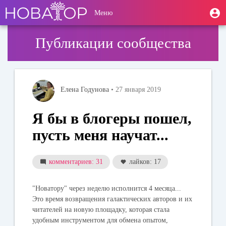
Перейти
User
М
Меню
к
Toggle
п
account
основному
navigation
содержанию
menu
Публикации сообщества
Елена Годунова
• 27 января 2019
Я бы в блогеры пошел,
пусть меня научат...
комментариев: 31
лайков: 17
"Новатору" через неделю исполнится 4 месяца...
Это время возвращения галактических авторов и их
читателей на новую площадку, которая стала
удобным инструментом для обмена опытом,