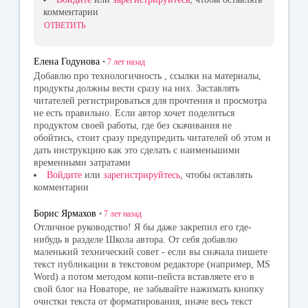
комментарии
ОТВЕТИТЬ
Елена Годунова
•
7 лет
назад
Добавлю про технологичность , ссылки на материалы,
продукты должны вести сразу на них. Заставлять
читателей регистрироваться для прочтения и просмотра
не есть правильно. Если автор хочет поделиться
продуктом своей работы, где без скачивания не
обойтись, стоит сразу предупредить читателей об этом и
дать инструкцию как это сделать с наименьшими
временными затратами
Войдите
или
зарегистрируйтесь
, чтобы оставлять
комментарии
Борис Ярмахов
•
7 лет
назад
Отличное руководство! Я бы даже закрепил его где-
нибудь в разделе Школа автора. От себя добавлю
маленький технический совет - если вы сначала пишете
текст публикации в текстовом редакторе (например, MS
Word) а потом методом копи-пейста вставляете его в
свой блог на Новаторе, не забывайте нажимать кнопку
очистки текста от форматирования, иначе весь текст