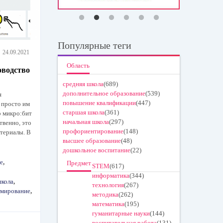
Популярные теги
24.09.2021
Область
оводство
средняя школа
(689)
дополнительное образование
(539)
я
повышение квалификации
(447)
 просто им
старшая школа
(361)
р микро:бит
начальная школа
(297)
твенно, это
профориентирование
(148)
териалы. В
высшее образование
(48)
дошкольное воспитание
(22)
е
,
Предмет
STEM
(617)
информатика
(344)
школа
,
технология
(267)
мирование
,
методика
(262)
математика
(195)
гуманитарные науки
(144)
воспитательная работа
(131)