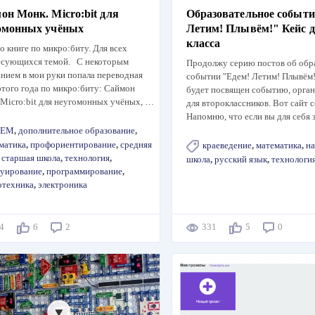
он Монк. Micro:bit для
Образовательное событи
омонных учёных
Летим! Плывём!" Кейс д
класса
о книге по микро:биту. Для всех
есующихся темой. С некоторым
Продолжу серию постов об обр
нием в мои руки попала переводная
событии "Едем! Летим! Плывём!
этого года по микро:биту: Саймон
будет посвящен событию, орга
Micro:bit для неугомонных учёных, …
для второклассников. Вот сайт 
Напомню, что если вы для себя
TEM
,
дополнительное образование
,
матика
,
профориентирование
,
средняя
краеведение
,
математика
,
на
,
старшая школа
,
технология
,
школа
,
русский язык
,
технологи
руирование
,
программирование
,
отехника
,
электроника
24
6
2
331
5
0