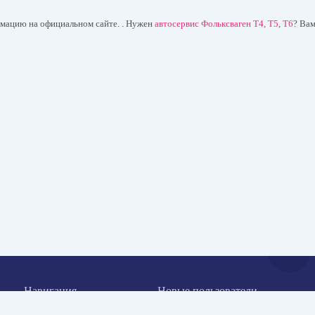
рмацию на официальном сайте. . Нужен
автосервис Фольксваген T4, T5, T6
? Вам
Навигация
Новые пользователи
Публикации