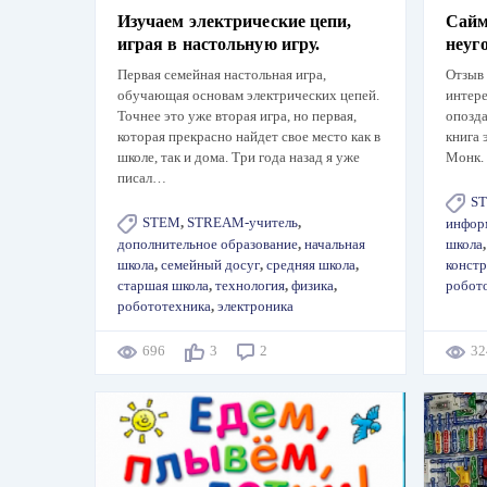
Изучаем электрические цепи,
Сайм
играя в настольную игру.
неуг
Первая семейная настольная игра,
Отзыв 
обучающая основам электрических цепей.
интер
Точнее это уже вторая игра, но первая,
опозда
которая прекрасно найдет свое место как в
книга 
школе, так и дома. Три года назад я уже
Монк. 
писал…
S
STEM
,
STREAM-учитель
,
инфор
дополнительное образование
,
начальная
школа
школа
,
семейный досуг
,
средняя школа
,
конст
старшая школа
,
технология
,
физика
,
робот
робототехника
,
электроника
696
3
2
3