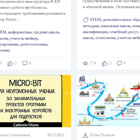
существовании в поле сил тяжес
отехнического конструктора R:ED
в обычной жизни. Основным н
много робота-футболиста,
етствующего требованиям регламента
up Junior…
STEM
,
дополнительное обр
методика
,
начальная школа
,
пов
квалификации
,
семейный досуг
,
TEM
,
информатика
,
средняя школа
,
школа
,
технология
,
учитель-мей
логия
,
учитель-мейкер
,
руирование
,
робототехника
,
роника
90
2
0
274
3
0
хаил Семионенков
26.12.2021
Юлия Рязанова