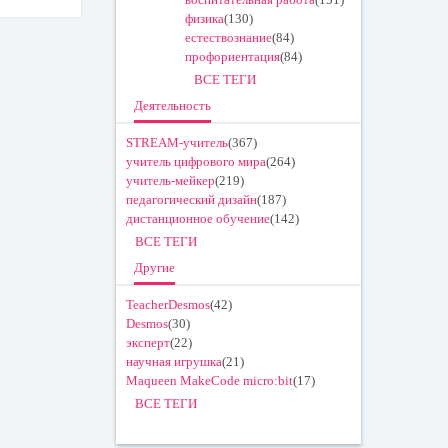
физика
(130)
естествознание
(84)
профориентация
(84)
ВСЕ ТЕГИ
Деятельность
STREAM-учитель
(367)
учитель цифрового мира
(264)
учитель-мейкер
(219)
педагогический дизайн
(187)
дистанционное обучение
(142)
ВСЕ ТЕГИ
Другие
TeacherDesmos
(42)
Desmos
(30)
эксперт
(22)
научная игрушка
(21)
Maqueen MakeCode micro:bit
(17)
ВСЕ ТЕГИ