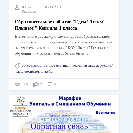
Юлия
03.11.2021
Рязанова
Образовательное событие "Едем! Летим!
Плывём!" Кейс для 1 класса
В этом посте расскажу о самом первом образовательном
событии, которое придумали и реализовали несколько уже
раз учителя начальной школы ГКОУ Школы "Технологии
обучения" г. Москвы. Тема события была…
естествознание
,
математика
,
начальная школа
,
русский
язык
,
технология
,
кейс
326
5
6