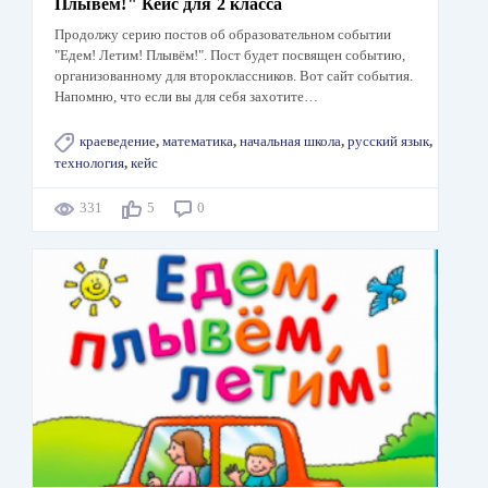
Плывём!" Кейс для 2 класса
Продолжу серию постов об образовательном событии
"Едем! Летим! Плывём!". Пост будет посвящен событию,
организованному для второклассников. Вот сайт события.
Напомню, что если вы для себя захотите…
краеведение
,
математика
,
начальная школа
,
русский язык
,
технология
,
кейс
331
5
0