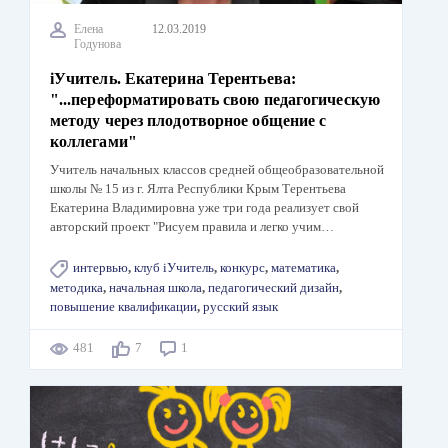
Елена
12.03.2019
Годунова
iУчитель. Екатерина Терентьева:
"...переформатировать свою педагогическую
методу через плодотворное общение с
коллегами"
Учитель начальных классов средней общеобразовательной
школы № 15 из г. Ялта Республики Крым Терентьева
Екатерина Владимировна уже три года реализует свой
авторский проект "Рисуем правила и легко учим…
интервью
,
клуб iУчитель
,
конкурс
,
математика
,
методика
,
начальная школа
,
педагогический дизайн
,
повышение квалификации
,
русский язык
481
7
1