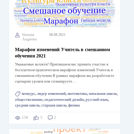
Наталья
08.08.2021
Андреева
Марафон изменений Учитель в смешанном
обучении 2021
Уважаемые коллеги! Приглашаем вас принять участие в
бесплатном практическом марафоне изменений Учитель в
смешанном обучении В рамках марафона вы разработаете
сценарии уроков или спланируете…
конкурс
,
лидер изменений
,
математика
,
начальная школа
,
обществознание
,
педагогический дизайн
,
русский язык
,
средняя школа
,
старшая школа
,
физика
158
5
2