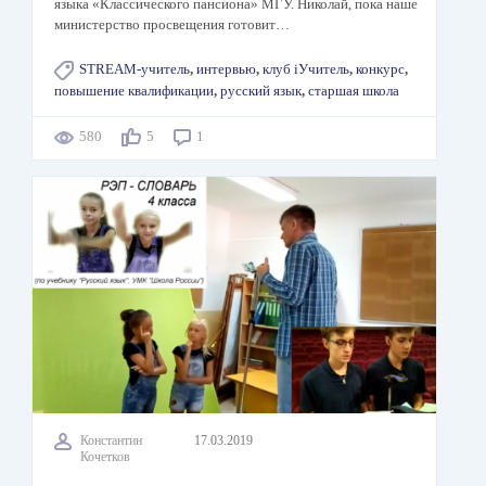
языка «Классического пансиона» МГУ. Николай, пока наше
министерство просвещения готовит…
STREAM-учитель
,
интервью
,
клуб iУчитель
,
конкурс
,
повышение квалификации
,
русский язык
,
старшая школа
580
5
1
Константин
17.03.2019
Кочетков