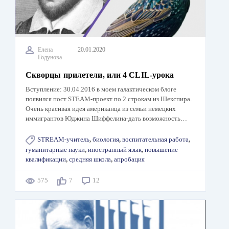
Елена
20.01.2020
Годунова
Скворцы прилетели, или 4 CLIL-урока
Вступление: 30.04.2016 в моем галактическом блоге
появился пост STEAM-проект по 2 строкам из Шекспира.
Очень красивая идея американца из семьи немецких
иммигрантов Юджина Шиффелина-дать возможность…
STREAM-учитель
,
биология
,
воспитательная работа
,
гуманитарные науки
,
иностранный язык
,
повышение
квалификации
,
средняя школа
,
апробация
575
7
12