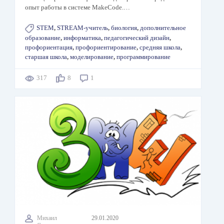
опыт работы в системе MakeCode.…
STEM
,
STREAM-учитель
,
биология
,
дополнительное
образование
,
информатика
,
педагогический дизайн
,
профориентация
,
профориентирование
,
средняя школа
,
старшая школа
,
моделирование
,
программирование
317
8
1
Михаил
29.01.2020