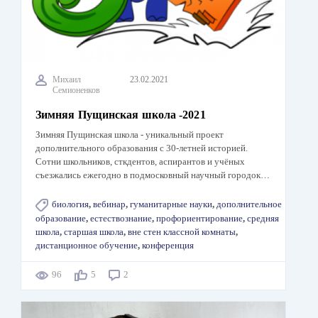
Михаил
23.02.2021
Семионенков
Зимняя Пущинская школа -2021
Зимняя Пущинская школа - уникальный проект
дополнительного образования с 30-летней историей.
Сотни школьников, сткдентов, аспирантов и учёных
съезжались ежегодно в подмосковный научный городок…
биология
,
вебинар
,
гуманитарные науки
,
дополнительное
образование
,
естествознание
,
профориентирование
,
средняя
школа
,
старшая школа
,
вне стен классной комнаты
,
дистанционное обучение
,
конференция
96
5
2