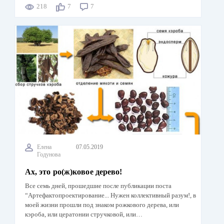
218
7
7
Елена
07.05.2019
Годунова
Ах, это ро(ж)ковое дерево!
Все семь дней, прошедшие после публикации поста
“Артефактопроектирование... Нужен коллективный разум!, в
моей жизни прошли под знаком рожкового дерева, или
кэроба, или цератонии стручковой, или…