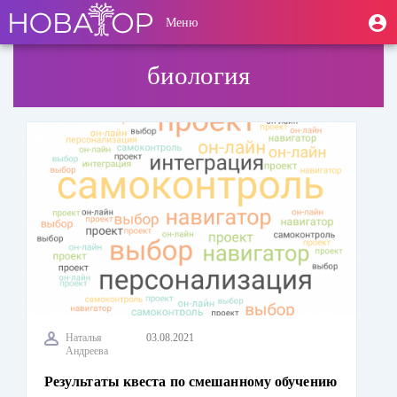
Перейти
User
М
Меню
к
Toggle
п
account
основному
navigation
содержанию
menu
биология
Наталья
03.08.2021
Андреева
Результаты квеста по смешанному обучению