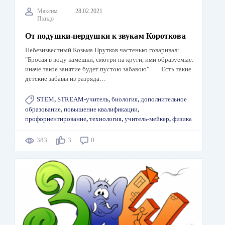
Максим
28.02.2021
Пхидо
От подушки-пердушки к звукам Короткова
Небезизвестный Козьма Прутков частенько говаривал:
"Бросая в воду камешки, смотри на круги, ими образуемые:
иначе такое занятие будет пустою забавою". Есть такие
детские забавы из разряда…
STEM
,
STREAM-учитель
,
биология
,
дополнительное
образование
,
повышение квалификации
,
профориентирование
,
технология
,
учитель-мейкер
,
физика
383
3
0