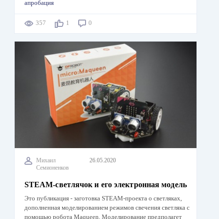
апробация
357
1
0
Михаил
26.05.2020
Семионенков
STEAM-светлячок и его электронная модель
Это публикация - заготовка STEAM-проекта о светляках,
дополненная моделированием режимов свечения светляка с
помощью робота Maqueen. Моделирование предполагет