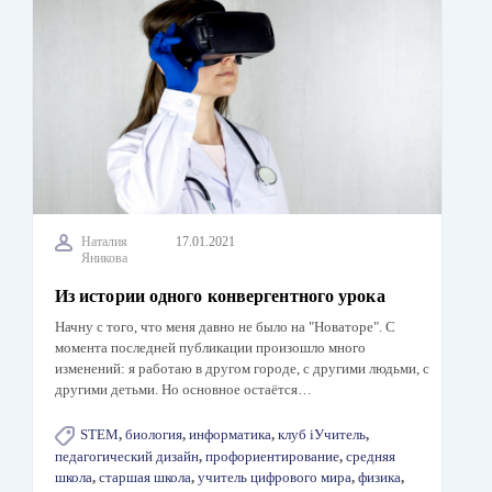
Наталия
17.01.2021
Яникова
Из истории одного конвергентного урока
Начну с того, что меня давно не было на "Новаторе". С
момента последней публикации произошло много
изменений: я работаю в другом городе, с другими людьми, с
другими детьми. Но основное остаётся…
STEM
,
биология
,
информатика
,
клуб iУчитель
,
педагогический дизайн
,
профориентирование
,
средняя
школа
,
старшая школа
,
учитель цифрового мира
,
физика
,