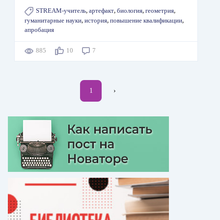
STREAM-учитель
,
артефакт
,
биология
,
геометрия
,
гуманитарные науки
,
история
,
повышение квалификации
,
апробация
885
10
7
Нумерация
Текущая
1
Следующая
›
страниц
страница
страница