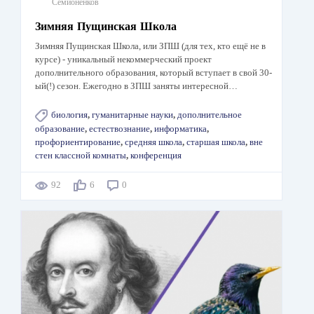
Семионенков
Зимняя Пущинская Школа
Зимняя Пущинская Школа, или ЗПШ (для тех, кто ещё не в
курсе) - уникальный некоммерческий проект
дополнительного образования, который вступает в свой 30-
ый(!) сезон. Ежегодно в ЗПШ заняты интересной…
биология
,
гуманитарные науки
,
дополнительное
образование
,
естествознание
,
информатика
,
профориентирование
,
средняя школа
,
старшая школа
,
вне
стен классной комнаты
,
конференция
92
6
0