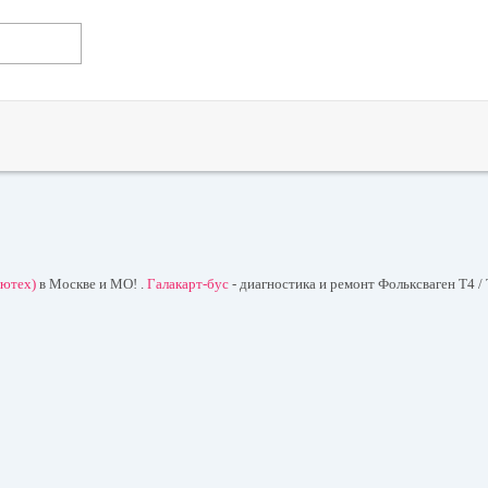
лютех)
в Москве и МО! .
Галакарт-бус
- диагностика и ремонт Фольксваген T4 / 