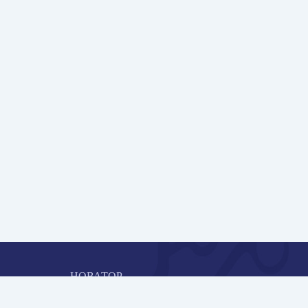
НОВАТОР
Коллективная блогоплатформа и площадка для
профессионального роста, обмена инновационными идеями 