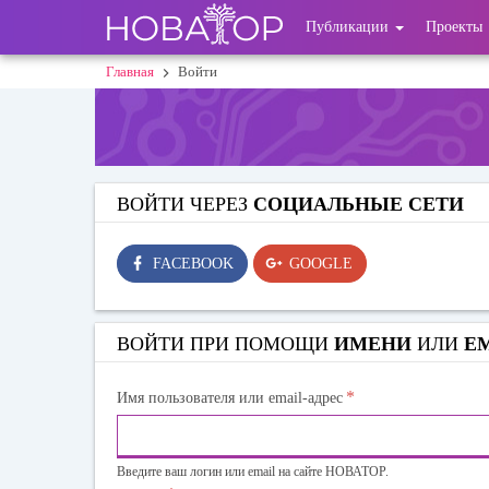
Перейти
User
Публикации
Проекты
к
основному
account
Главная
Войти
Строка
содержанию
menu
навигации
ВОЙТИ ЧЕРЕЗ
СОЦИАЛЬНЫЕ СЕТИ
FACEBOOK
GOOGLE
ВОЙТИ ПРИ ПОМОЩИ
ИМЕНИ
ИЛИ
E
*
Имя пользователя или email-адрес
Введите ваш логин или email на сайте НОВАТОР.