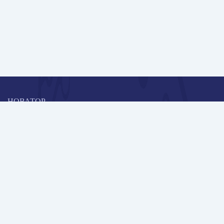
НОВАТОР
Коллективная блогоплатформа и площадка для профессионального
роста, обмена инновационными идеями и решениями, передачи
опыта и экспертной деятельности работников образования в
области современных стандартов и технологий.
Редакционная политика
Навигация
Новые пользователи
Публикации
Школа автора
Архив Галактики
Дискуссии