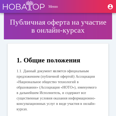
Перейти
User
М
Меню
к
Toggle
п
account
основному
navigation
содержанию
menu
Публичная оферта на участие
в онлайн-курсах
1. Общие положения
1.1. Данный документ является официальным
предложением (публичной офертой) Ассоциации
«Национальное общество технологий в
образовании» (Ассоциация «НОТО»), именуемого
в дальнейшем Исполнитель, и содержит все
существенные условия оказания информационно-
консультационных услуг в виде участия в онлайн-
курсах.