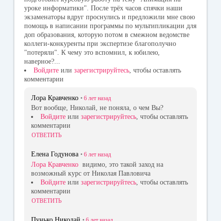
уроке информатики". После трёх часов спячки наши
экзаменаторы вдруг проснулись и предложили мне свою
помощь в написании программы по мультипликации для
доп образования, которую потом в смежном ведомстве
коллеги-конкуренты при экспертизе благополучно
"потеряли". К чему это вспомнил, к юбилею,
наверное?...
Войдите
или
зарегистрируйтесь
, чтобы оставлять
комментарии
Лора Кравченко
•
6 лет
назад
Вот вообще, Николай, не поняла, о чем Вы?
Войдите
или
зарегистрируйтесь
, чтобы оставлять
комментарии
ОТВЕТИТЬ
Елена Годунова
•
6 лет
назад
Лора Кравченко
видимо, это такой заход на
возможный курс от Николая Павловича
Войдите
или
зарегистрируйтесь
, чтобы оставлять
комментарии
ОТВЕТИТЬ
Пунько Николай
•
6 лет
назад