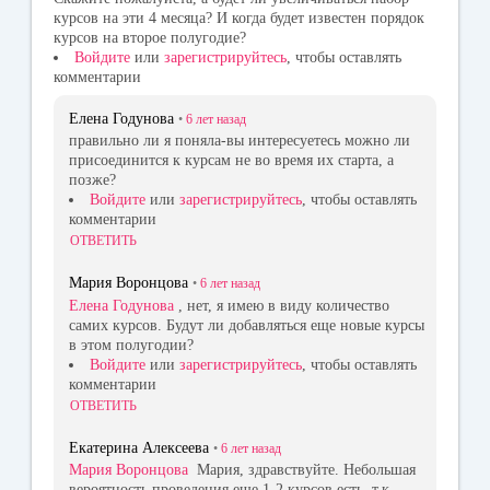
курсов на эти 4 месяца? И когда будет известен порядок
курсов на второе полугодие?
Войдите
или
зарегистрируйтесь
, чтобы оставлять
комментарии
Елена Годунова
•
6 лет
назад
правильно ли я поняла-вы интересуетесь можно ли
присоединится к курсам не во время их старта, а
позже?
Войдите
или
зарегистрируйтесь
, чтобы оставлять
комментарии
ОТВЕТИТЬ
Мария Воронцова
•
6 лет
назад
Елена Годунова
, нет, я имею в виду количество
самих курсов. Будут ли добавляться еще новые курсы
в этом полугодии?
Войдите
или
зарегистрируйтесь
, чтобы оставлять
комментарии
ОТВЕТИТЬ
Екатерина Алексеева
•
6 лет
назад
Мария Воронцова
Мария, здравствуйте. Небольшая
вероятность проведения еще 1-2 курсов есть, т.к.