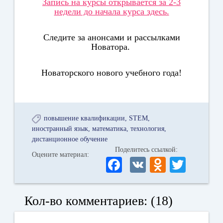
Запись на курсы открывается за 2-3
недели до начала курса здесь.
Следите за анонсами и рассылками
Новатора.
Новаторского нового учебного года!
повышение квалификации
STEM
иностранный язык
математика
технология
дистанционное обучение
Поделитесь ссылкой:
Оцените материал:
Fa
V
O
T
ce
K
dn
wi
bo
ok
tte
Кол-во комментариев: (18)
ok
la
r