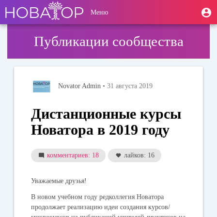
Перейти
User
М
Меню
к
Toggle
п
account
основному
navigation
содержанию
menu
Публикации сообщества
Novator Admin
• 31 августа 2019
Дистанционные курсы
Новатора в 2019 году
комментариев: 18
лайков: 16
Уважаемые друзья!
В новом учебном году редколлегия Новатора
продолжает реализацию идеи создания курсов/