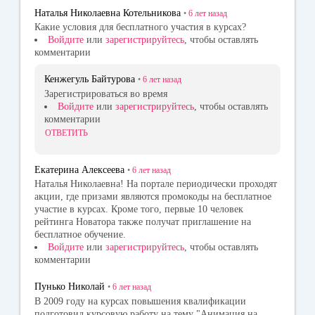
ss
Наталья Николаевна Котельникова
•
6 лет
назад
ni
Какие условия для бесплатного участия в курсах?
Войдите
или
зарегистрируйтесь
, чтобы оставлять
ki
комментарии
Кенжегуль Байтурова
•
6 лет
назад
Зарегистрироваться во время
Войдите
или
зарегистрируйтесь
, чтобы оставлять
комментарии
ОТВЕТИТЬ
Екатерина Алексеева
•
6 лет
назад
Наталья Николаевна! На портале периодически проходят
акции, где призами являются промокоды на бесплатное
участие в курсах. Кроме того, первые 10 человек
рейтинга Новатора также получат приглашение на
бесплатное обучение.
Войдите
или
зарегистрируйтесь
, чтобы оставлять
комментарии
Пунько Николай
•
6 лет
назад
В 2009 году на курсах повышения квалификации
подготовил курсовую работу на тему "Анимация на