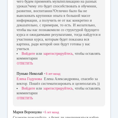
чего будем применять мультипликацию на разных
уроках?чему это будет способствовать в обучении,
развитии, воспитании?Отлично было бы не
выискивать крупинки опыта в большой массе
информации, а получить ее от вас конкретно и
доказательно, с примерам, то есть. И желательно,
чтобы вы нас познакомили со структурой будущего
курса и ожидаемыми результатами, тогда найдутся и
участники курса, которым будет показана вся
картина, ради которой они будут готовы у вас
учиться.
Войдите
или
зарегистрируйтесь
, чтобы оставлять
комментарии
ОТВЕТИТЬ
Пунько Николай
•
6 лет
назад
Елена Годунова
Елена Александровна, спасибо за
вектор. Пошёл систематизировать и целеполагать ))
Войдите
или
зарегистрируйтесь
, чтобы оставлять
комментарии
ОТВЕТИТЬ
Мария Воронцова
•
6 лет
назад
Скажите пожалуйста, а будет ли увеличиваться набор