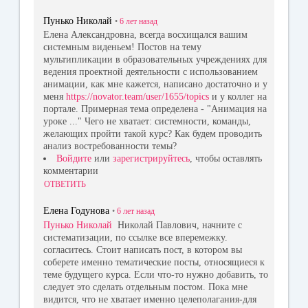
Пунько Николай
•
6 лет
назад
Елена Александровна, всегда восхищался вашим
системным виденьем! Постов на тему
мультипликации в образовательных учреждениях для
ведения проектной деятельности с использованием
анимации, как мне кажется, написано достаточно и у
меня
https://novator.team/user/1655/topics
и у коллег на
портале. Примерная тема определена - "Анимация на
уроке ..." Чего не хватает: системности, команды,
желающих пройти такой курс? Как будем проводить
анализ востребованности темы?
Войдите
или
зарегистрируйтесь
, чтобы оставлять
комментарии
ОТВЕТИТЬ
Елена Годунова
•
6 лет
назад
Пунько Николай
Николай Павлович, начните с
систематизации, по ссылке все вперемежку.
согласитесь. Стоит написать пост, в котором вы
соберете именно тематические посты, относящиеся к
теме будущего курса. Если что-то нужно добавить, то
следует это сделать отдельным постом. Пока мне
видится, что не хватает именно целеполагания-для