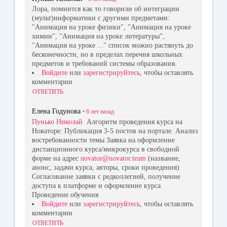
Лора, помнится как то говорили об интеграции
(мульт)информатики с другими предметами:
"Анимация на уроке физики", "Анимация на уроке
химии", "Анимация на уроке литературы",
"Анимация на уроке ..." список можно растянуть до
бесконечности, но в пределах перечня школьных
предметов и требований системы образования.
Войдите
или
зарегистрируйтесь
, чтобы оставлять
комментарии
ОТВЕТИТЬ
Елена Годунова
•
6 лет
назад
Пунько Николай
Алгоритм проведения курса на
Новаторе: Публикация 3-5 постов на портале. Анализ
востребованности темы Заявка на оформление
дистанционного курса/микрокурса в свободной
форме на адрес
novator@novator.team
(название,
анонс, задачи курса, авторы, сроки проведения)
Согласование заявки с редколлегией, получение
доступа к платформе и оформление курса
Проведение обучения
Войдите
или
зарегистрируйтесь
, чтобы оставлять
комментарии
ОТВЕТИТЬ