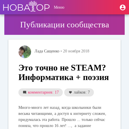
Перейти
User
М
Меню
к
Toggle
п
account
основному
navigation
содержанию
menu
Публикации сообщества
Лада Сащенко
• 20 ноября 2018
Это точно не STEAM?
Информатика + поэзия
комментариев: 17
лайков: 7
Много-много лет назад, когда школьники были
весьма читающими, а доступ к интернету сложен,
придумалась эта работа. Прошло ... только сейчас
поняла, что прошло 16 лет! ..., а задание