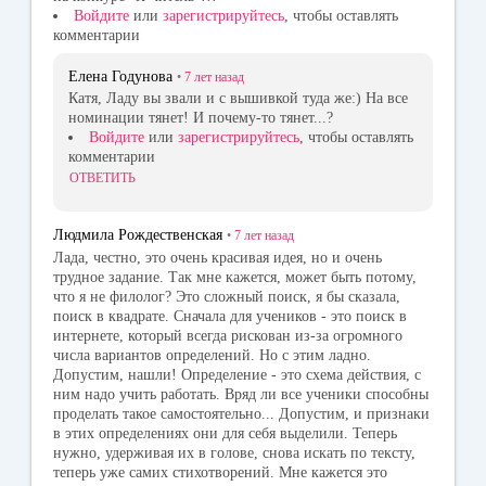
ki
Войдите
или
зарегистрируйтесь
, чтобы оставлять
комментарии
Елена Годунова
•
7 лет
назад
Катя, Ладу вы звали и с вышивкой туда же:) На все
номинации тянет! И почему-то тянет...?
Войдите
или
зарегистрируйтесь
, чтобы оставлять
комментарии
ОТВЕТИТЬ
Людмила Рождественская
•
7 лет
назад
Лада, честно, это очень красивая идея, но и очень
трудное задание. Так мне кажется, может быть потому,
что я не филолог? Это сложный поиск, я бы сказала,
поиск в квадрате. Сначала для учеников - это поиск в
интернете, который всегда рискован из-за огромного
числа вариантов определений. Но с этим ладно.
Допустим, нашли! Определение - это схема действия, с
ним надо учить работать. Вряд ли все ученики способны
проделать такое самостоятельно... Допустим, и признаки
в этих определениях они для себя выделили. Теперь
нужно, удерживая их в голове, снова искать по тексту,
теперь уже самих стихотворений. Мне кажется это