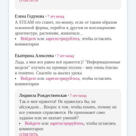
ОТВЕТИТЬ
Елена Годунова
•
7 лет
назад
А STEAM это станет, по-моему, если от таким образом
освоенной формы, перейти к другим ее воплощениям-
архитектуре, растениям, живописи...
Войдите
или
зарегистрируйтесь
, чтобы оставлять
комментарии
Екатерина Алексеева
•
7 лет
назад
Лада, а мне все равно всё нравится:)! "Информационные
модели" изучать на примере поэзии - мне очень близко
и понятно. Спасибо за анализ урока.
Войдите
или
зарегистрируйтесь
, чтобы оставлять
комментарии
Людмила Рождественская
•
7 лет
назад
Так и мне нравится! Не нравилось бы, не
обсуждали... Вопрос в том, чтобы понять, почему не
все ученики справляются. Не принимают само
задание или не хватает умений?
Войдите
или
зарегистрируйтесь
, чтобы оставлять
комментарии
ОТВЕТИТЬ