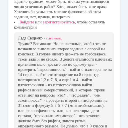
задание трудным, может быть, отсюда уменьшающееся
число успешных работ? Хотя, может быть, я не права.
Хотелось бы услышать мнение филологов об этом
задании, вот, правда, интересно...
Войдите
или
зарегистрируйтесь
, чтобы оставлять
комментарии
Лада Сащенко
•
7 лет
назад
Трудно? Возможно. Но не настолько, чтобы это не
позволило выполнить второе задание с опорой на
конспект. В голове ничего держать не требовалось,
такой задачи не стояло. В действительности ключевых
признаков мало, достаточно по одному-два: -
проверить "акростишность" - найти стихотворение на
14 строк - найти стихотворение на 8 строк, где
повторяются 1,2 и 7, 8, а еще 1 и 4 - найти
пятистрочники - из пятистрочников найти
рифмованный юмористический, в котором строки
отвечают на вопросы "кто?", "что делал?", "чем
закончилось?" - проверить второй пятистрочник на
31 слог и формулу 5-7-5-7-7 (хотя необязательно),
или философичность, или, как некоторые дети
сказали, "прочитали имя автора" - что осталось
должно быть без рифмы, явного ритма,
определенного размера. Не думаю, что в 9 классе и