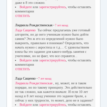
даже в 8 это сложно.
Войдите
или
зарегистрируйтесь
, чтобы оставлять
комментарии
ОТВЕТИТЬ
Людмила Рождественская
•
7 лет
назад
Лада Сащенко
Ты сейчас предлагаешь уже готовый
алгоритм, но до него ученикам нужно было дойти
самим? Это ж его из определений нужно было
выкроить, правильно я понимаю? Определить, что
начать нужно с акростиха и т.д.... С удовольствием
взяла бы это задание для какого-нибудь занятия с
учителями, но не факт, что все справятся...
Войдите
или
зарегистрируйтесь
, чтобы оставлять
комментарии
ОТВЕТИТЬ
Лада Сащенко
•
7 лет
назад
Людмила Рождественская
, ну, может, не в таком
порядке, но по такому принципу. Это действительно
не так сложно, как кажется вначале. И если 10 лет
назад и 8 лет назад ученики это задание брали, а
сейчас у них трудности, то может, дело не в задании?
Войдите
или
зарегистрируйтесь
, чтобы оставлять