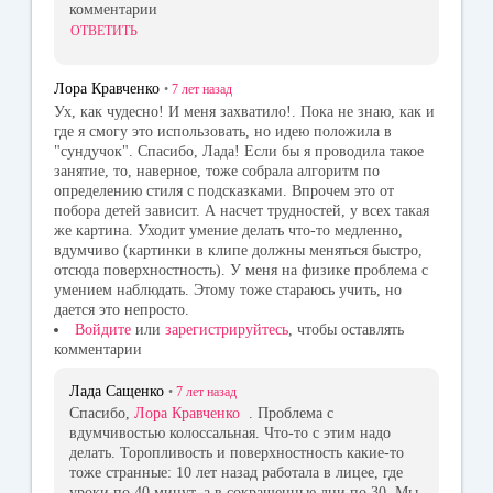
комментарии
ОТВЕТИТЬ
Лора Кравченко
•
7 лет
назад
Ух, как чудесно! И меня захватило!. Пока не знаю, как и
где я смогу это использовать, но идею положила в
"сундучок". Спасибо, Лада! Если бы я проводила такое
занятие, то, наверное, тоже собрала алгоритм по
определению стиля с подсказками. Впрочем это от
побора детей зависит. А насчет трудностей, у всех такая
же картина. Уходит умение делать что-то медленно,
вдумчиво (картинки в клипе должны меняться быстро,
отсюда поверхностность). У меня на физике проблема с
умением наблюдать. Этому тоже стараюсь учить, но
дается это непросто.
Войдите
или
зарегистрируйтесь
, чтобы оставлять
комментарии
Лада Сащенко
•
7 лет
назад
Спасибо,
Лора Кравченко
. Проблема с
вдумчивостью колоссальная. Что-то с этим надо
делать. Торопливость и поверхностность какие-то
тоже странные: 10 лет назад работала в лицее, где
уроки по 40 минут, а в сокращенные дни по 30. Мы