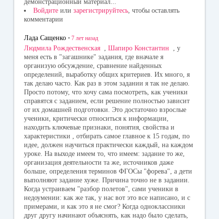
демонстрационный материал...
Войдите
или
зарегистрируйтесь
, чтобы оставлять
комментарии
Лада Сащенко
•
7 лет
назад
Людмила Рождественская
,
Шапиро Константин
, у
меня есть в "загашнике" задания, где вначале я
организую обсуждение, сравнение найденных
определений, выработку общих критериев. Их много, я
так делаю часто. Как раз в этом задании я так не делаю.
Просто потому, что хочу сама посмотреть, как ученики
справятся с заданием, если решение полностью зависит
от их домашней подготовки. Это достаточно взрослые
ученики, критически относиться к информации,
находить ключевые признаки, понятия, свойства и
характеристики , отбирать самое главное к 15 годам, по
идее, должен научиться практически каждый, на каждом
уроке. На выходе имеем то, что имеем: задание то же,
организация деятельности та же, источников даже
больше, определения терминов ФГОСы "форева", а дети
выполняют задание хуже. Причина точно не в задании.
Когда устраиваем "разбор полетов", сами ученики в
недоумении: как же так, у нас вот это все написано, и с
примерами, и как это я не смог? Когда одноклассники
друг другу начинают объяснять, как надо было сделать,