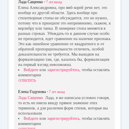
Лада Сащенко
•
7 лет
назад
Елена Александровна, про ямб-хорей речи нет, это
вообще из другой области. Здесь вообще про
стихотворные стопы не обсуждается, это не нужно,
потому что в принципе это неприменимо, скажем, к
верлибру или танка. В лимерике стопа меняется в
разных строках. Убеждать-то в данном случае особо
не приходится, идет сравнение на наличие признака.
Это как линейное уравнение от квадратного и от
обратной пропорциональности отличить, особой
доказательности не требуется. Мы выходим на
формализацию там, где, казалось бы, формализация
на первый взгляд невозможна.
Войдите
или
зарегистрируйтесь
, чтобы оставлять
комментарии
ОТВЕТИТЬ
Елена Годунова
•
7 лет
назад
Лада Сащенко
Лада, я же написала-условно говоря,
то есть не имела ввиду прямое значение этих
терминов, а для различия форм стихов, которые вы
использовали
Войдите
или
зарегистрируйтесь
, чтобы оставлять
комментарии