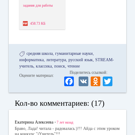
задания для работы
458.73 КБ
средняя школа
гуманитарные науки
информатика
литература
русский язык
STREAM-
учитель
классика
поиск
чтение
Поделитесь ссылкой:
Оцените материал:
Fa
V
O
T
ce
K
dn
wi
bo
ok
tte
Кол-во комментариев: (17)
ok
la
r
ss
Екатерина Алексеева
•
7 лет
назад
ni
Браво, Лада! читала - радовалась:)!!! Айда с этим уроком
на конкурс "iУчитель"!!!