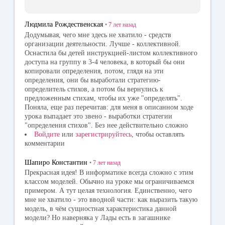
Людмила Рождественская
•
7 лет
назад
Додумывая, чего мне здесь не хватило - средств
организации деятельности. Лучше - коллективной.
Оснастила бы детей инструкцией-листом коллективного
доступа на группу в 3-4 человека, в который бы они
копировали определения, потом, глядя на эти
определения, они бы выработали стратегию-
определитель стихов, а потом бы вернулись к
предложенным стихам, чтобы их уже "определять".
Поняла, еще раз перечитав: для меня в описанном ходе
урока выпадает это звено - выработки стратегии
"определения стихов". Без нее действительно сложно
Войдите
или
зарегистрируйтесь
, чтобы оставлять
комментарии
Шапиро Константин
•
7 лет
назад
Прекрасная идея! В информатике всегда сложно с этим
классом моделей. Обычно на уроке мы ограничиваемся
примером. А тут целая технология. Единственно, чего
мне не хватило - это вводной части: как выразить такую
модель, в чём сущностная характеристика данной
модели? Но наверняка у Лады есть в загашнике