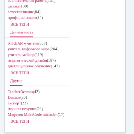
воспитательная работа
(131)
физика
(130)
естествознание
(84)
профориентация
(84)
ВСЕ ТЕГИ
Деятельность
STREAM-учитель
(367)
учитель цифрового мира
(264)
учитель-мейкер
(219)
педагогический дизайн
(187)
дистанционное обучение
(142)
ВСЕ ТЕГИ
Другие
TeacherDesmos
(42)
Desmos
(30)
эксперт
(22)
научная игрушка
(21)
Maqueen MakeCode micro:bit
(17)
ВСЕ ТЕГИ