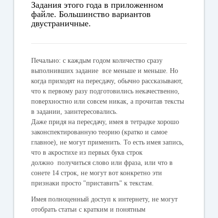
Задания этого года в приложенном
файле. Большинство вариантов
двустраничные.
Печально
: с каждым годом количество сразу
выполнивших задание все меньше и меньше. Но
когда приходят на пересдачу, обычно рассказывают,
что к первому разу подготовились некачественно,
поверхностно или совсем никак, а прочитав тексты
в задании, заинтересовались.
Даже придя на пересдачу, имея в тетрадке хорошо
законспектированную теорию (кратко и самое
главное), не могут применить. То есть имея запись,
что в акростихе из первых букв строк
должно получиться слово или фраза, или что в
сонете 14 строк, не могут вот конкретно эти
признаки просто "приставить" к текстам.
Имея полноценный доступ к интернету, не могут
отобрать статьи с кратким и понятным