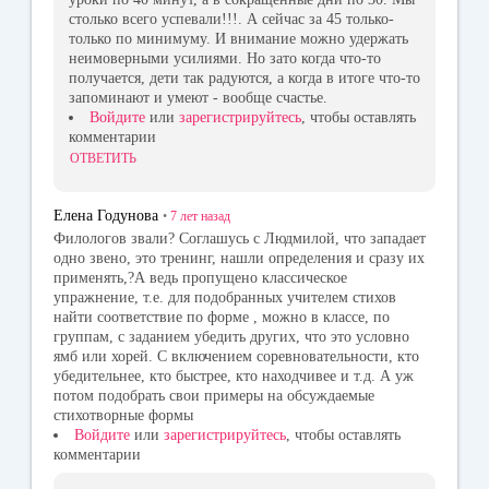
столько всего успевали!!!. А сейчас за 45 только-
только по минимуму. И внимание можно удержать
неимоверными усилиями. Но зато когда что-то
получается, дети так радуются, а когда в итоге что-то
запоминают и умеют - вообще счастье.
Войдите
или
зарегистрируйтесь
, чтобы оставлять
комментарии
ОТВЕТИТЬ
Елена Годунова
•
7 лет
назад
Филологов звали? Соглашусь с Людмилой, что западает
одно звено, это тренинг, нашли определения и сразу их
применять,?А ведь пропущено классическое
упражнение, т.е. для подобранных учителем стихов
найти соответствие по форме , можно в классе, по
группам, с заданием убедить других, что это условно
ямб или хорей. С включением соревновательности, кто
убедительнее, кто быстрее, кто находчивее и т.д. А уж
потом подобрать свои примеры на обсуждаемые
стихотворные формы
Войдите
или
зарегистрируйтесь
, чтобы оставлять
комментарии