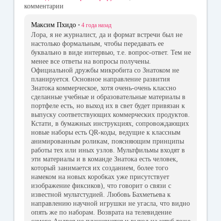
комментарии
Максим Пхидо
•
4 года
назад
Лора, я не журналист, да и формат встречи был не
настолько формальным, чтобы передавать ее
буквально в виде интервью, т.е. вопрос-ответ. Тем не
менее все ответы на вопросы получены.
Официальной дружбы микробита со Знатоком не
планируется. Основное направление развития
Знатока коммерческое, хотя очень-очень классно
сделанные учебные и образовательные материалы в
портфеле есть, но выход их в свет будет привязан к
выпуску соответствующих коммерческих продуктов.
Кстати, в бумажных инструкциях, сопровождающих
новые наборы есть QR-коды, ведущие к классным
анимированным роликам, поясняющим принципы
работы тех или иных узлов. Мультфильмы входят в
эти материалы и в команде Знатока есть человек,
который занимается их созданием, более того
намеком на новых коробках уже присутствует
изображение фиксиков), что говорит о связи с
известной мультстудией. Любовь Бахметьева к
направлению научной игрушки не угасла, что видно
опять же по наборам. Возврата на телевидение