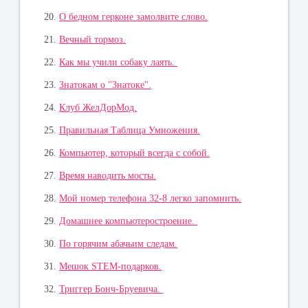
20.
О бедном герконе замолвите слово.
21.
Вечный тормоз.
22.
Как мы учили собаку лаять.
23.
Знатокам о "Знатоке".
24.
Клуб ЖелДорМод.
25.
Правильная Таблица Умножения.
26.
Компьютер, который всегда с собой.
27.
Время наводить мосты.
28.
Мой номер телефона 32-8 легко запомнить.
29.
Домашнее компьютеростроение.
30.
По горячим абачьим следам.
31.
Мешок STEM-подарков.
32.
Триггер Бонч-Бруевича.