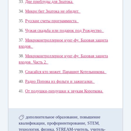
33.
Две приблуды для Знатока.
34.
Микро:бит Знатока не обидит.
35.
Русские счеты программиста.
36.
Чужая свадьба или подарок под Рождество.
37.
Микроконтроллерное кунг-фу. Базовая защита
входов.
38.
Микроконтроллерное кунг-фу. Базовая защита
входов. Часть 2.
39.
Спасайся кто может. Парашют Котельникова.
40.
Радио Попова из фольги и зажигалки.
41.
От подушки-пердушки к звукам Короткова.
дополнительное образование
повышение
квалификации
профориентирование
STEM
технология
физика
STREAM-учитель
учитель-