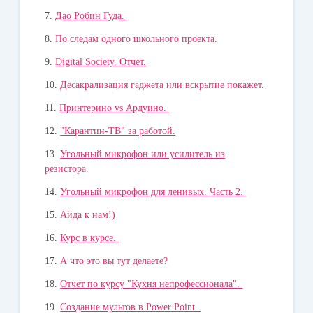
7.
Дао Робин Гуда.
8.
По следам одного школьного проекта.
9.
Digital Society. Отчет.
10.
Десакрализация гаджета или вскрытие покажет.
11.
Принтерино vs Ардуино.
12.
"Карантин-ТВ" за работой.
13.
Угольный микрофон или усилитель из
резистора.
14.
Угольный микрофон для ленивых. Часть 2.
15.
Айда к нам!)
16.
Курс в курсе.
17.
А что это вы тут делаете?
18.
Отчет по курсу "Кухня непрофессионала".
19.
Создание мультов в Power Point.