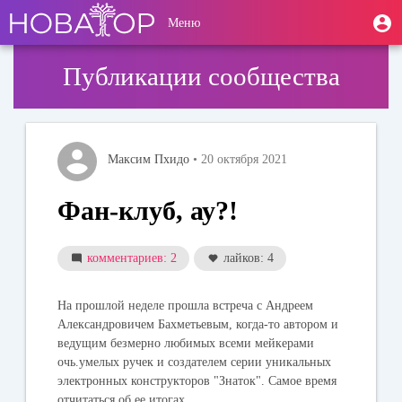
Перейти
User
М
Меню
к
Toggle
п
account
основному
navigation
содержанию
menu
Публикации сообщества
Максим Пхидо
• 20 октября 2021
Фан-клуб, ау?!
комментариев: 2
лайков: 4
На прошлой неделе прошла встреча с Андреем
Александровичем Бахметьевым, когда-то автором и
ведущим безмерно любимых всеми мейкерами
очь.умелых ручек и создателем серии уникальных
электронных конструкторов "Знаток". Самое время
отчитаться об ее итогах.