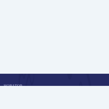
НОВАТОР
Коллективная блогоплатформа и площадка для профессионального
роста, обмена инновационными идеями и решениями, передачи
опыта и экспертной деятельности работников образования в
области современных стандартов и технологий.