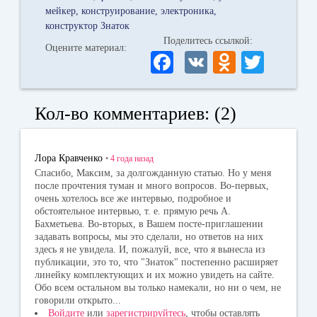
мейкер
конструирование
электроника
конструктор Знаток
Поделитесь ссылкой:
Оцените материал:
Fa
V
O
T
ce
K
dn
wi
bo
ok
tte
Кол-во комментариев: (2)
ok
la
r
ss
Лора Кравченко
•
4 года
назад
ni
Спасибо, Максим, за долгожданную статью. Но у меня
после прочтения туман и много вопросов. Во-первых,
ki
очень хотелось все же интервью, подробное и
обстоятельное интервью, т. е. прямую речь А.
Бахметьева. Во-вторых, в Вашем посте-приглашении
задавать вопросы, мы это сделали, но ответов на них
здесь я не увидела. И, пожалуй, все, что я вынесла из
публикации, это то, что "Знаток" постепенно расширяет
линейку комплектующих и их можно увидеть на сайте.
Обо всем остальном вы только намекали, но ни о чем, не
говорили открыто...
Войдите
или
зарегистрируйтесь
, чтобы оставлять