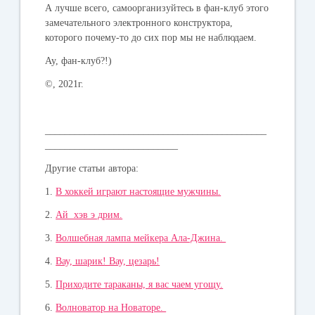
А лучше всего, самоорганизуйтесь в фан-клуб этого
замечательного электронного конструктора,
которого почему-то до сих пор мы не наблюдаем.
Ау, фан-клуб?!)
©, 2021г.
_____________________________________________
___________________________
Другие статьи автора:
1.
В хоккей играют настоящие мужчины.
2.
Ай хэв э дрим.
3.
Волшебная лампа мейкера Ала-Джина.
4.
Вау, шарик! Вау, цезарь!
5.
Приходите тараканы, я вас чаем угощу.
6.
Волноватор на Новаторе.