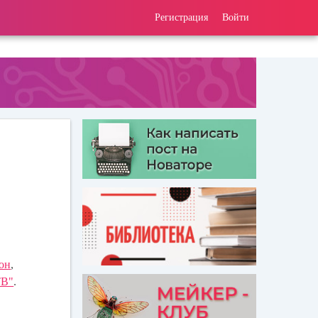
Регистрация
Войти
он
,
ТВ"
.