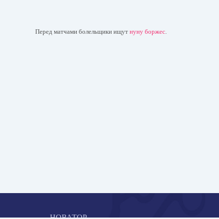
Перед матчами болельщики ищут
нуну боржес
.
НОВАТОР