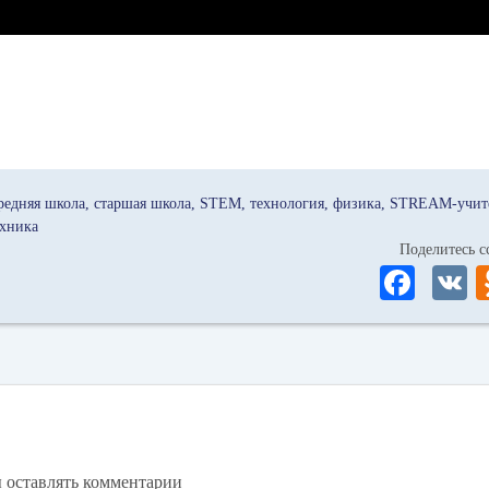
редняя школа
старшая школа
STEM
технология
физика
STREAM-учит
ехника
Поделитесь
Fa
ce
bo
ok
ы оставлять комментарии