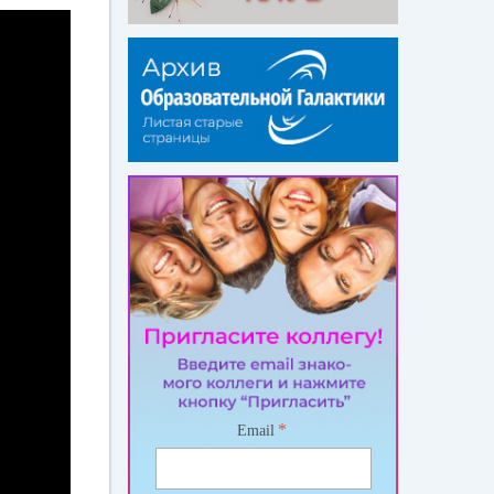
*
Email