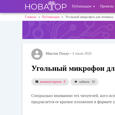
Перейти
User
Публикации
Проекты
к
основному
account
Главная
Публикации
Угольный микрофон для ленивых. 
Строка
содержанию
menu
навигации
Максим Пхидо
• 4 июля 2020
Угольный микрофон для
комментариев: 8
лайков: 10
Специально вниманию тех читателей, кого ис
предлагается ее краткое изложение в формате