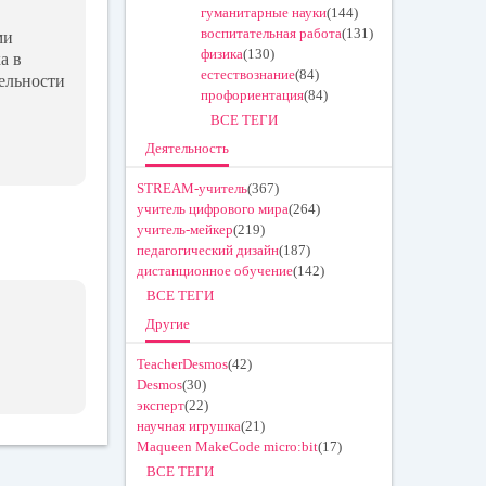
гуманитарные науки
(144)
воспитательная работа
(131)
ми
физика
(130)
а в
естествознание
(84)
тельности
профориентация
(84)
ВСЕ ТЕГИ
Деятельность
STREAM-учитель
(367)
учитель цифрового мира
(264)
учитель-мейкер
(219)
педагогический дизайн
(187)
дистанционное обучение
(142)
ВСЕ ТЕГИ
Другие
TeacherDesmos
(42)
Desmos
(30)
эксперт
(22)
научная игрушка
(21)
Maqueen MakeCode micro:bit
(17)
ВСЕ ТЕГИ