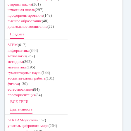
старшая школа
(361)
начальная школа
(297)
профориентирование
(148)
высшее образование
(48)
дошкольное воспитание
(22)
Предмет
STEM
(617)
информатика
(344)
технология
(267)
методика
(262)
математика
(195)
гуманитарные науки
(144)
воспитательная работа
(131)
физика
(130)
естествознание
(84)
профориентация
(84)
ВСЕ ТЕГИ
Деятельность
STREAM-учитель
(367)
учитель цифрового мира
(264)