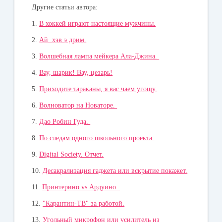
Другие статьи автора:
1.
В хоккей играют настоящие мужчины.
2.
Ай хэв э дрим.
3.
Волшебная лампа мейкера Ала-Джина.
4.
Вау, шарик! Вау, цезарь!
5.
Приходите тараканы, я вас чаем угощу.
6.
Волноватор на Новаторе.
7.
Дао Робин Гуда.
8.
По следам одного школьного проекта.
9.
Digital Society. Отчет.
10.
Десакрализация гаджета или вскрытие покажет.
11.
Принтерино vs Ардуино.
12.
"Карантин-ТВ" за работой.
13.
Угольный микрофон или усилитель из