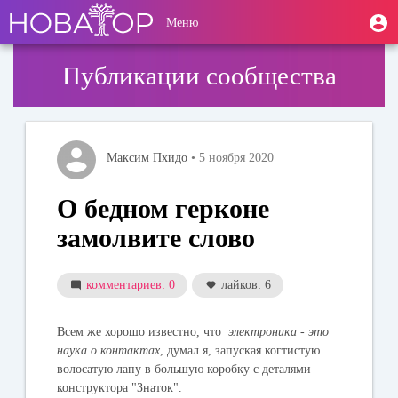
Перейти
User
М
Меню
к
Toggle
п
account
основному
navigation
содержанию
menu
Публикации сообщества
Максим Пхидо
• 5 ноября 2020
О бедном герконе
замолвите слово
комментариев: 0
лайков: 6
Всем же хорошо известно, что
электроника - это
наука о контактах
, думал я, запуская когтистую
волосатую лапу в большую коробку с деталями
конструктора "Знаток".