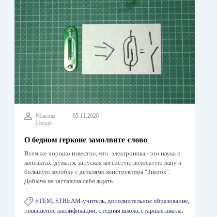
Максим
05.11.2020
Пхидо
О бедном герконе замолвите слово
Всем же хорошо известно, что электроника - это наука о
контактах, думал я, запуская когтистую волосатую лапу в
большую коробку с деталями конструктора "Знаток".
Добыча не заставила себя ждать…
STEM
,
STREAM-учитель
,
дополнительное образование
,
повышение квалификации
,
средняя школа
,
старшая школа
,