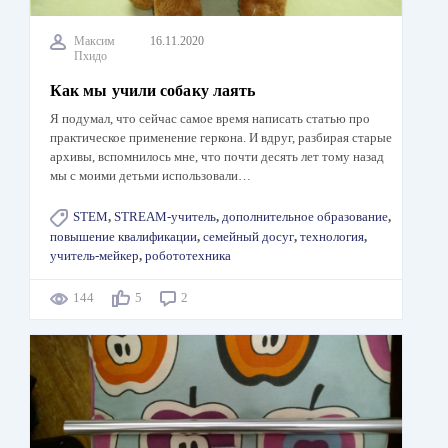
Максим
16.11.2020
Пхидо
Как мы учили собаку лаять
Я подумал, что сейчас самое время написать статью про
практическое применение геркона. И вдруг, разбирая старые
архивы, вспомнилось мне, что почти десять лет тому назад
мы с моими детьми использовали…
STEM
,
STREAM-учитель
,
дополнительное образование
,
повышение квалификации
,
семейный досуг
,
технология
,
учитель-мейкер
,
робототехника
144
5
2