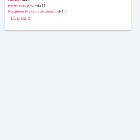
научная игрушка
(21)
Maqueen MakeCode micro:bit
(17)
ВСЕ ТЕГИ