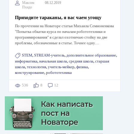
Максим
08.12.2019
Пхидо
Приходите тараканы, я вас чаем угощу
По прочтении на Новаторе статьи Михаила Семионенкова
"Попытка обкатки курса по началам робототехники и
программирования" я сделал охотничью стойку на две
проблемы, обозначенные в статье. Точнее одну…
STEM
,
STREAM-учитель
,
дополнительное образование
,
информатика
,
начальная школа
,
средняя школа
,
старшая
школа
,
технология
,
учитель-мейкер
,
физика
,
конструирование
,
робототехника
536
8
12