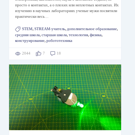
просто о контактах, а о плохих или неплотных контактах. Их
изучению в научных лабораториях ученые мужи посвятили
практически весь…
STEM
,
STREAM-учитель
,
дополнительное образование
,
средняя школа
,
старшая школа
,
технология
,
физика
,
конструирование
,
робототехника
2044
7
18