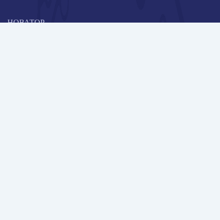
НОВАТОР
Коллективная блогоплатформа и площадка для профессионального
роста, обмена инновационными идеями и решениями, передачи
опыта и экспертной деятельности работников образования в
области современных стандартов и технологий.
Редакционная политика
Навигация
Новые пользователи
Публикации
Школа автора
Архив Галактики
Дискуссии
Участники
Партнерам
Контакты
Всего пользователей: