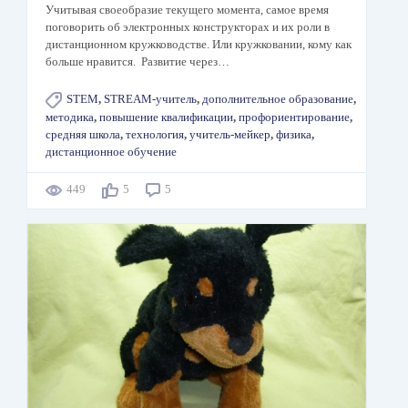
Учитывая своеобразие текущего момента, самое время
поговорить об электронных конструкторах и их роли в
дистанционном кружководстве. Или кружковании, кому как
больше нравится. Развитие через…
STEM
,
STREAM-учитель
,
дополнительное образование
,
методика
,
повышение квалификации
,
профориентирование
,
средняя школа
,
технология
,
учитель-мейкер
,
физика
,
дистанционное обучение
449
5
5