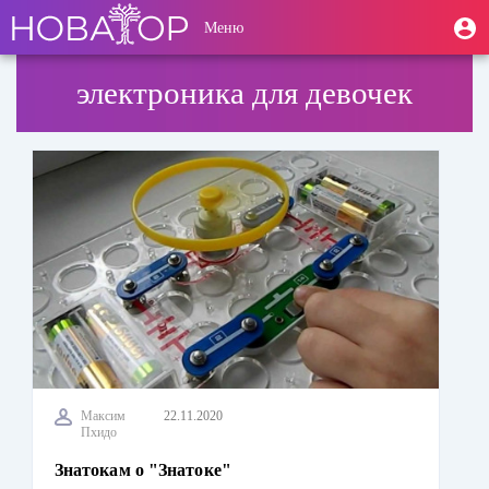
Перейти
User
М
Меню
к
Toggle
п
account
основному
navigation
содержанию
menu
электроника для девочек
Максим
22.11.2020
Пхидо
Знатокам о "Знатоке"