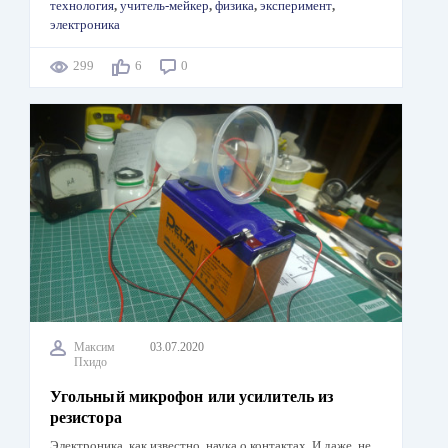
технология
,
учитель-мейкер
,
физика
,
эксперимент
,
электроника
299
6
0
Максим
03.07.2020
Пхидо
Угольный микрофон или усилитель из
резистора
Электроника, как известно, наука о контактах. И даже, не