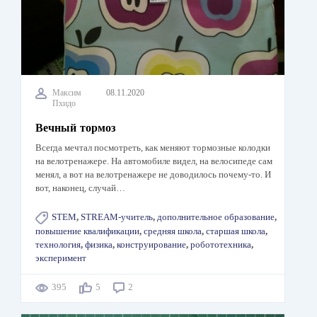
Максим
08.11.2020
Пхидо
Вечный тормоз
Всегда мечтал посмотреть, как меняют тормозные колодки
на велотренажере. На автомобиле видел, на велосипеде сам
менял, а вот на велотренажере не доводилось почему-то. И
вот, наконец, случай…
STEM
,
STREAM-учитель
,
дополнительное образование
,
повышение квалификации
,
средняя школа
,
старшая школа
,
технология
,
физика
,
конструирование
,
робототехника
,
эксперимент
395
5
2