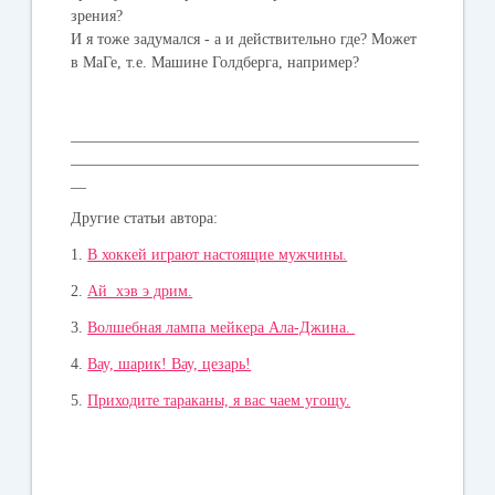
зрения?
И я тоже задумался - а и действительно где? Может
в МаГе, т.е. Машине Голдберга, например?
_____________________________________________
_____________________________________________
__
Другие статьи автора:
1.
В хоккей играют настоящие мужчины.
2.
Ай хэв э дрим.
3.
Волшебная лампа мейкера Ала-Джина.
4.
Вау, шарик! Вау, цезарь!
5.
Приходите тараканы, я вас чаем угощу.