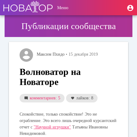
Перейти
User
М
Меню
к
Toggle
п
account
основному
navigation
содержанию
menu
Публикации сообщества
Максим Пхидо
• 15 декабря 2019
Волноватор на
Новаторе
комментариев: 5
лайков: 8
Спокойствие, только спокойствие! Это не
ограбление. Это всего лишь очередной курсантский
отчет с
"Научной игрушки"
Татьяны Ивановны
Невидимовой.