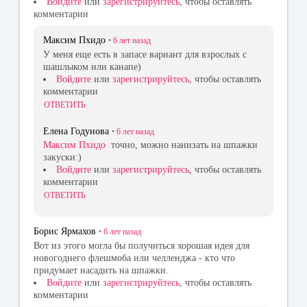
Войдите
или
зарегистрируйтесь
, чтобы оставлять
комментарии
Максим Пхидо
•
6 лет
назад
У меня еще есть в запасе вариант для взрослых с
шашлыком или канапе)
Войдите
или
зарегистрируйтесь
, чтобы оставлять
комментарии
ОТВЕТИТЬ
Елена Годунова
•
6 лет
назад
Максим Пхидо
точно, можно нанизать на шпажки
закуски:)
Войдите
или
зарегистрируйтесь
, чтобы оставлять
комментарии
ОТВЕТИТЬ
Борис Ярмахов
•
6 лет
назад
Вот из этого могла бы получиться хорошая идея для
новогоднего флешмоба или челленджа - кто что
придумает насадить на шпажки.
Войдите
или
зарегистрируйтесь
, чтобы оставлять
комментарии