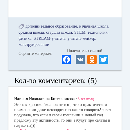
дополнительное образование
начальная школа
средняя школа
старшая школа
STEM
технология
физика
STREAM-учитель
учитель-мейкер
конструирование
Поделитесь ссылкой:
Оцените материал:
Fa
V
O
T
ce
K
dn
wi
bo
ok
tte
Кол-во комментариев: (5)
ok
la
r
ss
Наталья Николаевна Котельникова
•
6 лет
назад
ni
Это так красиво "волноватится", что о практическом
применении даже некоорректно как-то говорить! я вот
ki
подумала, что если я своей компании в новый год
предложу эту активность, то они забудут про салаты и
гад же ты)))