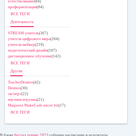
естествознание
(84)
профориентация
(84)
ВСЕ ТЕГИ
Деятельность
STREAM-учитель
(367)
учитель цифрового мира
(264)
учитель-мейкер
(219)
педагогический дизайн
(187)
дистанционное обучение
(142)
ВСЕ ТЕГИ
Другие
TeacherDesmos
(42)
Desmos
(30)
эксперт
(22)
научная игрушка
(21)
Maqueen MakeCode micro:bit
(17)
ВСЕ ТЕГИ
В блоке
бостад теннис 2023
собраны расписание и результаты.