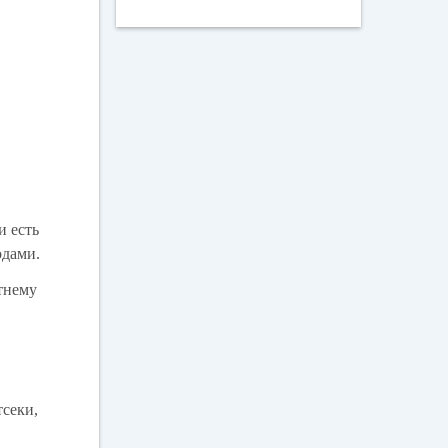
и есть
одами.
тнему
тсеки,