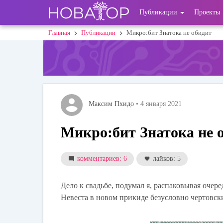
Перейти
User
Публикации
Проекты
к
основному
account
Главная
Публикации
Микро:бит Знатока не обидит
Строка
содержанию
menu
навигации
Максим Пхидо
• 4 января 2021
Микро:бит Знатока не 
комментариев: 6
лайков: 5
Дело к свадьбе, подумал я, распаковывая очер
Невеста в новом прикиде безусловно чертовск