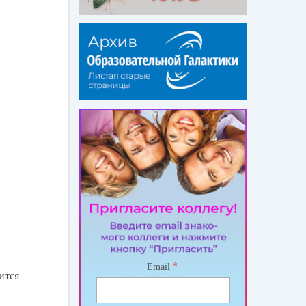
*
Email
ится