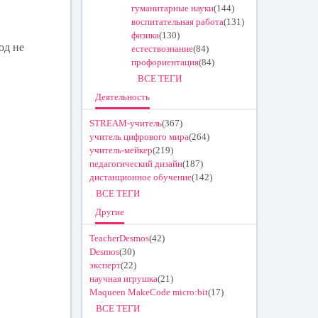
гуманитарные науки
(144)
воспитательная работа
(131)
физика
(130)
од не
естествознание
(84)
профориентация
(84)
ВСЕ ТЕГИ
Деятельность
STREAM-учитель
(367)
учитель цифрового мира
(264)
учитель-мейкер
(219)
педагогический дизайн
(187)
дистанционное обучение
(142)
ВСЕ ТЕГИ
Другие
TeacherDesmos
(42)
Desmos
(30)
эксперт
(22)
научная игрушка
(21)
Maqueen MakeCode micro:bit
(17)
ВСЕ ТЕГИ