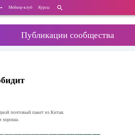
Мейкер-клуб
Курсы
Публикации сообщества
обидит
едной почтовый пакет из Китая.
и хороша.