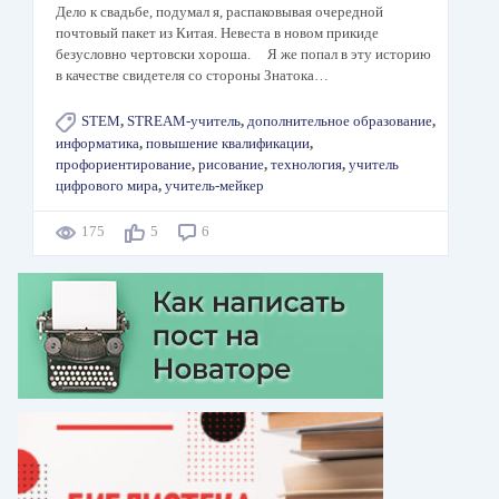
Дело к свадьбе, подумал я, распаковывая очередной
почтовый пакет из Китая. Невеста в новом прикиде
безусловно чертовски хороша. Я же попал в эту историю
в качестве свидетеля со стороны Знатока…
STEM
,
STREAM-учитель
,
дополнительное образование
,
информатика
,
повышение квалификации
,
профориентирование
,
рисование
,
технология
,
учитель
цифрового мира
,
учитель-мейкер
175
5
6