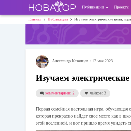
Перейти
User
Публикации
Проекты
к
основному
account
Главная
Публикации
Изучаем электрические цепи, игра
Строка
содержанию
menu
навигации
Александр Казанцев
• 12 мая 2023
Изучаем электрические 
комментариев: 2
лайков: 3
Первая семейная настольная игра, обучающая о
которая прекрасно найдет свое место как в шко
этой вселенной, и вот пришло время увидеть св