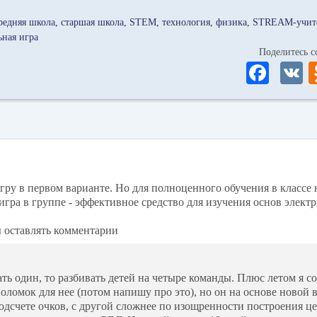
редняя школа
старшая школа
STEM
технология
физика
STREAM-учит
ьная игра
Поделитесь
Fa
ce
bo
ok
гру в первом варианте. Но для полноценного обучения в классе
гра в группе - эффективное средство для изучения основ электр
ы оставлять комментарии
рать один, то разбивать детей на четыре команды. Плюс летом я 
оломок для нее (потом напишу про это), но он на основе новой 
одсчете очков, с другой сложнее по изощренности построения це