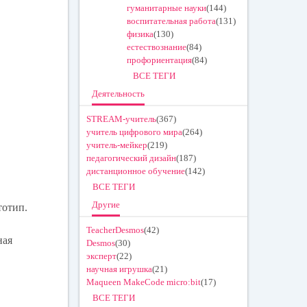
гуманитарные науки
(144)
воспитательная работа
(131)
физика
(130)
естествознание
(84)
профориентация
(84)
ВСЕ ТЕГИ
Деятельность
STREAM-учитель
(367)
учитель цифрового мира
(264)
учитель-мейкер
(219)
педагогический дизайн
(187)
дистанционное обучение
(142)
ВСЕ ТЕГИ
Другие
тотип.
TeacherDesmos
(42)
ная
Desmos
(30)
эксперт
(22)
научная игрушка
(21)
Maqueen MakeCode micro:bit
(17)
ВСЕ ТЕГИ