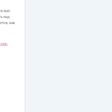
рослых
ть над
ется, как
i-cep-