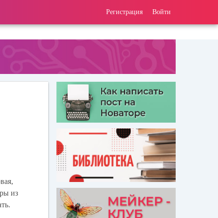
Регистрация
Войти
вая,
гры из
ть.