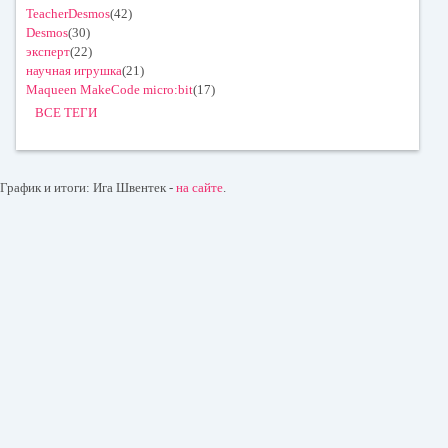
TeacherDesmos
(42)
Desmos
(30)
эксперт
(22)
научная игрушка
(21)
Maqueen MakeCode micro:bit
(17)
ВСЕ ТЕГИ
График и итоги: Ига Швентек -
на сайте
.