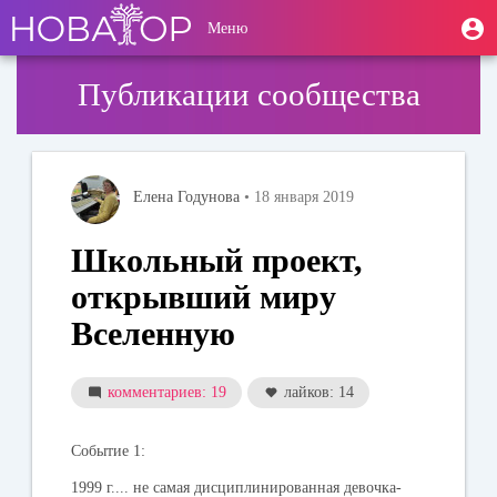
Перейти
User
М
Меню
к
Toggle
п
account
основному
navigation
содержанию
menu
Публикации сообщества
Елена Годунова
• 18 января 2019
Школьный проект,
открывший миру
Вселенную
комментариев: 19
лайков: 14
Событие 1:
1999 г.... не самая дисциплинированная девочка-