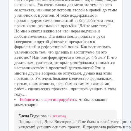
не торопясь. Уж очень важна для меня эта тема во всех
ее аспектах, начиная от истории второй мировой до темы
ученических проектов. Я тоже поддерживаю и
пропагандирую самостоятельный выбор ребенком темы,
практически отказываю в просьбах "Дайте мне тему!".
Но мне кажется важно вот что: неравнодушие и
любознательность. Эта папка могла попасть в руки
совершенно другой девочке и превратиться в
формальный и реферативный поиск. Как воспитывать
увлеченность тем, что делаешь и воспитуемо ли это
качество? Или оно формируется в семье до 4-5 лет? И что
делать нам. учителям, которые хотят/должны заниматься
наставничеством в проектной деятельности? Эти и
многие другие вопросы не отпускают, думаю над этим
постоянно. Уж очень большое количество формальных,
пустых, примитивных, нелюбимых самими авторами
работ - ученических проектов_ пришлось увидеть в этом
году....
Войдите
или
зарегистрируйтесь
, чтобы оставлять
комментарии
Елена Годунова
•
7 лет
назад
Понимаю вас, Лора Викторовна! Я не была в такой ситуации, 
каждому! ученику осилить проект...Я предлагала работать в пр