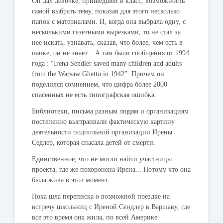
Он дал девочке, пришедшей в класс, возможность
самой выбрать тему, показав для этого несколько
папок с материалами. И, когда она выбрала одну, с
несколькими газетными вырезками, то не стал за
нее искать, узнавать, сказав, что более, чем есть в
папке, он не знает... А там были сообщения от 1994
года : “Irena Sendler saved many children and adults
from the Warsaw Ghetto in 1942”. Причем он
поделился сомнением, что цифра более 2000
спасенных не есть типографская ошибка.
Библиотеки, письма разным людям и организациям
постепенно выстраивали фактическую картину
деятельности подпольной организации Ирены
Седлер, которая спасала детей от смерти.
Единственное, что не могли найти участницы
проекта, где же похоронена Ирена... Потому что она
была жива в этот момент.
Пока шла переписка о возможной поездке на
встречу школьниц с Иреной Сендлер в Варшаву, где
все это время она жила, по всей Америке