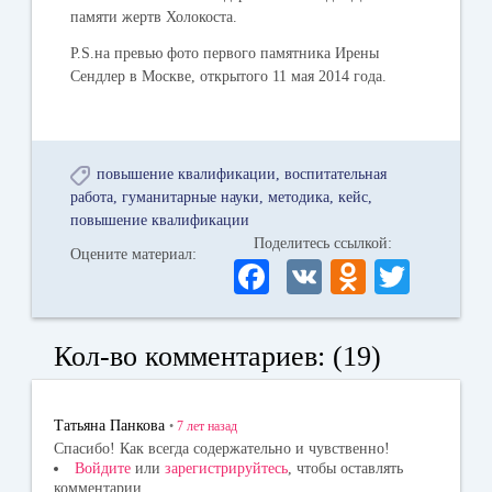
памяти жертв Холокоста.
P.S.на превью фото первого памятника Ирены
Сендлер в Москве, открытого 11 мая 2014 года.
повышение квалификации
воспитательная
работа
гуманитарные науки
методика
кейс
повышение квалификации
Поделитесь ссылкой:
Оцените материал:
Fa
V
O
T
ce
K
dn
wi
bo
ok
tte
Кол-во комментариев: (19)
ok
la
r
ss
Татьяна Панкова
•
7 лет
назад
ni
Спасибо! Как всегда содержательно и чувственно!
Войдите
или
зарегистрируйтесь
, чтобы оставлять
ki
комментарии