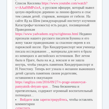
Список Киселева
https://www.youtube.com/watch?
v=AAafHMPs1eA
, о русском офицере, который вывел
целую еврейскую деревню за линию фронта и спас
тем самым детей. стариков, женщин от гибели. На
сайте Яд ва Шем (международный институт изучения
Катастрофы=холокоста) есть раздел, посвященный
Праведникам
https://www.yadvashem.org/ru/righteous.html
Недавно
признали нашего русского писателя Бунина и его
жену также праведниками за спасение евреев в их
парижской вилле. Про Киндертранспорт моя ученица
писала исследование..., материалы для него я брала
из немецких и английских источников. Вот летом
была в Праге, была на ж.д. вокзале и не зашла
внутрь, чтобы увидеть памятник Киндертранспорт и
Н.Уинстону. Теперь вот узнала о желании выживших
детей сделать памятник своим родителям,
оставшимся в оккупации
https://angliya.com/2016/09/27/v-prage-ustanovyat-
pamyatnik-detyam-spas…
Тема бесконечна и
притягательна, содержит огромный воспитательный
потенциал...
Войдите
или
зарегистрируйтесь
, чтобы оставлять
комментарии
ОТВЕТИТЬ