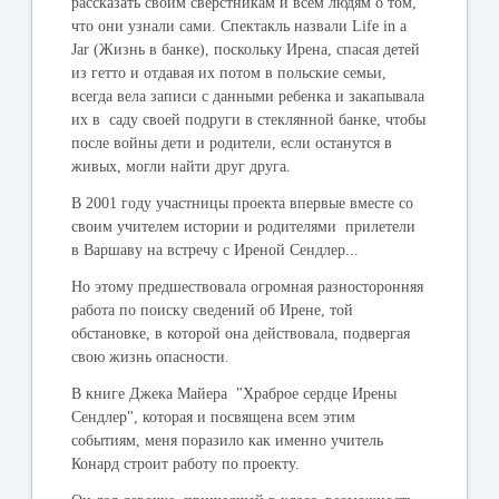
рассказать своим сверстникам и всем людям о том,
что они узнали сами. Спектакль назвали
Life in a
Jar
(Жизнь в банке), поскольку Ирена, спасая детей
из гетто и отдавая их потом в польские семьи,
всегда вела записи с данными ребенка и закапывала
их в саду своей подруги в стеклянной банке, чтобы
после войны дети и родители, если останутся в
живых, могли найти друг друга.
В 2001 году участницы проекта впервые вместе со
своим учителем истории и родителями прилетели
в Варшаву на встречу с Иреной Сендлер...
Но этому предшествовала огромная разносторонняя
работа по поиску сведений об Ирене, той
обстановке, в которой она действовала, подвергая
свою жизнь опасности.
В книге Джека Майера "Храброе сердце Ирены
Сендлер", которая и посвящена всем этим
событиям, меня поразило как именно учитель
Конард строит работу по проекту.