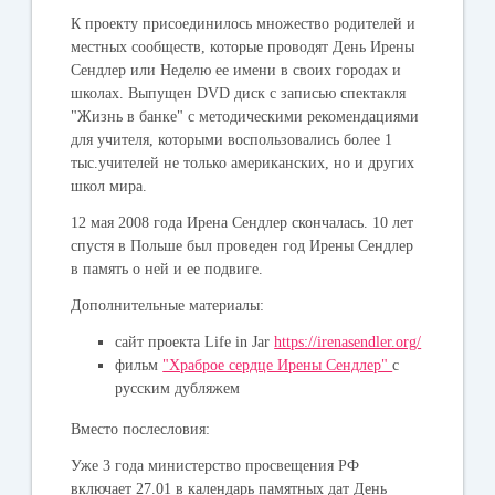
К проекту присоединилось множество родителей и
местных сообществ, которые проводят День Ирены
Сендлер или Неделю ее имени в своих городах и
школах. Выпущен DVD диск с записью спектакля
"Жизнь в банке" с методическими рекомендациями
для учителя, которыми воспользовались более 1
тыс.учителей не только американских, но и других
школ мира.
12 мая 2008 года Ирена Сендлер скончалась. 10 лет
спустя в Польше был проведен год Ирены Сендлер
в память о ней и ее подвиге.
Дополнительные материалы:
сайт проекта Life in Jar
https://irenasendler.org/
фильм
"Храброе сердце Ирены Сендлер"
с
русским дубляжем
Вместо послесловия:
Уже 3 года министерство просвещения РФ
включает 27.01 в календарь памятных дат День