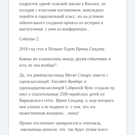
подросток одной сельской школы в Канзасе, не
поладив с классным наставником, вынуждена
перейти в параллельный класс, но на условии
обязательного создания проекта по истории и
выступления с ним на конференции...
Событие 2:
2018 год стал в Польше Годом Ирены Сендлер.
Какова же взаимосвязь между двумя событиями и
есть ли она вообще?
Да, эта девятиклассница Меган Стюарт, вместе с
одноклассницей Элизабет Кемберс и
одиннадцатиклассницей Сабриной Кунс создали пр
оект о спасительнице 2500 еврейских детей из
Варшавского гетто Ирене Сендлер, в ходе которого
они узнали о ее подвиге и о том, что эта
мужественная женщина... жива!
Проект постепенно превратился в спектакль,
школьницы решили, что так будет лучше всего