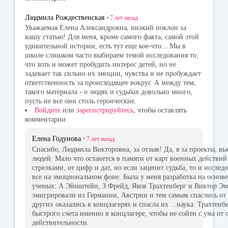
Людмила Рождественская
•
7 лет
назад
Уважаемая Елена Александровна, низкий поклон за
вашу статью! Для меня, кроме самого факта, самой этой
удивительной истории, есть тут еще кое-что... Мы в
школе слишком часто выбираем темой исследования то,
что хоть и может пробудить интерес детей, но не
задевает так сильно их эмоции, чувства и не пробуждает
ответственность за происходящее вокруг. А между тем,
такого материала - о людях и судьбах довольно много,
пусть не все они столь героические.
Войдите
или
зарегистрируйтесь
, чтобы оставлять
комментарии
Елена Годунова
•
7 лет
назад
Спасибо, Людмила Викторовна, за отзыв! Да, я за проекты, в
людей. Мало что останется в памяти от карт военных действи
стрелками, от цифр и дат, но если зацепит судьба, то и исслед
все на эмоциональном фоне. Была у меня разработка на основ
ученых: А.Эйнштейн, З.Фрейд, Яков Трахтенберг и Виктор Э
эмигрировали из Германии, Австрии и тем самым спаслись от 
других оказались в концлагерях и спасла их ...наука. Трахтен
быстрого счета именно в концлагере, чтобы не сойти с ума от
действительности.