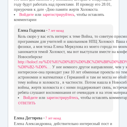
году будут работать над проектами. И проведу его 28.01,
приурочив к дате -Дню памяти жертв Холокоста.
Войдите
или
зарегистрируйтесь
, чтобы оставлять
комментарии
Елена Годунова
•
7 лет
назад
Коль скоро у вас есть интерес к теме Война, то советую присмо
программам для учителей и школьников НПЦ Холокост. Ваша к
физики, а моя тезка Елена Меркулова из моего города по мои
занимается темой Холокост, мы вот выступали вместе на конф
Новосибирске
http://holocf.ru/%D1%81%D0%B5%D0%BC%D0%B8%D0%B
%D0%B2-%D0%…
У нее немного другое направление, чем у м
интересное-она проводит уже 10 лет обменные проекты по те
астрономии и математики с Германией и там не могла не обо
тему войны и холокоста , в частности. Потом нашла в Новосиб
войны, жертв холокоста и с ними поддерживает связь, встреча
ребята слушают воспоминания от очевидцев и на этом матери
Войдите
или
зарегистрируйтесь
, чтобы оставлять коммента
ОТВЕТИТЬ
Елена Дегтярева
•
7 лет
назад
Елена Александровна, действительно интересный пост и