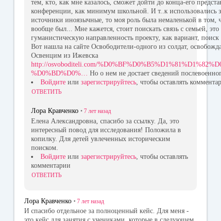
тем, кто, как мне казалось, сможет дойти до конца-его предст
конференции, как минимум школьной. И т..к использовались 
источники иноязычные, то моя роль была немаленькой в том, 
вообще был... Мне кажется, стоит поискать связь с семьей, это
гуманистическую направленность проекту, как вариант, поиск 
Вот нашла на сайте Освободители-одного из солдат, освобож
Освенцим из Ижевска
http://osvoboditeli.com/%D0%BF%D0%B5%D1%81%D1%82
%D0%BD%D0%…
Но о нем не достает сведений послевоенног
Войдите
или
зарегистрируйтесь
, чтобы оставлять коммента
ОТВЕТИТЬ
Лора Кравченко
•
7 лет
назад
Елена Александровна, спасибо за ссылку. Да, это
интересный повод для исследования! Положила в
копилку. Для детей увлеченных историческим
поиском.
Войдите
или
зарегистрируйтесь
, чтобы оставлять
комментарии
ОТВЕТИТЬ
Лора Кравченко
•
7 лет
назад
И спасибо отдельное за полноценный кейс. Для меня -
это кейс для занятия с учениками, которые в следующем