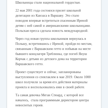
Школьницы стали национальной гордостью.
22 мая 2001 года состоялся прилет школьной
делегации из Канзаса в Варшаву. Это стало
поводом впервые встретиться спасенным Иреной
детям с ней самой и американскими школьницами.
Польская пресса сделала новость международной.
Через год новая группа школьников вернулась в
Польшу, встретившись с Иреной, пройдя по местам,
связанным с Варшавским гетто и побывав на месте
бывшего концлагеря Треблинка, где погиб Януш
Корчак с детьми из детского дома на территории
Варшавского гетто.
Проект существует и сейчас, запланированы
выступления со спектаклем в мае 2019. Около 1000
школ получили за время его действия материалы
проекта и воспользовались ими в своей работе.
Та самая девочка Меган Стюард, с которой все
началось, стала программным директором центра
невоспетых героев.