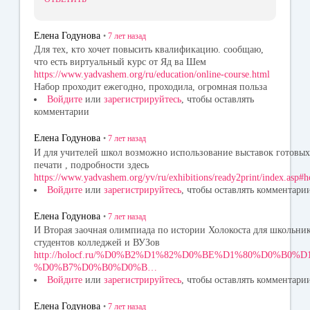
Елена Годунова
•
7 лет
назад
Для тех, кто хочет повысить квалификацию. сообщаю,
что есть виртуальный курс от Яд ва Шем
https://www.yadvashem.org/ru/education/online-course.html
Набор проходит ежегодно, проходила, огромная польза
Войдите
или
зарегистрируйтесь
, чтобы оставлять
комментарии
Елена Годунова
•
7 лет
назад
И для учителей школ возможно использование выставок готовых
печати , подробности здесь
https://www.yadvashem.org/yv/ru/exhibitions/ready2print/index.asp#
Войдите
или
зарегистрируйтесь
, чтобы оставлять комментари
Елена Годунова
•
7 лет
назад
И Вторая заочная олимпиада по истории Холокоста для школьни
студентов колледжей и ВУЗов
http://holocf.ru/%D0%B2%D1%82%D0%BE%D1%80%D0%B0%D
%D0%B7%D0%B0%D0%B…
Войдите
или
зарегистрируйтесь
, чтобы оставлять комментари
Елена Годунова
•
7 лет
назад