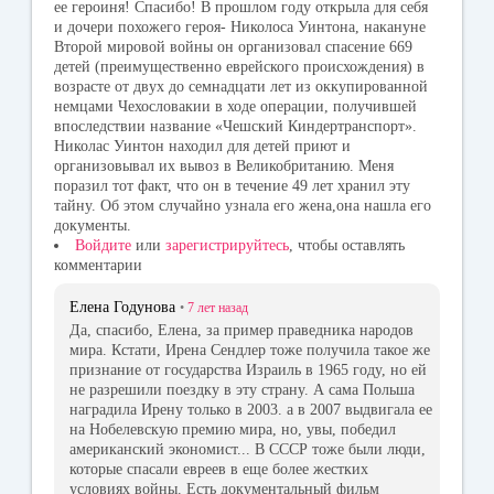
ее героиня! Спасибо! В прошлом году открыла для себя
и дочери похожего героя- Николоса Уинтона, накануне
Второй мировой войны он организовал спасение 669
детей (преимущественно еврейского происхождения) в
возрасте от двух до семнадцати лет из оккупированной
немцами Чехословакии в ходе операции, получившей
впоследствии название «Чешский Киндертранспорт».
Николас Уинтон находил для детей приют и
организовывал их вывоз в Великобританию. Меня
поразил тот факт, что он в течение 49 лет хранил эту
тайну. Об этом случайно узнала его жена,она нашла его
документы.
Войдите
или
зарегистрируйтесь
, чтобы оставлять
комментарии
Елена Годунова
•
7 лет
назад
Да, спасибо, Елена, за пример праведника народов
мира. Кстати, Ирена Сендлер тоже получила такое же
признание от государства Израиль в 1965 году, но ей
не разрешили поездку в эту страну. А сама Польша
наградила Ирену только в 2003. а в 2007 выдвигала ее
на Нобелевскую премию мира, но, увы, победил
американский экономист... В СССР тоже были люди,
которые спасали евреев в еще более жестких
условиях войны. Есть документальный фильм