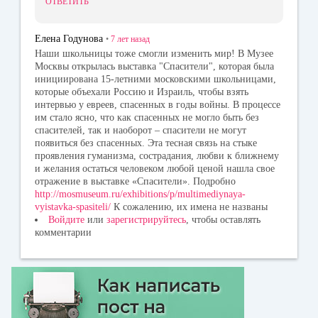
ОТВЕТИТЬ
Елена Годунова
•
7 лет
назад
Наши школьницы тоже смогли изменить мир! В Музее
Москвы открылась выставка "Спасители", которая была
инициирована 15-летними московскими школьницами,
которые объехали Россию и Израиль, чтобы взять
интервью у евреев, спасенных в годы войны. В процессе
им стало ясно, что как спасенных не могло быть без
спасителей, так и наоборот – спасители не могут
появиться без спасенных. Эта тесная связь на стыке
проявления гуманизма, сострадания, любви к ближнему
и желания остаться человеком любой ценой нашла свое
отражение в выставке «Спасители». Подробно
http://mosmuseum.ru/exhibitions/p/multimediynaya-
vyistavka-spasiteli/
К сожалению, их имена не названы
Войдите
или
зарегистрируйтесь
, чтобы оставлять
комментарии