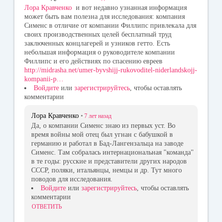
Лора Кравченко
и вот недавно узнанная информация
может быть вам полезна для исследования: компания
Сименс в отличие от компании Филлипс привлекала для
своих производственных целей бесплатный труд
заключенных концлагерей и узников гетто. Есть
небольшая информация о руководителе компании
Филлипс и его действиях по спасению евреев
http://midrasha.net/umer-byvshijj-rukovoditel-niderlandskojj-
kompanii-p…
Войдите
или
зарегистрируйтесь
, чтобы оставлять
комментарии
Лора Кравченко
•
7 лет
назад
Да, о компании Сименс знаю из первых уст. Во
время войны мой отец был угнан с бабушкой в
германию и работал в Бад-Лангензальца на заводе
Сименс. Там собралась интернациональная "команда"
в те годы: русские и представители других народов
СССР, поляки, итальянцы, немцы и др. Тут много
поводов для исследования.
Войдите
или
зарегистрируйтесь
, чтобы оставлять
комментарии
ОТВЕТИТЬ