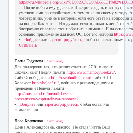
https://ru.wikipedia.org/wiki/%D0%9C%D0%B5%D1%82%
…
После побега ему удалось в Швеции создать институт, в кот
умственными расстройствами математике по своему методу. 
логотерапию, учение в котором, если есть ответ на вопрос заче
на вопрос Как жить... И я думаю, если знакомить детей с такой
биографию ее автора стоит обратить внимание. И на основе эт
основано приложение для всех ОС. Вот его история
https://ww
Войдите
или
зарегистрируйтесь
, чтобы оставлять коммента
ОТВЕТИТЬ
Елена Годунова
•
7 лет
назад
Для поддержки тех, кто решит отметить 27.01 в своих
школах: сайт Неделя памяти
http://www.memoryweek.ru/
,
Сайт Освободители
http://osvoboditeli.com/
. сайт НПЦ
Холокост
http://holocf.ru/
, вебинар с рекомендациями о
проведении Недели памяти
http://mosmetod.ru/metodicheskoe-
prostranstvo/vospitatelnaya-rabota/shk…
Войдите
или
зарегистрируйтесь
, чтобы оставлять
комментарии
Лора Кравченко
•
7 лет
назад
Елена Александровна, спасибо! Не стала читать Ваш
пост вчера, так как хотелось неспешно, вдумчиво, никуда