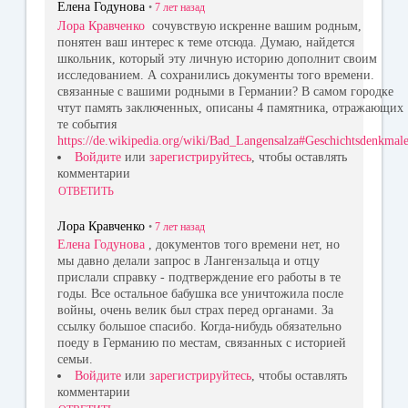
Елена Годунова
•
7 лет
назад
Лора Кравченко
сочувствую искренне вашим родным,
понятен ваш интерес к теме отсюда. Думаю, найдется
школьник, который эту личную историю дополнит своим
исследованием. А сохранились документы того времени.
связанные с вашими родными в Германии? В самом городке
чтут память заключенных, описаны 4 памятника, отражающих
те события
https://de.wikipedia.org/wiki/Bad_Langensalza#Geschichtsdenkmal
Войдите
или
зарегистрируйтесь
, чтобы оставлять
комментарии
ОТВЕТИТЬ
Лора Кравченко
•
7 лет
назад
Елена Годунова
, документов того времени нет, но
мы давно делали запрос в Лангензальца и отцу
прислали справку - подтверждение его работы в те
годы. Все остальное бабушка все уничтожила после
войны, очень велик был страх перед органами. За
ссылку большое спасибо. Когда-нибудь обязательно
поеду в Германию по местам, связанных с историей
семьи.
Войдите
или
зарегистрируйтесь
, чтобы оставлять
комментарии