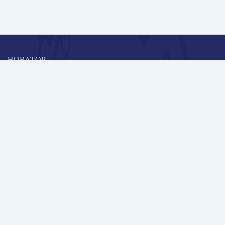
НОВАТОР
Коллективная блогоплатформа и площадка для профессионального
роста, обмена инновационными идеями и решениями, передачи
опыта и экспертной деятельности работников образования в
области современных стандартов и технологий.
Редакционная политика
Навигация
Новые пользователи
Публикации
Школа автора
Архив Галактики
Дискуссии
Участники
Партнерам
Контакты