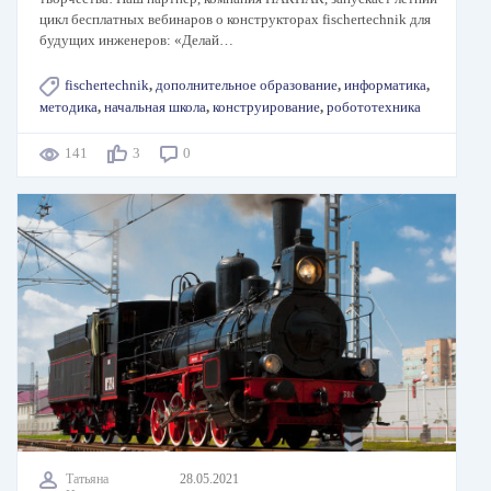
цикл бесплатных вебинаров о конструкторах fischertechnik для
будущих инженеров: «Делай…
fischertechnik
,
дополнительное образование
,
информатика
,
методика
,
начальная школа
,
конструирование
,
робототехника
141
3
0
Татьяна
28.05.2021