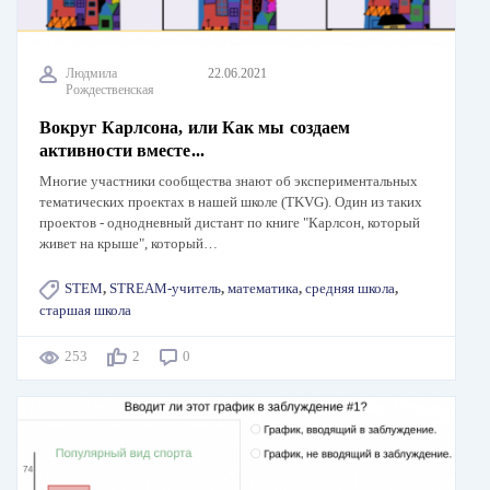
Людмила
22.06.2021
Рождественская
Вокруг Карлсона, или Как мы создаем
активности вместе...
Многие участники сообщества знают об экспериментальных
тематических проектах в нашей школе (TKVG). Один из таких
проектов - однодневный дистант по книге "Карлсон, который
живет на крыше", который…
STEM
,
STREAM-учитель
,
математика
,
средняя школа
,
старшая школа
253
2
0