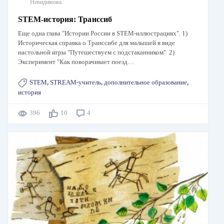
Невидимова
STEM-история: Транссиб
Еще одна глава "Истории России в STEM-иллюстрациях". 1)
Историческая справка о Транссибе для малышей в виде
настольной игры "Путешествуем с подстаканником" 2)
Эксперимент "Как поворачивает поезд…
STEM
,
STREAM-учитель
,
дополнительное образование
,
история
396
10
4