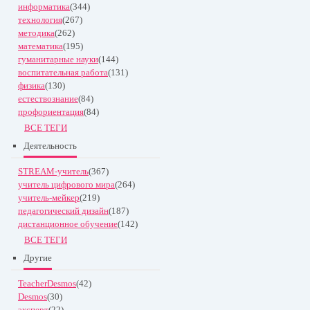
информатика
(344)
технология
(267)
методика
(262)
математика
(195)
гуманитарные науки
(144)
воспитательная работа
(131)
физика
(130)
естествознание
(84)
профориентация
(84)
ВСЕ ТЕГИ
Деятельность
STREAM-учитель
(367)
учитель цифрового мира
(264)
учитель-мейкер
(219)
педагогический дизайн
(187)
дистанционное обучение
(142)
ВСЕ ТЕГИ
Другие
TeacherDesmos
(42)
Desmos
(30)
эксперт
(22)