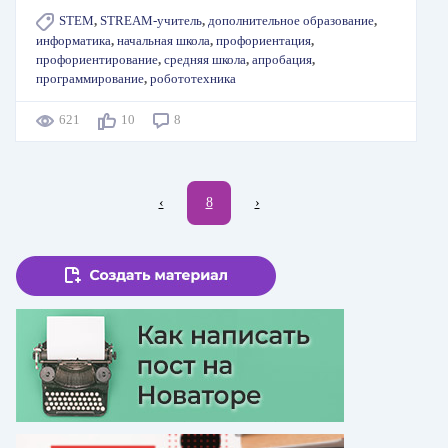
STEM
,
STREAM-учитель
,
дополнительное образование
,
информатика
,
начальная школа
,
профориентация
,
профориентирование
,
средняя школа
,
апробация
,
программирование
,
робототехника
621
10
8
Нумерация
←
‹
Текущая
8
Следующая
›
страниц
страница
страница