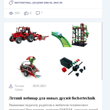
математика
,
средняя школа
,
мысли
364
4
7
Novator
30.05.2021
Admin
Летний вебинар для новых друзей fischertechnik
Уважаемые педагоги, родители и любители технического
творчества! Наш партнер, компания ПАКПАК, запускает летний