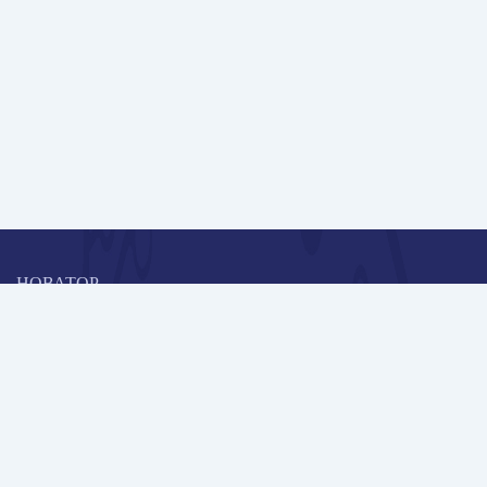
НОВАТОР
Коллективная блогоплатформа и площадка для профессионального
роста, обмена инновационными идеями и решениями, передачи
опыта и экспертной деятельности работников образования в
области современных стандартов и технологий.
Редакционная политика
Навигация
Новые пользователи
Публикации
Школа автора