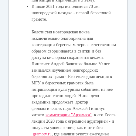
глаголицы и кириллицы в 9 веке).
В июле 2021 года исполняется 70 лет
новгородской находке - первой берестяной
грамоте.
Болотистая новгородская почва
исключительно благоприятна для
консервации бересты: материал естественным
образом сворачивается в свитки и без
доступа кислорода сохраняется веками.
Лингвист Андрей Зализняк больше 30 лет
занимался изучением новгородских
берестяных грамот. Его ежегодная лекция в
МГУ о берестяных грамотах была
потрясающим культурным событием, на нее
приходили сотни людей. Ныне дело
академика продолжает доктор
филологических наук Алексей Гиппиус -
читаем
комментарии "Арзамаса"
к его Zoom-
лекции 2020 года с огромной аудиторией - и
получаем удовольствие, как и от сайта
gramoty.ru
, где анализируются ежегодные