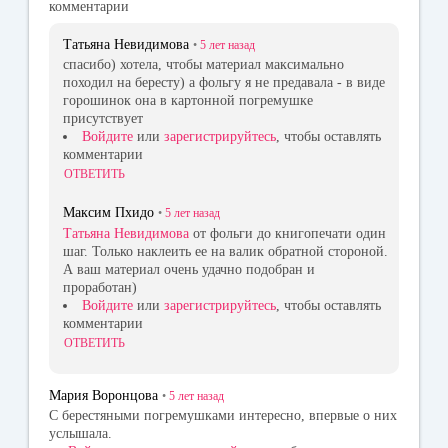
комментарии
Татьяна Невидимова
•
5 лет
назад
спасибо) хотела, чтобы материал максимально
походил на бересту) а фольгу я не предавала - в виде
горошинок она в картонной погремушке
присутствует
Войдите
или
зарегистрируйтесь
, чтобы оставлять
комментарии
ОТВЕТИТЬ
Максим Пхидо
•
5 лет
назад
Татьяна Невидимова
от фольги до книгопечати один
шаг. Только наклеить ее на валик обратной стороной.
А ваш материал очень удачно подобран и
проработан)
Войдите
или
зарегистрируйтесь
, чтобы оставлять
комментарии
ОТВЕТИТЬ
Мария Воронцова
•
5 лет
назад
С берестяными погремушками интересно, впервые о них
услышала.