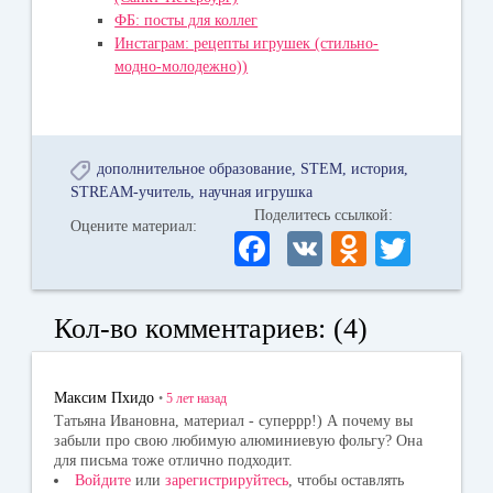
ФБ: посты для коллег
Инстаграм: рецепты игрушек (стильно-
модно-молодежно))
дополнительное образование
STEM
история
STREAM-учитель
научная игрушка
Поделитесь ссылкой:
Оцените материал:
Fa
V
O
T
ce
K
dn
wi
bo
ok
tte
Кол-во комментариев: (4)
ok
la
r
ss
Максим Пхидо
•
5 лет
назад
ni
Татьяна Ивановна, материал - суперрр!) А почему вы
забыли про свою любимую алюминиевую фольгу? Она
ki
для письма тоже отлично подходит.
Войдите
или
зарегистрируйтесь
, чтобы оставлять