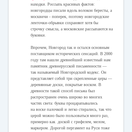
находки. Россыпь красивых фактов:
новгородцы писали вдоль волокон бересты, а
москвичи - поперек, поэтому новгородские
ленточки-обрывки сохраняют хотя бы
строчку смысла, а московские рассыпаются на
буковки.
Впрочем, Новгород так и остался основным
поставщиком исторических сенсаций. В 2000
году там нашли древнейший известный нам
памятник древнерусской письменности —
так называемый Новгородский кодекс. Он
представляет собой три скрепленные церы —
деревянные доски, покрытые воском. В
древности такой способ письма был
распространен очень широко во многих
частях света: буквы процарапывались
на воске палочкой и легко стирались, так что
церой можно было пользоваться много раз,
примерно как доской с грифелем, мелом,
маркером. Дорогой пергамент на Руси тоже