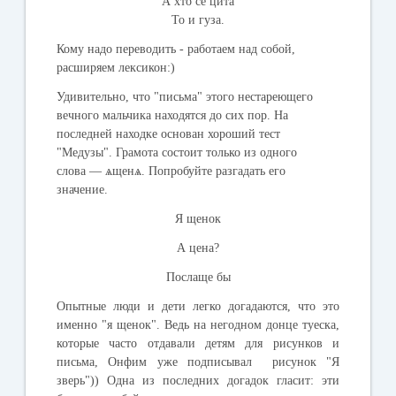
А хто се цита
То и гуза.
Кому надо переводить - работаем над собой,
расширяем лексикон:)
Удивительно, что "письма" этого нестареющего
вечного мальчика находятся до сих пор. На
последней находке основан хороший тест
"Медузы". Грамота состоит только из одного
слова —
ѧщенѧ.
Попробуйте разгадать его
значение.
Я щенок
А цена?
Послаще бы
Опытные люди и дети легко догадаются, что это
именно "я щенок". Ведь на негодном донце туеска,
которые часто отдавали детям для рисунков и
письма, Онфим уже подписывал рисунок "Я
зверь")) Одна из последних догадок гласит: эти