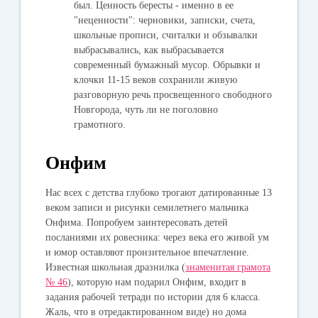
был. Ценность бересты - именно в ее
"неценности": черновики, записки, счета,
школьные прописи, считалки и обзывалки
выбрасывались, как выбрасывается
современный бумажный мусор. Обрывки и
клочки 11-15 веков сохранили живую
разговорную речь просвещенного свободного
Новгорода, чуть ли не поголовно
грамотного.
Онфим
Нас всех с детства глубоко трогают датированные 13
веком записи и рисунки семилетнего мальчика
Онфима. Попробуем заинтересовать детей
посланиями их ровесника: через века его живой ум
и юмор оставляют пронзительное впечатление.
Известная школьная дразнилка (
знаменитая грамота
№ 46
), которую нам подарил Онфим, входит в
задания рабочей тетради по истории для 6 класса.
Жаль, что в отредактированном виде) но дома