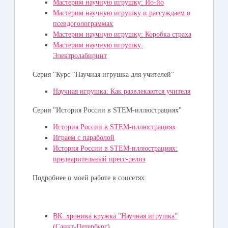
Мастерим научную игрушку: Йо-йо
Мастерим научную игрушку и рассуждаем о
псевдоголограммах
Мастерим научную игрушку: Коробка страха
Мастерим научную игрушку:
Электролабиринт
Серия "Курс "Научная игрушка для учителей"
Научная игрушка: Как развлекаются учителя
Серия "История России в STEM-иллюстрациях"
История России в STEM-иллюстрациях
Играем с параболой
История России в STEM-иллюстрациях:
предварительный пресс-релиз
Подробнее о моей работе в соцсетях:
ВК: хроника кружка "Научная игрушка"
(Санкт-Петербург)