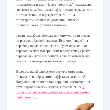
прожекторов и фар. Не все "вогнутые" рефлекторы
являются параболоидами, сферические зеркала есть
и в телескопах, и в рефлекторе Минина -
популярном девайсе из домашней аптечки
прошлого века ("синяя лампочка").
Законы параболы порождают множество игрушек
из разных областей физики. Все, что "упало" на
параболу параллельно её оси, будет отражено от
параболической поверхности в одну точку (фокус
параболы) - дети все поймут, если показывать эту
физику с геометрией на живых примерах.
⠀
В фокусе параболического зеркала мираскопа
"зависает" изображение - эффектная иллюзия!
Подробно об оптике этой игрушки, состоящей из
двух параболических зеркал, я писала ранее
в
статье о голограммах, мнимых и действительных
изображениях
.