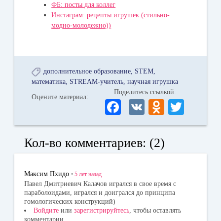
ФБ: посты для коллег
Инстаграм: рецепты игрушек (стильно-
модно-молодежно))
дополнительное образование
STEM
математика
STREAM-учитель
научная игрушка
Поделитесь ссылкой:
Оцените материал:
Fa
V
O
T
ce
K
dn
wi
bo
ok
tte
Кол-во комментариев: (2)
ok
la
r
ss
Максим Пхидо
•
5 лет
назад
ni
Павел Дмитриевич Калачов игрался в свое время с
параболоидами, игрался и доигрался до принципа
ki
гомологических конструкций)
Войдите
или
зарегистрируйтесь
, чтобы оставлять
комментарии