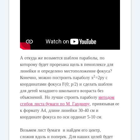
А откуда же возьмется шаблон параболы, по
которому будет прорезана щель в пеноплексе для
линейки и определено местоположение фокуса?
2
Конечно, можно построить параболу х
=2py с
координатами фокуса F(0; p/2) и сделать шаблон
для детей младшего школьного возраста без
объяснений. Но лучше строить параболу
методом
сгибов листа бумаги по М. Гарднеру
, привязывая ее
к формату А4, длине линейки 30-40 см и
координате фокуса по оси ординат 5-10 см.
Возьмем лист бумаги и найдем его центр,
сложив вдоль и поперек. Для наших целей будет