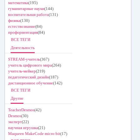
математика
(195)
гуманитарные науки
(144)
воспитательная работа
(131)
физика
(130)
естествознание
(84)
профориентация
(84)
ВСЕ ТЕГИ
Деятельность
STREAM-учитель
(367)
учитель цифрового мира
(264)
учитель-мейкер
(219)
педагогический дизайн
(187)
дистанционное обучение
(142)
ВСЕ ТЕГИ
Другие
TeacherDesmos
(42)
Desmos
(30)
эксперт
(22)
научная игрушка
(21)
Maqueen MakeCode micro:bit
(17)