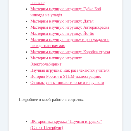
палочке
Мастерим научную игрушку: Губка Боб
никогда не упадёт
Мастерим научную игрушку: Дятел
Мастерим научную игрушку: Автораскраска
Мастерим научную игрушку: Йо-йо
Мастерим научную игрушку и рассуждаем о
псевдоголограммах
Мастерим научную игрушку: Коробка страха
Мастерим научную игрушку:
Электролабиринт
Научная игрушка: Как развлекаются учителя
История России в STEM-иллюстрациях
От кольчуги к топологическим игрушкам
Подробнее о моей работе в соцсетях:
ВК: хроника кружка "Научная игрушка"
(Санкт-Петербург)