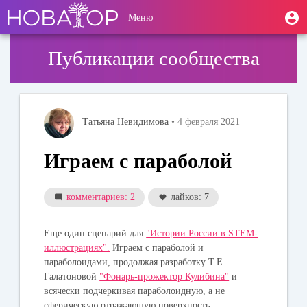
Перейти
User
М
Меню
к
Toggle
п
account
основному
navigation
содержанию
menu
Публикации сообщества
Татьяна Невидимова
• 4 февраля 2021
Играем с параболой
комментариев: 2
лайков: 7
Еще один сценарий для
"Истории России в STEM-
иллюстрациях".
Играем с параболой и
параболоидами, продолжая разработку Т.Е.
Галатоновой
"Фонарь-прожектор Кулибина"
и
всячески подчеркивая
параболоидную, а не
сферическую
отражающую поверхность