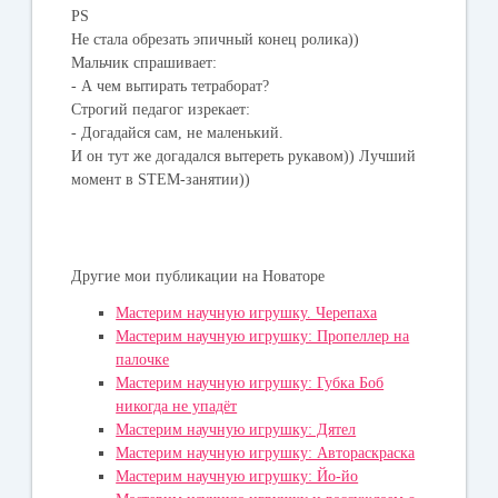
PS
Не стала обрезать эпичный конец ролика))
Мальчик спрашивает:
- А чем вытирать тетраборат?
Строгий педагог изрекает:
- Догадайся сам, не маленький.
И он тут же догадался вытереть рукавом)) Лучший
момент в STEM-занятии))
Другие мои публикации на Новаторе
Мастерим научную игрушку. Черепаха
Мастерим научную игрушку: Пропеллер на
палочке
Мастерим научную игрушку: Губка Боб
никогда не упадёт
Мастерим научную игрушку: Дятел
Мастерим научную игрушку: Автораскраска
Мастерим научную игрушку: Йо-йо