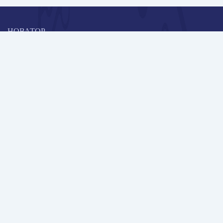
НОВАТОР
Коллективная блогоплатформа и площадка для профессионального
роста, обмена инновационными идеями и решениями, передачи
опыта и экспертной деятельности работников образования в
области современных стандартов и технологий.
Редакционная политика
Навигация
Новые пользователи
Публикации
Школа автора
Архив Галактики
Дискуссии
Участники
Партнерам
Контакты
Всего пользователей: