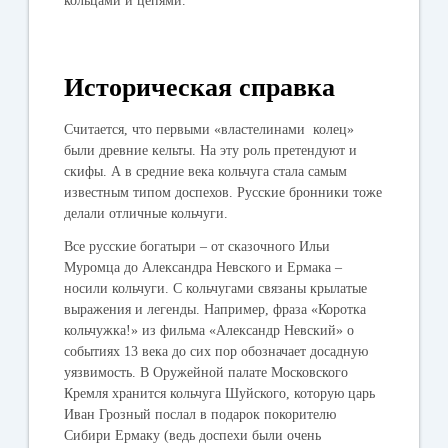
кольцами и цепями.
Историческая справка
Считается, что первыми «властелинами колец»
были древние кельты. На эту роль претендуют и
скифы. А в средние века кольчуга стала самым
известным типом доспехов. Русские бронники тоже
делали отличные кольчуги.
Все русские богатыри – от сказочного Ильи
Муромца до Александра Невского и Ермака –
носили кольчуги. С кольчугами связаны крылатые
выражения и легенды. Например, фраза «Коротка
кольчужка!» из фильма «Александр Невский» о
событиях 13 века до сих пор обозначает досадную
уязвимость. В Оружейной палате Московского
Кремля хранится кольчуга Шуйского, которую царь
Иван Грозный послал в подарок покорителю
Сибири Ермаку (ведь доспехи были очень