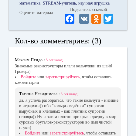
математика
STREAM-учитель
научная игрушка
Поделитесь ссылкой:
Оцените материал:
Fa
V
O
T
ce
K
dn
wi
bo
ok
tte
Кол-во комментариев: (3)
ok
la
r
ss
Максим Пхидо
•
5 лет
назад
ni
Знакомые реконструкторы плели кольчужки из шайб
Гровера)
ki
Войдите
или
зарегистрируйтесь
, чтобы оставлять
комментарии
Татьяна Невидимова
•
5 лет
назад
да, я успела разобраться, что такие кольчуги - низшие
в иерархии)) ибо "кольца-сведёнки" супротив
вырубных и клёпаных - как плотник супротив
столяра)) Ну и затем плотно прикрыла дверцу в мир
суровых бруталов-реконструкторов во имя чистой
науки)
Войдите
или
зарегистрируйтесь
, чтобы оставлять