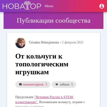
Перейти
User
М
Меню
к
Toggle
п
account
основному
navigation
содержанию
menu
Публикации сообщества
Татьяна Невидимова
• 2 февраля 2021
От кольчуги к
топологическим
игрушкам
комментариев: 3
лайков: 5
Продолжаем
"Историю России в STEM-
иллюстрациях".
Вспоминаем кольчугу, играем с