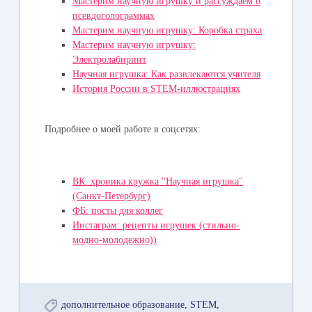
Мастерим научную игрушку и рассуждаем о
псевдоголограммах
Мастерим научную игрушку: Коробка страха
Мастерим научную игрушку:
Электролабиринт
Научная игрушка: Как развлекаются учителя
История России в STEM-иллюстрациях
Подробнее о моей работе в соцсетях:
ВК: хроника кружка "Научная игрушка"
(Санкт-Петербург)
ФБ: посты для коллег
Инстаграм: рецепты игрушек (стильно-
модно-молодежно))
дополнительное образование
STEM