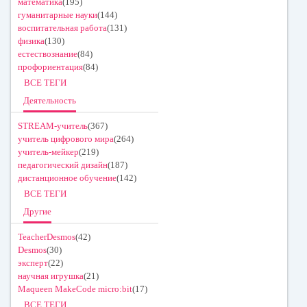
математика
(195)
гуманитарные науки
(144)
воспитательная работа
(131)
физика
(130)
естествознание
(84)
профориентация
(84)
ВСЕ ТЕГИ
Деятельность
STREAM-учитель
(367)
учитель цифрового мира
(264)
учитель-мейкер
(219)
педагогический дизайн
(187)
дистанционное обучение
(142)
ВСЕ ТЕГИ
Другие
TeacherDesmos
(42)
Desmos
(30)
эксперт
(22)
научная игрушка
(21)
Maqueen MakeCode micro:bit
(17)
ВСЕ ТЕГИ