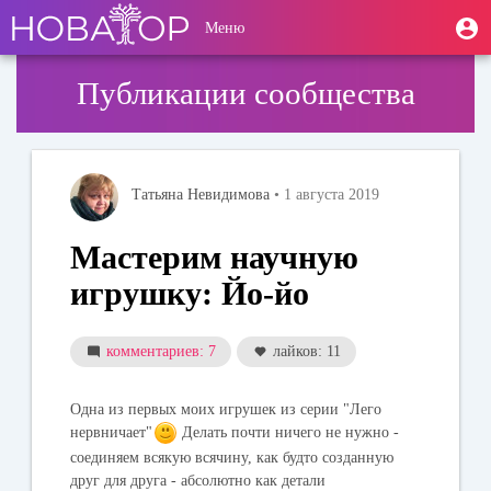
Перейти
User
М
Меню
к
Toggle
п
account
основному
navigation
содержанию
menu
Публикации сообщества
Татьяна Невидимова
• 1 августа 2019
Мастерим научную
игрушку: Йо-йо
комментариев: 7
лайков: 11
Одна из первых моих игрушек из серии "Лего
нервничает"
Делать почти ничего не нужно -
соединяем всякую всячину, как будто созданную
друг для друга - абсолютно как детали