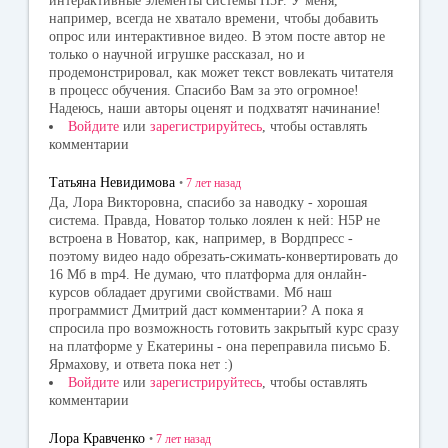
интерактивные элементы системы H5P. У меня,
например, всегда не хватало времени, чтобы добавить
опрос или интерактивное видео. В этом посте автор не
только о научной игрушке рассказал, но и
продемонстрировал, как может текст вовлекать читателя
в процесс обучения. Спасибо Вам за это огромное!
Надеюсь, наши авторы оценят и подхватят начинание!
Войдите
или
зарегистрируйтесь
, чтобы оставлять
комментарии
Татьяна Невидимова
•
7 лет
назад
Да, Лора Викторовна, спасибо за наводку - хорошая
система. Правда, Новатор только лоялен к ней: H5P не
встроена в Новатор, как, например, в Вордпресс -
поэтому видео надо обрезать-сжимать-конвертировать до
16 Мб в mp4. Не думаю, что платформа для онлайн-
курсов обладает другими свойствами. Мб наш
программист Дмитрий даст комментарии? А пока я
спросила про возможность готовить закрытый курс сразу
на платформе у Екатерины - она переправила письмо Б.
Ярмахову, и ответа пока нет :)
Войдите
или
зарегистрируйтесь
, чтобы оставлять
комментарии
Лора Кравченко
•
7 лет
назад