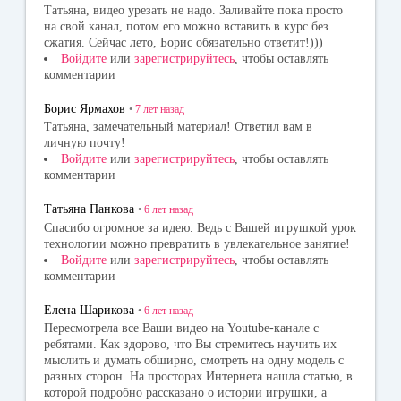
Татьяна, видео урезать не надо. Заливайте пока просто
на свой канал, потом его можно вставить в курс без
сжатия. Сейчас лето, Борис обязательно ответит!)))
Войдите
или
зарегистрируйтесь
, чтобы оставлять
комментарии
Борис Ярмахов
•
7 лет
назад
Татьяна, замечательный материал! Ответил вам в
личную почту!
Войдите
или
зарегистрируйтесь
, чтобы оставлять
комментарии
Татьяна Панкова
•
6 лет
назад
Спасибо огромное за идею. Ведь с Вашей игрушкой урок
технологии можно превратить в увлекательное занятие!
Войдите
или
зарегистрируйтесь
, чтобы оставлять
комментарии
Елена Шарикова
•
6 лет
назад
Пересмотрела все Ваши видео на Youtube-канале с
ребятами. Как здорово, что Вы стремитесь научить их
мыслить и думать обширно, смотреть на одну модель с
разных сторон. На просторах Интернета нашла статью, в
которой подробно рассказано о истории игрушки, а