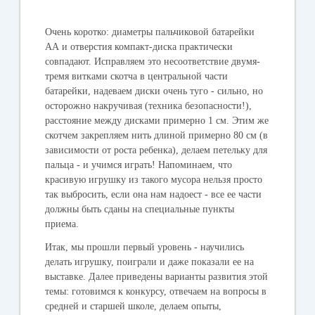
Очень коротко: диаметры пальчиковой батарейки
АА и отверстия компакт-диска практически
совпадают. Исправляем это несоответствие двумя-
тремя витками скотча в центральной части
батарейки, надеваем диски очень туго - сильно, но
осторожно накручивая (техника безопасности!),
расстояние между дисками примерно 1 см. Этим же
скотчем закрепляем нить длиной примерно 80 см (в
зависимости от роста ребенка), делаем петельку для
пальца - и учимся играть! Напоминаем, что
красивую игрушку из такого мусора нельзя просто
так выбросить, если она нам надоест - все ее части
должны быть сданы на специальные пункты
приема.
Итак, мы прошли первый уровень - научились
делать игрушку, поиграли и даже показали ее на
выставке. Далее приведены варианты развития этой
темы: готовимся к конкурсу, отвечаем на вопросы в
средней и старшей школе, делаем опыты,