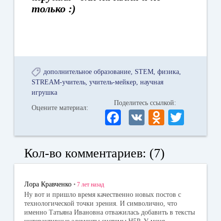
только :)
дополнительное образование
STEM
физика
STREAM-учитель
учитель-мейкер
научная
игрушка
Поделитесь ссылкой:
Оцените материал:
Fa
V
O
T
ce
K
dn
wi
bo
ok
tte
Кол-во комментариев: (7)
ok
la
r
ss
Лора Кравченко
•
7 лет
назад
ni
Ну вот и пришло время качественно новых постов с
технологической точки зрения. И символично, что
ki
именно Татьяна Ивановна отважилась добавить в тексты