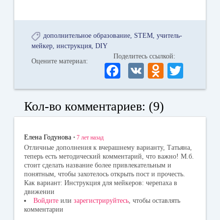
дополнительное образование
STEM
учитель-
мейкер
инструкция
DIY
Поделитесь ссылкой:
Оцените материал:
Fa
V
O
T
ce
K
dn
wi
bo
ok
tte
Кол-во комментариев: (9)
ok
la
r
ss
Елена Годунова
•
7 лет
назад
ni
Отличные дополнения к вчерашнему варианту, Татьяна,
теперь есть методический комментарий, что важно! М.б.
ki
стоит сделать название более привлекательным и
понятным, чтобы захотелось открыть пост и прочесть.
Как вариант: Инструкция для мейкеров: черепаха в
движении
Войдите
или
зарегистрируйтесь
, чтобы оставлять
комментарии