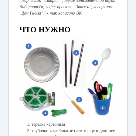
творчества "Старт+", Музее занимательной науки
ЛабиринтУм, лофт-проекте "Этажи", коворкинге
"Дом Гнома"." - так написано ВК.
ЧТО НУЖНО
тарелка картонная
трубочки коктейльные (чем толще и длиннее,