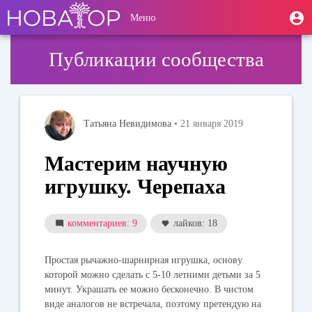
Перейти
User
М
Меню
к
Toggle
п
account
основному
navigation
содержанию
menu
Публикации сообщества
Татьяна Невидимова
• 21 января 2019
Мастерим научную
игрушку. Черепаха
комментариев: 9
лайков: 18
Простая рычажно-шарнирная игрушка, основу
которой можно сделать с 5-10 летними детьми за 5
минут. Украшать ее можно бесконечно. В чистом
виде аналогов не встречала, поэтому претендую на