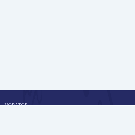
НОВАТОР
Коллективная блогоплатформа и площадка для профессионального
роста, обмена инновационными идеями и решениями, передачи
опыта и экспертной деятельности работников образования в
области современных стандартов и технологий.