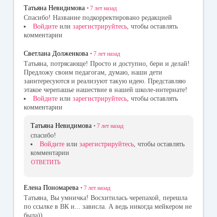
Татьяна Невидимова
•
7 лет
назад
Спасибо! Название подкорректировано редакцией
Войдите
или
зарегистрируйтесь
, чтобы оставлять
комментарии
Светлана Долженкова
•
7 лет
назад
Татьяна, потрясающе! Просто и доступно, бери и делай!
Предложу своим педагогам, думаю, наши дети
заинтересуются и реализуют такую идею. Представляю
этакое черепашье нашествие в нашей школе-интернате!
Войдите
или
зарегистрируйтесь
, чтобы оставлять
комментарии
Татьяна Невидимова
•
7 лет
назад
спасибо!
Войдите
или
зарегистрируйтесь
, чтобы оставлять
комментарии
ОТВЕТИТЬ
Елена Пономарева
•
7 лет
назад
Татьяна, Вы умничка! Восхитилась черепахой, перешла
по ссылке в ВК и... зависла. А ведь никогда мейкером не
была))