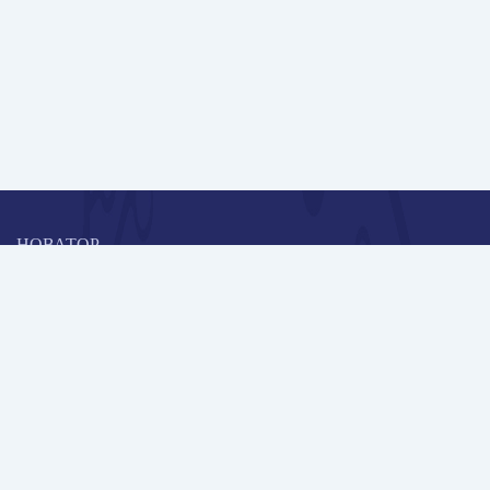
НОВАТОР
Коллективная блогоплатформа и площадка для профессионального
роста, обмена инновационными идеями и решениями, передачи
опыта и экспертной деятельности работников образования в
области современных стандартов и технологий.
Редакционная политика
Навигация
Новые пользователи
Публикации
Школа автора
Архив Галактики