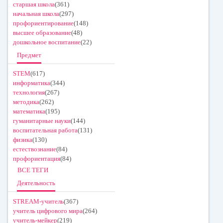
старшая школа
(361)
начальная школа
(297)
профориентирование
(148)
высшее образование
(48)
дошкольное воспитание
(22)
Предмет
STEM
(617)
информатика
(344)
технология
(267)
методика
(262)
математика
(195)
гуманитарные науки
(144)
воспитательная работа
(131)
физика
(130)
естествознание
(84)
профориентация
(84)
ВСЕ ТЕГИ
Деятельность
STREAM-учитель
(367)
учитель цифрового мира
(264)
учитель-мейкер
(219)