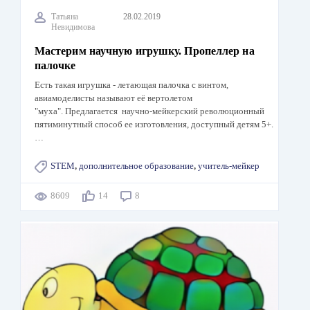
Татьяна
28.02.2019
Невидимова
Мастерим научную игрушку. Пропеллер на
палочке
Есть такая игрушка - летающая палочка с винтом,
авиамоделисты называют её вертолетом
"муха". Предлагается научно-мейкерский революционный
пятиминутный способ ее изготовления, доступный детям 5+.
…
STEM
,
дополнительное образование
,
учитель-мейкер
8609
14
8