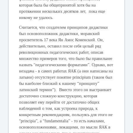
которая была бы общепринятой хотя бы на
протяжении нескольких десятков лет, пока еще
никому не удалось.
Считается, что создателем принципов дидактики
был основоположник дидактики, моравский
просветитель 17 века Ян Амос Коменский. Он,
действительно, оставил после себя целый ряд
революционных педагогических работ, описав
множество примеров того, что было бы правильнее
назвать “педагогическими форматами”. Однако, вот
незадача - в самих работах ЯАК (а они написаны на
латыни) отсутствует понятие principium (таким был
бы наиболее близкий к нашему “принципу”
латинский термин”). Вместо этого он выстраивает
достаточно сложную конструкцию, которая
позволяет ему перейти от достаточно общих
наблюдений о том, как устроена природа, к
конкретным рекомендациям, пользуясь для этого не
“principia”, а “fundamentalia” - то есть началами,
основоположениями, лежащими, по мысли ЯАК в