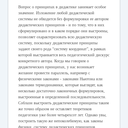
Вопрос о принципах в дидактике занимает особое
значение. Изложение любой дидактической
системы не обходится без формулировки ее автором
дидактических принципов - и по тому, что в них
сформулировано и в каком порядке они выстроены,
позволяет охарактеризовать всю дидактическую
систему, поскольку дидактические принципы
задают своего рода “систему координат”, в рамках
которой выстраивается весь педагогический дискурс
конкретного автора. Когда мы говорим о
дидактических принципах, у нас возникает
желание провести параллель, например с
физическими законами - законами Ньютона или
законами термодинамики, которые выглядят, как
несколько достаточно лаконичных формулировок,
выстроенные в определенной последовательности.
Соблазн выстроить дидактические принципы таким
же точно образом не оставляет теоретиков
педагогики уже более четырехсот лет. Однако увы,
построить такую же непоколебимую, как законы
физики, систему дидактических принципов,