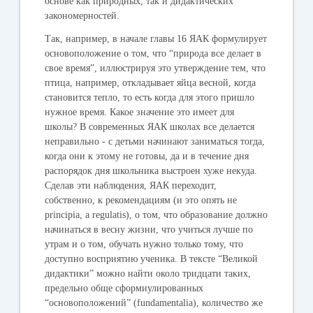
основе как природных, так и дидактических
закономерностей.
Так, например, в начале главы 16 ЯАК формулирует
основоположение о том, что “природа все делает в
свое время”, иллюстрируя это утверждение тем, что
птица, например, откладывает яйца весной, когда
становится тепло, то есть когда для этого пришло
нужное время. Какое значение это имеет для
школы? В современных ЯАК школах все делается
неправильно - с детьми начинают заниматься тогда,
когда они к этому не готовы, да и в течение дня
распорядок дня школьника выстроен хуже некуда.
Сделав эти наблюдения, ЯАК переходит,
собственно, к рекомендациям (и это опять не
principia, а regulatis), о том, что образование должно
начинаться в весну жизни, что учиться лучше по
утрам и о том, обучать нужно только тому, что
доступно восприятию ученика. В тексте “Великой
дидактики” можно найти около тридцати таких,
предельно обще сформиулированных
“основоположений” (fundamentalia), количество же