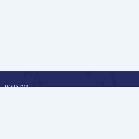
НОВАТОР
Коллективная блогоплатформа и площадка для профессионального
роста, обмена инновационными идеями и решениями, передачи
опыта и экспертной деятельности работников образования в
области современных стандартов и технологий.
Редакционная политика
Навигация
Новые пользователи
Публикации