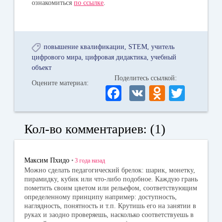
ознакомиться
по ссылке
.
повышение квалификации
STEM
учитель
цифрового мира
цифровая дидактика
учебный
объект
Поделитесь ссылкой:
Оцените материал:
Fa
V
O
T
ce
K
dn
wi
bo
ok
tte
Кол-во комментариев: (1)
ok
la
r
ss
Максим Пхидо
•
3 года
назад
ni
Можно сделать педагогический брелок: шарик, монетку,
пирамидку, кубик или что-либо подобное. Каждую грань
ki
пометить своим цветом или рельефом, соответствующим
определенному принципу например: доступность,
наглядность, понятность и т.п. Крутишь его на занятии в
руках и заодно проверяешь, насколько соответствуешь в