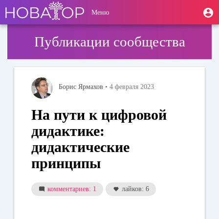
Перейти
User
М
Меню
к
Toggle
п
account
основному
navigation
содержанию
menu
Публикации сообщества
Борис Ярмахов
• 4 февраля 2023
На пути к цифровой
дидактике:
дидактические
принципы
комментариев: 1
лайков: 6