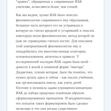
“правил”, обращенных к современных ЯАК
учителям, исчисляется более, чем сотней.
Как мы видим, целью ЯАК было описать
феноменологию современного ему образования,
большую часть которого его не устраивала и
которую он считал вредной и устаревшей и описать
некоторую иную феноменологию, метод которой он
(как он справедливо считал) постиг. Для описания
этой альтернативной феноменологии ему и
понадобились эти многочисленные аллегории,
основоположения, антитезы и правила. У
исследователей наследия ЯАК задача была иной -
донести в ясной и понятной форме “вектора”
Дидактики, усвоив которые, было бы понятно, что
нужно делать здесь и сейчас - как писать учебники,
как организовывать школу, как учить детей.
Поэтому и возникла задача упрощения концепции
ЯАК до набора предельно понятным образом
сформулированных принципов. И неудивительно,
что попыток таких формулировок было сделано
несколько и что они весьма существенно