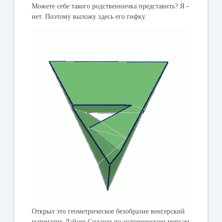
Можете себе такого родственничка представить? Я -
нет. Поэтому выложу здесь его гифку.
Открыл это геометрическое безобразие венгерский
математик Лайош Силаши по историческим меркам