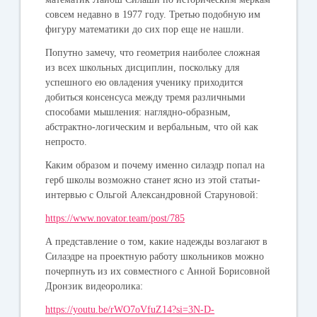
совсем недавно в 1977 году. Третью подобную им
фигуру математики до сих пор еще не нашли.
Попутно замечу, что геометрия наиболее сложная
из всех школьных дисциплин, поскольку для
успешного ею овладения ученику приходится
добиться консенсуса между тремя различными
способами мышления: наглядно-образным,
абстрактно-логическим и вербальным, что ой как
непросто.
Каким образом и почему именно силаэдр попал на
герб школы возможно станет ясно из этой статьи-
интервью с Ольгой Александровной Старуновой:
https://www.novator.team/post/785
А представление о том, какие надежды возлагают в
Силаэдре на проектную работу школьников можно
почерпнуть из их совместного с Анной Борисовной
Дронзик видеоролика:
https://youtu.be/rWO7oVfuZ14?si=3N-D-