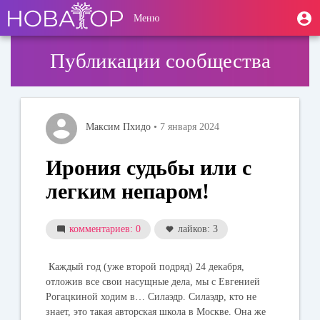
Перейти
User
М
Меню
к
Toggle
п
account
основному
navigation
содержанию
menu
Публикации сообщества
Максим Пхидо
• 7 января 2024
Ирония судьбы или с
легким непаром!
комментариев: 0
лайков: 3
Каждый год (уже второй подряд) 24 декабря,
отложив все свои насущные дела, мы с Евгенией
Рогацкиной ходим в… Силаэдр. Силаэдр, кто не
знает, это такая авторская школа в Москве. Она же