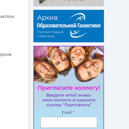
лактики
нарном
*
Email