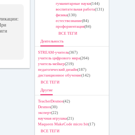
гуманитарные науки
(144)
воспитательная работа
(131)
физика
(130)
ликации:
естествознание
(84)
При
профориентация
(84)
ниги
ВСЕ ТЕГИ
Деятельность
STREAM-учитель
(367)
учитель цифрового мира
(264)
учитель-мейкер
(219)
педагогический дизайн
(187)
дистанционное обучение
(142)
ВСЕ ТЕГИ
Другие
TeacherDesmos
(42)
Desmos
(30)
эксперт
(22)
научная игрушка
(21)
Maqueen MakeCode micro:bit
(17)
ВСЕ ТЕГИ