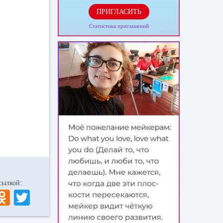
ПРИГЛАСИТЬ
Статистика приглашений
 ссылкой:
V
O
T
K
dn
wi