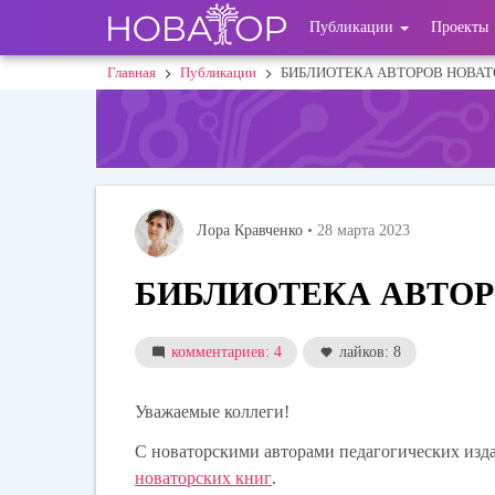
Перейти
User
Публикации
Проекты
к
основному
account
Главная
Публикации
БИБЛИОТЕКА АВТОРОВ НОВАТ
Строка
содержанию
menu
навигации
Лора Кравченко
• 28 марта 2023
БИБЛИОТЕКА АВТОР
комментариев: 4
лайков: 8
Уважаемые коллеги!
С новаторскими авторами педагогических изд
новаторских книг
.