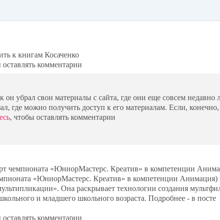
bo
ok
ить к книгам Косаченко
ы оставлять комментарии
к он убрал свои материалы с сайта, где они еще совсем недавно 
л, где можно получить доступ к его материалам. Если, конечно,
есь
, чтобы оставлять комментарии
перт чемпионата «ЮниорМастерс. Креатив» в компетенции Анима
емпионата «ЮниорМастерс. Креатив» в компетенции Анимация)
мультипликации». Она раскрывает технологии создания мультфи
кольного и младшего школьного возраста. Подробнее - в посте
ы оставлять комментарии