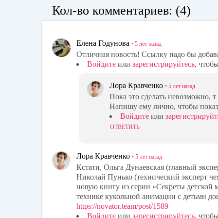
Кол-во комментариев: (4)
Елена Годунова
•
5 лет
назад
Отличная новость! Ссылку надо бы добав
Войдите
или
зарегистрируйтесь
, чтоб
Лора Кравченко
•
5 лет
назад
Пока это сделать невозможно, т 
Напишу ему лично, чтобы показа
Войдите
или
зарегистрируйт
ОТВЕТИТЬ
Лора Кравченко
•
5 лет
назад
Кстати, Ольга Дунаевская (главный экс
Николай Пунько (технический эксперт ч
новую книгу из серии «Секреты детской 
технике кукольной анимации с детьми дош
https://novator.team/post/1589
Войдите
или
зарегистрируйтесь
, чтоб