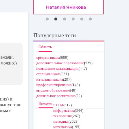
ok
tte
la
r
ss
ni
Популярные теги
ki
Область
лежали.
средняя школа
(689)
 можно))
дополнительное образование
(539)
повышение квалификации
(447)
старшая школа
(361)
начальная школа
(297)
профориентирование
(148)
высшее образование
(48)
дошкольное воспитание
(22)
ция) и
Предмет
 выпустили
STEM
(617)
льма в
информатика
(344)
технология
(267)
методика
(262)
математика
(195)