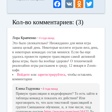
Fa
V
O
T
ce
K
dn
wi
bo
ok
tte
Кол-во комментариев: (3)
ok
la
r
ss
Лора Кравченко
•
4 года
назад
ni
Это было увлекательно! Неожиданно для меня игра
заняла целый день. Некоторые коллеги играли весь день,
ki
в некоторых командах состав менялся. Если бы еще
удалось провести прямую трансляцию самой активной
фазы игры, было бы вообще здорово! О технической
реализайии игры расскажем в среду, 12 января в Zoom-
кафе.
Войдите
или
зарегистрируйтесь
, чтобы оставлять
комментарии
Елена Годунова
•
4 года
назад
Прямую трансляцию в видеоформате? То есть зайти в
таблицы команд и показать их действия? Или
проговорить то, что шло текстовой трансляцией в
группе Смешанное обучение, и, в том числе, под
стартовым постом
https://novator.team/post/1642
? Да,