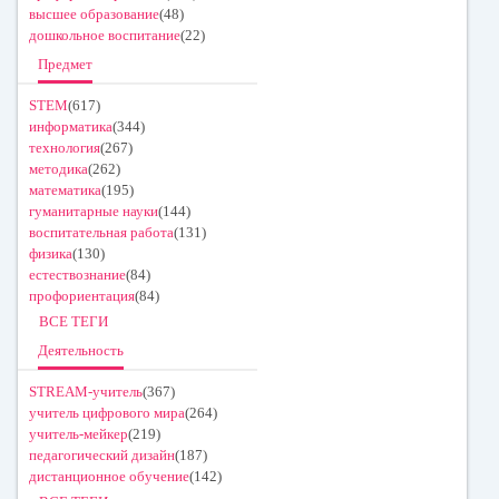
высшее образование
(48)
дошкольное воспитание
(22)
Предмет
STEM
(617)
информатика
(344)
технология
(267)
методика
(262)
математика
(195)
гуманитарные науки
(144)
воспитательная работа
(131)
физика
(130)
естествознание
(84)
профориентация
(84)
ВСЕ ТЕГИ
Деятельность
STREAM-учитель
(367)
учитель цифрового мира
(264)
учитель-мейкер
(219)
педагогический дизайн
(187)
дистанционное обучение
(142)