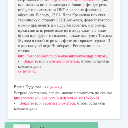
приглашаем всех желающих в Zoom-кафе, где речь
пойдет о применении ИКТ в игровых форматах
обучения. В среду, 12.01. Лора Кравченко покажет
техническую сторону STREAM-елки, формат которой
можно применить и на другое событие, например,
представить игровое поле не в виде елки, а в виде
букета или другого символа. Также выступит Татьяна
Жукова о своей игре-марафоне по городам героям. И
я расскажу об игре Чимборасо. Регистрация по
ссылке
http://blendedlearning.pro/quarantine/meetings/primary/
Войдите
или
зарегистрируйтесь
, чтобы оставлять
комментарии
ОТВЕТИТЬ
Елена Годунова
•
4 года
назад
Встреча состоялась, запись можно посмотреть по ссылке
https://www.youtube.com/watch?v=G4_yNLWZq-M
Войдите
или
зарегистрируйтесь
, чтобы оставлять
комментарии