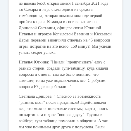
из школы №68, открывшейся 1 сентября 2021 года
г.о Самары и игра стала одним из средств
тимбилдинга, которая помогла команде первой
прийти к цели. Команда в составе капитана
Донцовой Светланы, офицера связи Юткиной
Натальи и игроков Копыловой Евгении и Юскаевой
Дарьи первыми закончили отвечать на 45 вопросов
игры, потратив на это всего 150 минут! Мы успели
узнать секрет успеха:
Наталья Юткина: "Начали "прощупывать" елку с
разных сторон, создали гугл-таблицу, куда кидали
вопросы и ответы, там же было понятно, что
зависает, тогда уже подключались все. С ребусом
вопроса F7 долго работали...".
Светлана Донцова: " Спасибо за возможность
"размять мозг" после праздников! Задействовали
все, что можно: поисковые системы, карты, поиск
по картинкам и даже "вопрос другу". Группа в
вайбере, гугл таблица помогали в общении. А так
мы уже понимаем друг друга с полуслова. Были