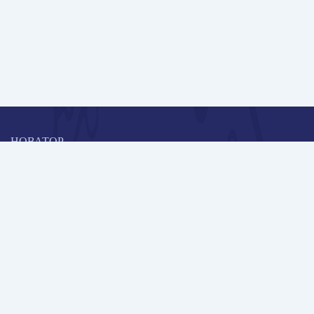
НОВАТОР
Коллективная блогоплатформа и площадка для профессионального
роста, обмена инновационными идеями и решениями, передачи
опыта и экспертной деятельности работников образования в
области современных стандартов и технологий.
Редакционная политика
Навигация
Новые пользователи
Публикации
Школа автора
Архив Галактики
Дискуссии