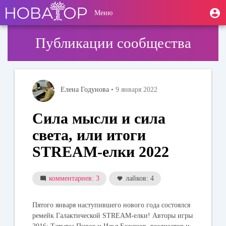
Перейти
User
М
Меню
к
Toggle
п
account
основному
navigation
содержанию
menu
Публикации сообщества
Елена Годунова
• 9 января 2022
Сила мысли и сила
света, или итоги
STREAM-елки 2022
комментариев: 3
лайков: 4
Пятого января наступившего нового года состоялся
ремейк Галактической STREAM-елки! Авторы игры