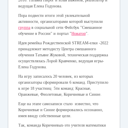
2016: Татьяна Пирог и Илья Баженов, реализатор и
ведущая Елена Годунова.
Пора подвести итоги этой увлекательной
активности, организаторами которой выступили
группа
в социальной сети Фейсбук "Смешанное
обучение в России" и портал "
Новатор
".
Идея ремейка Рождественской STREAM-елки -2022
принадлежит методисту Центра смешанного
обучения Татьяне Жуковой, техническая поддержка
осуществлялась Лорой Кравченко, ведущая игры-
Елена Годунова.
На игру записалось 20 человек, из которых
организаторы сформировали 6 команд. Приступило
к игре 18 участниц 5ти команд: Красные,
Оранжевые, Фиолетовые, Коричневые и Синие.
Еще на этапе самозаписи стало известно, что
Коричневые и Синие формировались осознанно,
имея ввиду собственные цели.
Так, команда
Коричневых
-это учителя математики