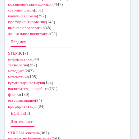
повышение квалификации
(447)
старшая школа
(361)
начальная школа
(297)
профориентирование
(148)
высшее образование
(48)
дошкольное воспитание
(22)
Предмет
STEM
(617)
информатика
(344)
технология
(267)
методика
(262)
математика
(195)
гуманитарные науки
(144)
воспитательная работа
(131)
физика
(130)
естествознание
(84)
профориентация
(84)
ВСЕ ТЕГИ
Деятельность
STREAM-учитель
(367)
учитель цифрового мира
(264)