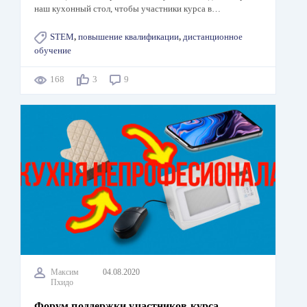
наш кухонный стол, чтобы участники курса в…
STEM
,
повышение квалификации
,
дистанционное
обучение
168
3
9
Максим
04.08.2020
Пхидо
Форум поддержки участников курса