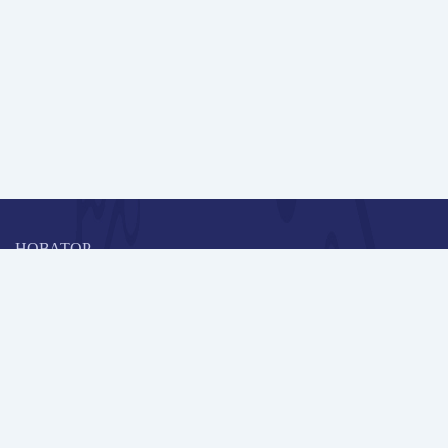
НОВАТОР
Коллективная блогоплатформа и площадка для профессионального
роста, обмена инновационными идеями и решениями, передачи
опыта и экспертной деятельности работников образования в
области современных стандартов и технологий.
Редакционная политика
Навигация
Новые пользователи
Публикации
Школа автора