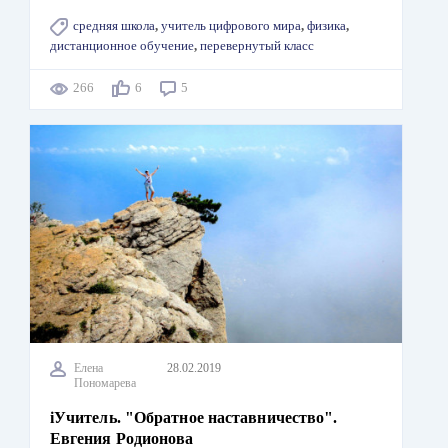
средняя школа
,
учитель цифрового мира
,
физика
,
дистанционное обучение
,
перевернутый класс
266
6
5
Елена
28.02.2019
Пономарева
iУчитель. "Обратное наставничество".
Евгения Родионова