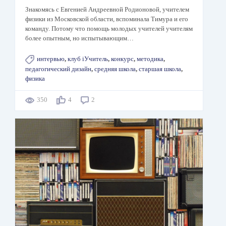
Знакомясь с Евгенией Андреевной Родионовой, учителем
физики из Московской области, вспоминала Тимура и его
команду. Потому что помощь молодых учителей учителям
более опытным, но испытывающим…
интервью
,
клуб iУчитель
,
конкурс
,
методика
,
педагогический дизайн
,
средняя школа
,
старшая школа
,
физика
350
4
2