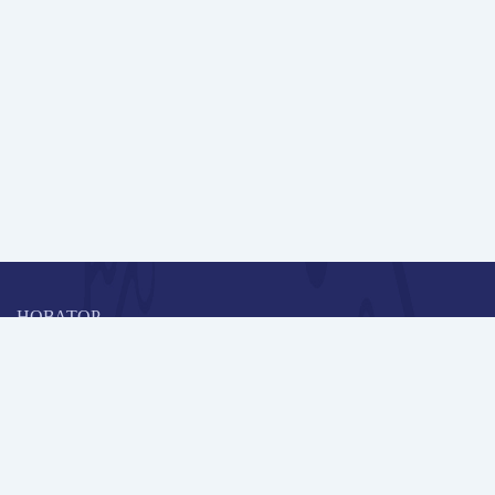
НОВАТОР
Коллективная блогоплатформа и площадка для профессионального
роста, обмена инновационными идеями и решениями, передачи
опыта и экспертной деятельности работников образования в
области современных стандартов и технологий.
Редакционная политика
Навигация
Новые пользователи