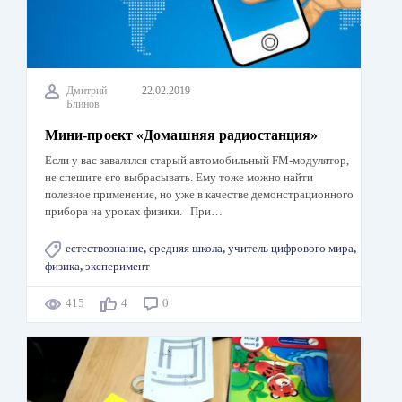
Дмитрий
22.02.2019
Блинов
Мини-проект «Домашняя радиостанция»
Если у вас завалялся старый автомобильный FM-модулятор,
не спешите его выбрасывать. Ему тоже можно найти
полезное применение, но уже в качестве демонстрационного
прибора на уроках физики. При…
естествознание
,
средняя школа
,
учитель цифрового мира
,
физика
,
эксперимент
415
4
0