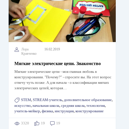
Лора
16.02.2019
Кравченко
Мягкие электрические цепи. Знакомство
Мягкие электрические цепи - моя главная любовь в
конструировании. "Почему?" - спросите вы. На этот вопрос
отвечу чуть позже. А для начала - о классификации мягких
электрических цепей, которая…
STEM
,
STREAM-учитель
,
дополнительное образование
,
искусство
,
начальная школа
,
средняя школа
,
технология
,
учитель-мейкер
,
физика
,
инструкция
,
конструирование
3320
19
19