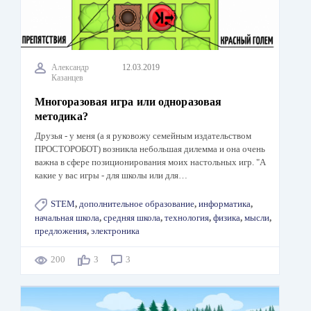
Александр
12.03.2019
Казанцев
Многоразовая игра или одноразовая
методика?
Друзья - у меня (а я руковожу семейным издательством
ПРОСТОРОБОТ) возникла небольшая дилемма и она очень
важна в сфере позиционирования моих настольных игр. "А
какие у вас игры - для школы или для…
STEM
,
дополнительное образование
,
информатика
,
начальная школа
,
средняя школа
,
технология
,
физика
,
мысли
,
предложения
,
электроника
200
3
3