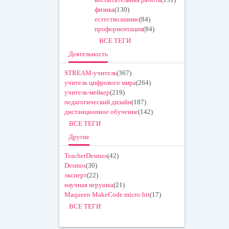
физика
(130)
естествознание
(84)
профориентация
(84)
ВСЕ ТЕГИ
Деятельность
STREAM-учитель
(367)
учитель цифрового мира
(264)
учитель-мейкер
(219)
педагогический дизайн
(187)
дистанционное обучение
(142)
ВСЕ ТЕГИ
Другие
TeacherDesmos
(42)
Desmos
(30)
эксперт
(22)
научная игрушка
(21)
Maqueen MakeCode micro:bit
(17)
ВСЕ ТЕГИ