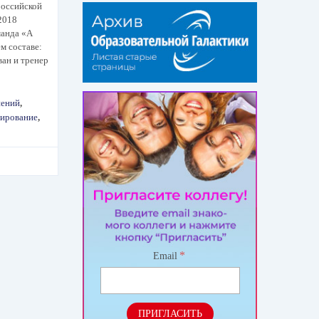
российской
2018
манда «A
м составе:
ан и тренер
нений
,
ирование
,
*
Email
ПРИГЛАСИТЬ