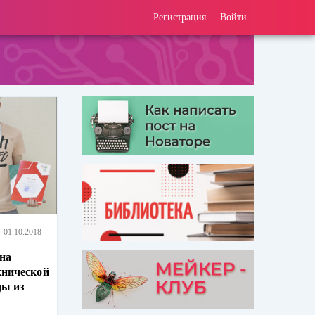
Регистрация
Войти
01.10.2018
 на
хнической
ды из