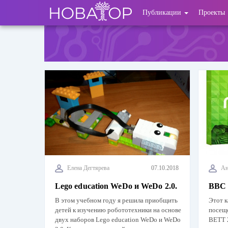
Перейти
User
Публикации
Проекты
к
основному
account
содержанию
menu
Елена Дегтярева
07.10.2018
Ан
Lego education WeDo и WeDo 2.0.
BBC 
В этом учебном году я решила приобщить
Этот к
детей к изучению робототехники на основе
посещ
двух наборов Lego education WeDo и WeDo
BETT 2