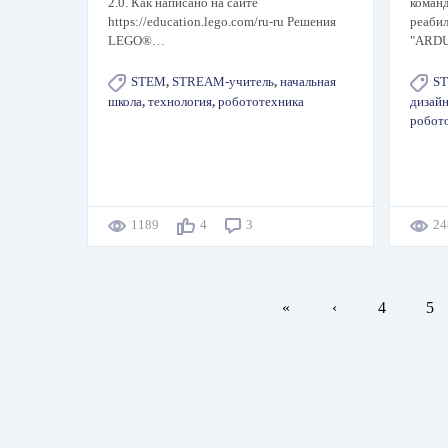
2.0. Как написано на сайте
коман
https://education.lego.com/ru-ru Решения
реаби
LEGO®…
"ARD
STEM
,
STREAM-учитель
,
начальная
S
школа
,
технология
,
робототехника
дизай
робот
1189
4
3
2
Нумерация
Первая
«
←
‹
Page
4
Pa
5
страниц
страница