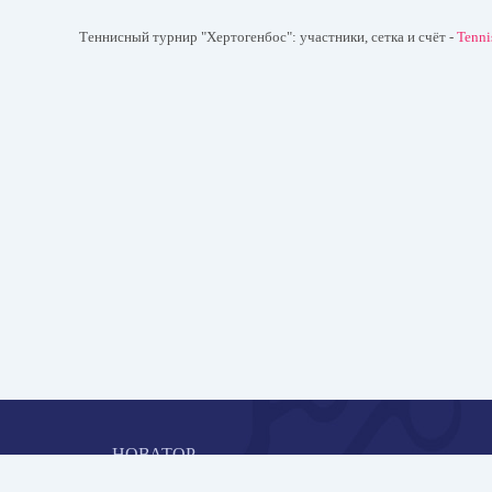
Теннисный турнир "Хертогенбос": участники, сетка и счёт -
Tenn
НОВАТОР
Коллективная блогоплатформа и площадка для