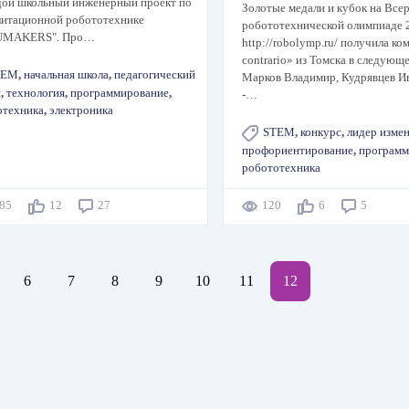
дой школьный инженерный проект по
Золотые медали и кубок на Все
литационной робототехнике
робототехнической олимпиаде 
UMAKERS". Про…
http://robolymp.ru/ получила ко
contrario» из Томска в следующе
TEM
,
начальная школа
,
педагогический
Марков Владимир, Кудрявцев Ив
н
,
технология
,
программирование
,
-…
отехника
,
электроника
STEM
,
конкурс
,
лидер изме
профориентирование
,
программ
робототехника
485
12
27
120
6
5
ge
Page
6
Page
7
Page
8
Page
9
Page
10
Page
11
Текущая
12
страница