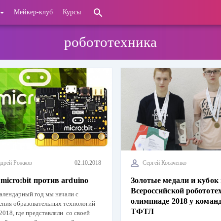
Мейкер-клуб
Курсы
робототехника
дрей Рожков
02.10.2018
Сергей Косаченко
micro:bit против arduino
Золотые медали и кубок
Всероссийской робототе
алендарный год мы начали с
олимпиаде 2018 у коман
ения образовательных технологий
ТФТЛ
018, где представляли со своей