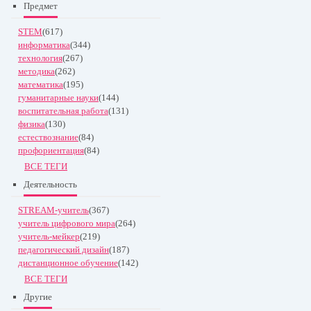
Предмет
STEM
(617)
информатика
(344)
технология
(267)
методика
(262)
математика
(195)
гуманитарные науки
(144)
воспитательная работа
(131)
физика
(130)
естествознание
(84)
профориентация
(84)
ВСЕ ТЕГИ
Деятельность
STREAM-учитель
(367)
учитель цифрового мира
(264)
учитель-мейкер
(219)
педагогический дизайн
(187)
дистанционное обучение
(142)
ВСЕ ТЕГИ
Другие