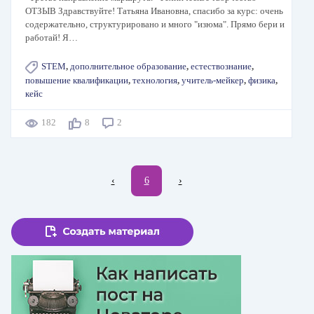
ОТЗЫВ Здравствуйте! Татьяна Ивановна, спасибо за курс: очень
содержательно, структурировано и много "изюма". Прямо бери и
работай! Я…
STEM
,
дополнительное образование
,
естествознание
,
повышение квалификации
,
технология
,
учитель-мейкер
,
физика
,
кейс
182
8
2
Нумерация
←
‹
Текущая
6
Следующая
›
страниц
страница
страница