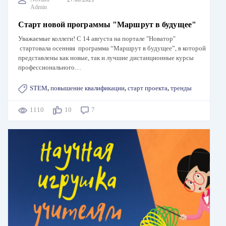
Admin
Старт новой программы "Маршрут в будущее"
Уважаемые коллеги! С 14 августа на портале "Новатор"
стартовала осенняя программа “Маршрут в будущее”, в которой
представлены как новые, так и лучшие дистанционные курсы
профессионального…
STEM
,
повышение квалификации
,
старт проекта
,
тренды
1110
10
7