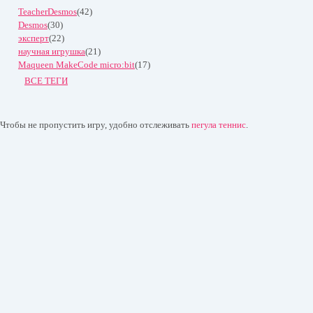
TeacherDesmos
(42)
Desmos
(30)
эксперт
(22)
научная игрушка
(21)
Maqueen MakeCode micro:bit
(17)
ВСЕ ТЕГИ
Чтобы не пропустить игру, удобно отслеживать
пегула теннис
.