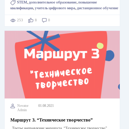
STEM
,
дополнительное образование
,
повышение
квалификации
,
учитель цифрового мира
,
дистанционное обучение
253
8
0
Novator
01.08.2021
Admin
Маршрут 3. “Техническое творчество”
Третье направление маршрута. “Техническое творчество”