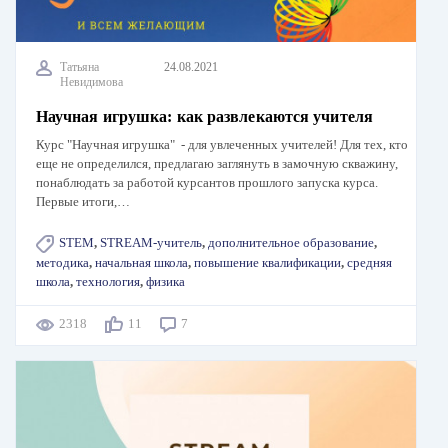
Татьяна
24.08.2021
Невидимова
Научная игрушка: как развлекаются учителя
Курс "Научная игрушка" - для увлеченных учителей! Для тех, кто
еще не определился, предлагаю заглянуть в замочную скважину,
понаблюдать за работой курсантов прошлого запуска курса.
Первые итоги,…
STEM
,
STREAM-учитель
,
дополнительное образование
,
методика
,
начальная школа
,
повышение квалификации
,
средняя
школа
,
технология
,
физика
2318
11
7