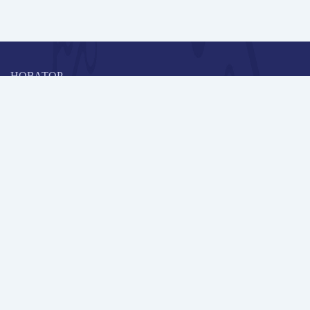
НОВАТОР
Коллективная блогоплатформа и площадка для профессионального
роста, обмена инновационными идеями и решениями, передачи
опыта и экспертной деятельности работников образования в
области современных стандартов и технологий.
Редакционная политика
Навигация
Новые пользователи
Публикации
Школа автора
Архив Галактики
Дискуссии
Участники
Партнерам
Контакты