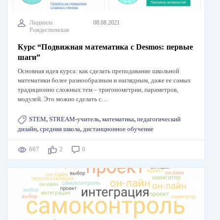
Людмила
08.08.2021
Рождественская
Курс “Подвижная математика с Desmos: первые
шаги”
Основная идея курса: как сделать преподавание школьной
математики более разнообразным и наглядным, даже ее самых
традиционно сложных тем – тригонометрии, параметров,
модулей. Это можно сделать с…
STEM
,
STREAM-учитель
,
математика
,
педагогический
дизайн
,
средняя школа
,
дистанционное обучение
667
2
0