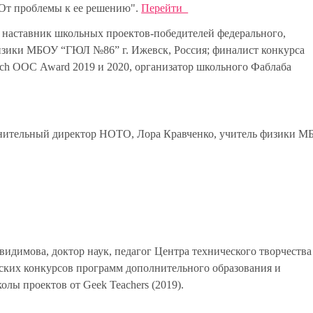
 От проблемы к ее решению".
Перейти
, наставник школьных проектов-победителей федерального,
физики МБОУ “ГЮЛ №86” г. Ижевск, Россия; финалист конкурса
nch ООС Award 2019 и 2020, организатор школьного Фаблаба
олнительный директор НОТО, Лора Кравченко, учитель физики 
видимова, доктор наук, педагог Центра технического творчества
дских конкурсов программ дополнительного образования и
олы проектов от Geek Teachers (2019).