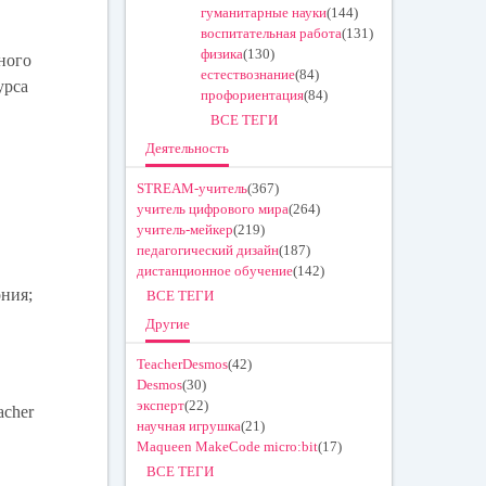
гуманитарные науки
(144)
воспитательная работа
(131)
физика
(130)
ного
естествознание
(84)
урса
профориентация
(84)
ВСЕ ТЕГИ
Деятельность
STREAM-учитель
(367)
учитель цифрового мира
(264)
учитель-мейкер
(219)
педагогический дизайн
(187)
дистанционное обучение
(142)
ния;
ВСЕ ТЕГИ
Другие
TeacherDesmos
(42)
Desmos
(30)
эксперт
(22)
acher
научная игрушка
(21)
Maqueen MakeCode micro:bit
(17)
ВСЕ ТЕГИ