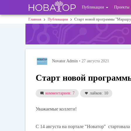
Перейти
User
Публикации
Проекты
к
основному
account
Главная
Публикации
Старт новой программы "Маршру
Строка
содержанию
menu
навигации
Novator Admin
• 27 августа 2021
Старт новой программ
комментариев: 7
лайков: 10
Уважаемые коллеги!
С 14 августа
на портале "Новатор" стартовала