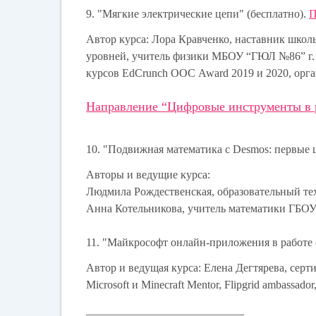
9. "Мягкие электрические цепи" (бесплатно).
П
Автор курса: Лора Кравченко, наставник школ
уровней, учитель физики МБОУ “ГЮЛ №86” г. И
курсов EdCrunch ООС Award 2019 и 2020, орг
Направление “Цифровые инструменты в р
10. "Подвижная математика с Desmos: первые 
Авторы и ведущие курса:
Людмила Рождественская, образовательный те
Анна Котельникова, учитель математики ГБО
11. "Майкрософт онлайн-приложения в работе
Автор и ведущая курса: Елена Дегтярева, серт
Microsoft и Minecraft Mentor, Flipgrid ambassado
____________________________