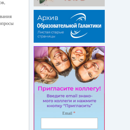
ов,
ования
вопросы
*
Email