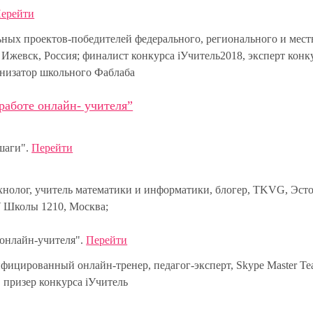
ерейти
ьных проектов-победителей федерального, регионального и мест
жевск, Россия; финалист конкурса iУчитель2018, эксперт конк
анизатор школьного Фаблаба
аботе онлайн- учителя”
шаги".
Перейти
хнолог, учитель математики и информатики, блогер, TKVG, Эсто
У Школы 1210, Москва;
 онлайн-учителя".
Перейти
ифицированный онлайн-тренер, педагог-эксперт, Skype Master Te
r, призер конкурса iУчитель