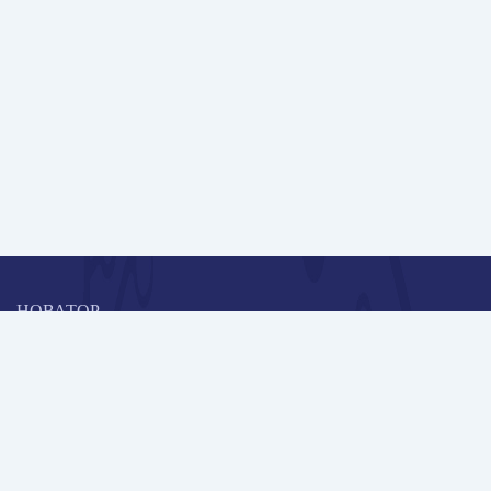
НОВАТОР
Коллективная блогоплатформа и площадка для профессионального
роста, обмена инновационными идеями и решениями, передачи
опыта и экспертной деятельности работников образования в
области современных стандартов и технологий.
Редакционная политика
Навигация