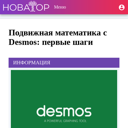
Перейти
Toggle navigation
User
Меню
М
к
п
account
основному
содержанию
menu
Подвижная математика с
Desmos: первые шаги
ИНФОРМАЦИЯ