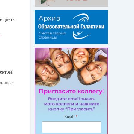
е цвета
я
…
ектом!
чающее:
*
Email