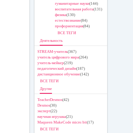
гуманитарные науки
(144)
воспитательная работа
(131)
физика
(130)
естествознание
(84)
профориентация
(84)
ВСЕ ТЕГИ
Деятельность
STREAM-учитель
(367)
учитель цифрового мира
(264)
учитель-мейкер
(219)
педагогический дизайн
(187)
дистанционное обучение
(142)
ВСЕ ТЕГИ
Другие
TeacherDesmos
(42)
Desmos
(30)
эксперт
(22)
научная игрушка
(21)
Maqueen MakeCode micro:bit
(17)
ВСЕ ТЕГИ