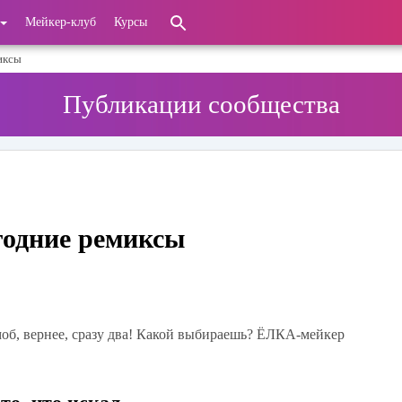
Мейкер-клуб
Курсы
иксы
Публикации сообщества
годние ремиксы
об, вернее, сразу два! Какой выбираешь? ЁЛКА-мейкер