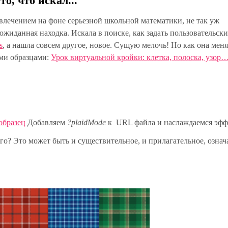
то, что искал...
влечением на фоне серьезной школьной математики, не так уж
ожиданная находка. Искала в поиске, как задать пользовательски
s
, а нашла совсем другое, новое. Сущую мелочь! Но как она мен
ыми образцами:
Урок виртуальной кройки: клетка, полоска, узор
образец
Добавляем
?plaidMode
к URL файла и наслаждаемся эфф
ого? Это может быть и существительное, и прилагательное, озна