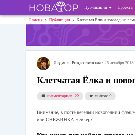
Перейти
User
Публикации
Проекты
к
основному
account
Главная
Публикации
Клетчатая Ёлка и новогодние рем
Строка
содержанию
menu
навигации
Людмила Рождественская
• 26 декабря 2018
Клетчатая Ёлка и ново
комментариев: 22
лайков: 9
Внимание, в посте веселый новогодний флэшм
или СНЕЖИНКА-мейкер?