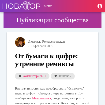
Перейти
User
М
Меню
к
Toggle
п
account
основному
navigation
содержанию
menu
Публикации сообщества
Людмила Рождественская
• 10 февраля 2019
От бумаги к цифре:
утренние ремиксы
комментариев: 7
лайков: 7
Быстрая история: как преобразовать "бумажную"
идею в цифру... Сегодня с утра встретила в FB-
сообществе
Мышематика
, создателем, автором и
модератором которого является Женя Кац, вот такой