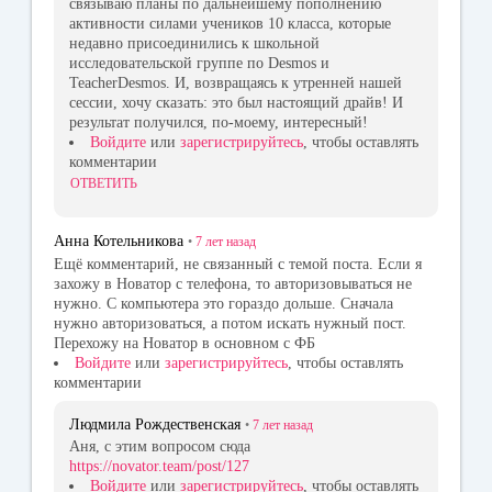
связываю планы по дальнейшему пополнению
активности силами учеников 10 класса, которые
недавно присоединились к школьной
исследовательской группе по Desmos и
TeacherDesmos. И, возвращаясь к утренней нашей
сессии, хочу сказать: это был настоящий драйв! И
результат получился, по-моему, интересный!
Войдите
или
зарегистрируйтесь
, чтобы оставлять
комментарии
ОТВЕТИТЬ
Анна Котельникова
•
7 лет
назад
Ещё комментарий, не связанный с темой поста. Если я
захожу в Новатор с телефона, то авторизовываться не
нужно. С компьютера это гораздо дольше. Сначала
нужно авторизоваться, а потом искать нужный пост.
Перехожу на Новатор в основном с ФБ
Войдите
или
зарегистрируйтесь
, чтобы оставлять
комментарии
Людмила Рождественская
•
7 лет
назад
Аня, с этим вопросом сюда
https://novator.team/post/127
Войдите
или
зарегистрируйтесь
, чтобы оставлять