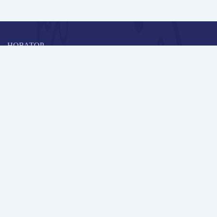
НОВАТОР
Коллективная блогоплатформа и площадка для профессионального
роста, обмена инновационными идеями и решениями, передачи
опыта и экспертной деятельности работников образования в
области современных стандартов и технологий.
Редакционная политика
Навигация
Новые пользователи
Публикации
Школа автора
Архив Галактики
Дискуссии
Участники
Партнерам
Контакты