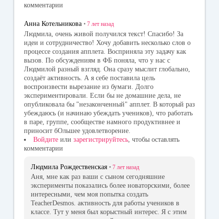
комментарии
Анна Котельникова
•
7 лет
назад
Людмила, очень живой получился текст! Спасибо! За
идеи и сотрудничество! Хочу добавить несколько слов о
процессе создания апплета. Восприняла эту задачу как
вызов. По обсуждениям в ФБ поняла, что у нас с
Людмилой разный взгляд. Она сразу мыслит глобально,
создаёт активность. А я себе поставила цель
воспроизвести вырезание из бумаги. Долго
экспериментировали. Если бы не домашние дела, не
опубликовала бы "незаконченный" апплет. В который раз
убеждаюсь (и начинаю убеждать учеников), что работать
в паре, группе, сообществе намного продуктивнее и
приносит бОльшее удовлетворение.
Войдите
или
зарегистрируйтесь
, чтобы оставлять
комментарии
Людмила Рождественская
•
7 лет
назад
Аня, мне как раз ваши с сыном сегодняшние
эксперименты показались более новаторскими, более
интересными, чем моя попытка создать
TeacherDesmos. активность для работы учеников в
классе. Тут у меня был корыстный интерес. Я с этим