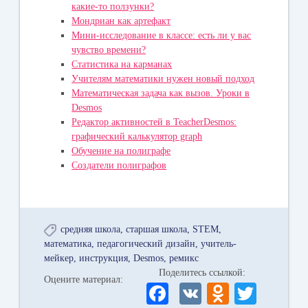
какие-то ползунки?
Мондриан как артефакт
Мини-исследование в классе: есть ли у вас
чувство времени?
Статистика на карманах
Учителям математики нужен новый подход
Математическая задача как вызов. Уроки в
Desmos
Редактор активностей в TeacherDesmos:
графический калькулятор graph
Обучение на полиграфе
Создатели полиграфов
средняя школа
старшая школа
STEM
математика
педагогический дизайн
учитель-
мейкер
инструкция
Desmos
ремикс
Поделитесь ссылкой:
Оцените материал:
Fa
V
O
T