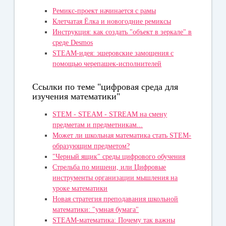
Ремикс-проект начинается с рамы
Клетчатая Ёлка и новогодние ремиксы
Инструкция: как создать "объект в зеркале" в
среде Desmos
STEAM-идея: эшеровские замощения с
помощью черепашек-исполнителей
Ссылки по теме "цифровая среда для
изучения математики"
STEM - STEAM - STREAM на смену
предметам и предметникам...
Может ли школьная математика стать STEM-
образующим предметом?
"Черный ящик" среды цифрового обучения
Стрельба по мишени, или Цифровые
инструменты организации мышления на
уроке математики
Новая стратегия преподавания школьной
математики: "умная бумага"
STEAM-математика: Почему так важны