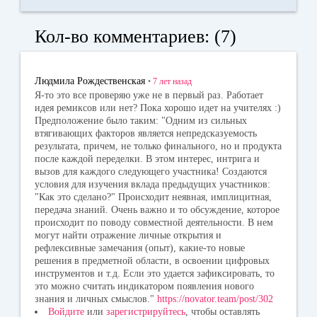
ce
K
dn
wi
bo
ok
tte
Кол-во комментариев: (7)
ok
la
r
ss
Людмила Рождественская
•
7 лет
назад
ni
Я-то это все проверяю уже не в первый раз. Работает
идея ремиксов или нет? Пока хорошо идет на учителях :)
ki
Предположение было таким: "Одним из сильных
втягивающих факторов является непредсказуемость
результата, причем, не только финального, но и продукта
после каждой переделки. В этом интерес, интрига и
вызов для каждого следующего участника! Создаются
условия для изучения вклада предыдущих участников:
"Как это сделано?" Происходит неявная, имплицитная,
передача знаний. Очень важно и то обсуждение, которое
происходит по поводу совместной деятельности. В нем
могут найти отражение личные открытия и
рефлексивные замечания (опыт), какие-то новые
решения в предметной области, в освоении цифровых
инструментов и т.д. Если это удается зафиксировать, то
это можно считать индикатором появления нового
знания и личных смыслов."
https://novator.team/post/302
Войдите
или
зарегистрируйтесь
, чтобы оставлять