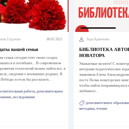
лена Годунова
09.05.2023
Лора Кравченко
даты нашей семьи
БИБЛИОТЕКА АВТО
НОВАТОРА
я семья сегодня чтит своих солдат,
вшихся и погибших... В современном
Уважаемые коллеги! С новато
развития технологий можно найти все, в
авторами педагогических изд
исле, сведения о воевавших родных. В
знакомила Елена Александров
 Победы хотела бы рассказать…
посте Полка новаторских книг.
чтобы найти понравившуюся 
любимого…
оспитательная работа
,
дополнительное
ование
,
исследование
дополнительное образова
методика
,
чтение