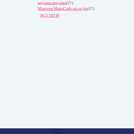
научная игрушка
(21)
Maqueen MakeCode micro:bit
(17)
ВСЕ ТЕГИ