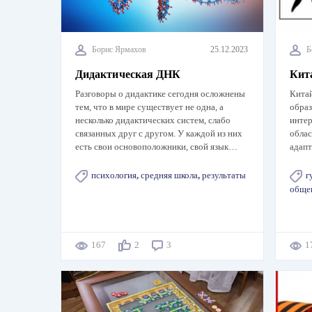
Борис Ярмахов
25.12.2023
Б
Дидактическая ДНК
Кит
Разговоры о дидактике сегодня осложнены
Китай
тем, что в мире существует не одна, а
образ
несколько дидактических систем, слабо
интер
связанных друг с другом. У каждой из них
облас
есть свои основоположники, свой язык…
адап
психология
,
средняя школа
,
результаты
г
обще
167
2
3