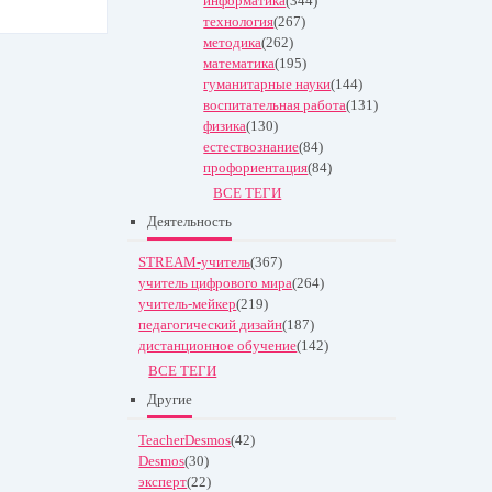
информатика
(344)
технология
(267)
методика
(262)
математика
(195)
гуманитарные науки
(144)
воспитательная работа
(131)
физика
(130)
естествознание
(84)
профориентация
(84)
ВСЕ ТЕГИ
Деятельность
STREAM-учитель
(367)
учитель цифрового мира
(264)
учитель-мейкер
(219)
педагогический дизайн
(187)
дистанционное обучение
(142)
ВСЕ ТЕГИ
Другие
TeacherDesmos
(42)
Desmos
(30)
эксперт
(22)