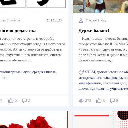
орис Ярмахов
21.12.2023
Максим Пхидо
айская дидактика
Держи баланс!
 сегодня - это страна, в которой в
Невыносима тяжесть бытия,
овании происходит сегодня много всего
сим фактом был не Я. © Max
есного. Активно ведутся разработки в
хотел я с вами, друзья мои, о
ти искусственного интеллекта, систем
поле сил тяжести в цирке и в
тивного обучения,…
Основным навыком,…
уманитарные науки
,
средняя школа
,
STEM
,
дополнительное об
ние
методика
,
начальная школа
,
по
квалификации
,
семейный досу
школа
,
технология
,
учитель-м
171
5
3
273
3
0