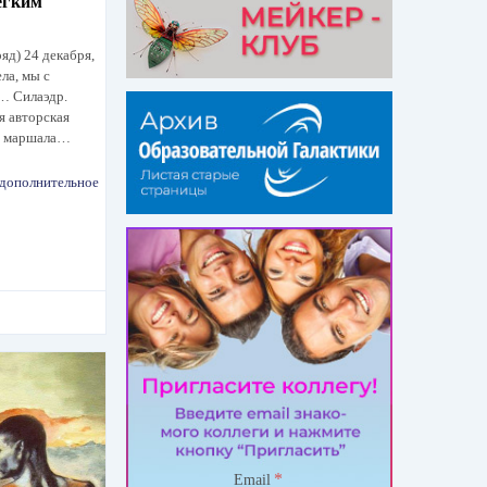
егким
яд) 24 декабря,
ла, мы с
… Силаэдр.
ая авторская
ни маршала…
дополнительное
*
Email