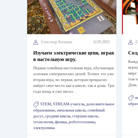
Александр Казанцев
12.05.2023
Е
Изучаем электрические цепи, играя
Сол
в настольную игру.
Кажда
верну
Первая семейная настольная игра, обучающая
мире 
основам электрических цепей. Точнее это уже
том ч
вторая игра, но первая, которая прекрасно
День
найдет свое место как в школе, так и дома. Три
года назад я уже писал…
в
образ
STEM
,
STREAM-учитель
,
дополнительное
образование
,
начальная школа
,
семейный
досуг
,
средняя школа
,
старшая школа
,
технология
,
физика
,
робототехника
,
электроника