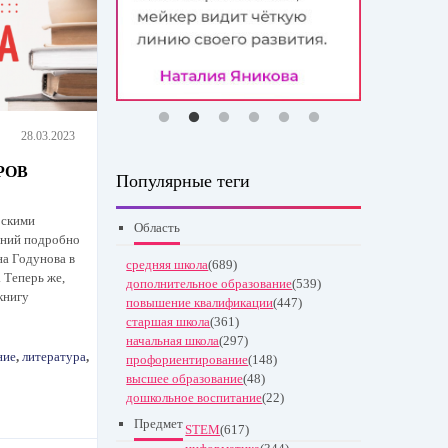
28.03.2023
РОВ
Популярные теги
рскими
Область
аний подробно
на Годунова в
средняя школа
(689)
 Теперь же,
дополнительное образование
(539)
книгу
повышение квалификации
(447)
старшая школа
(361)
начальная школа
(297)
ние
,
литература
,
профориентирование
(148)
высшее образование
(48)
дошкольное воспитание
(22)
Предмет
STEM
(617)