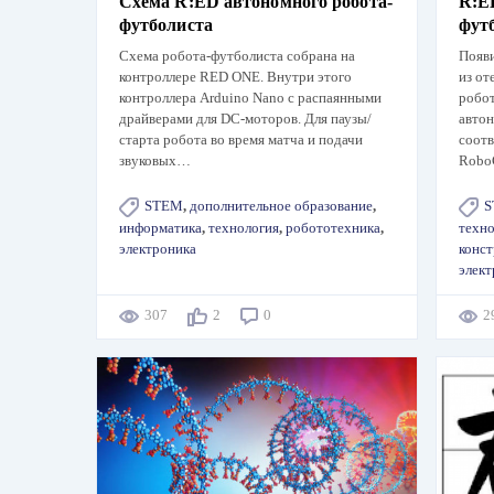
Схема R:ED автономного робота-
R:E
футболиста
фут
Схема робота-футболиста собрана на
Появи
контроллере RED ONE. Внутри этого
из от
контроллера Arduino Nano с распаянными
робот
драйверами для DC-моторов. Для паузы/
автон
старта робота во время матча и подачи
соотв
звуковых…
Robo
STEM
,
дополнительное образование
,
S
информатика
,
технология
,
робототехника
,
техно
электроника
конс
элект
307
2
0