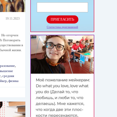
19.11.2023
ПРИГЛАСИТЬ
Статистика приглашений
 Но огорчен
Nb Поговорить
 существовании в
 обычной жизни.
разование
,
вышение
г
,
средняя
ейкер
,
физика