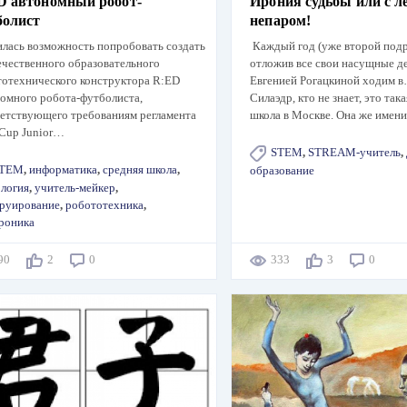
D автономный робот-
Ирония судьбы или с л
болист
непаром!
лась возможность попробовать создать
Каждый год (уже второй подр
ечественного образовательного
отложив все свои насущные де
отехнического конструктора R:ED
Евгенией Рогацкиной ходим в
омного робота-футболиста,
Силаэдр, кто не знает, это так
етствующего требованиям регламента
школа в Москве. Она же име
Cup Junior…
STEM
,
STREAM-учитель
,
TEM
,
информатика
,
средняя школа
,
образование
логия
,
учитель-мейкер
,
труирование
,
робототехника
,
роника
290
2
0
333
3
0