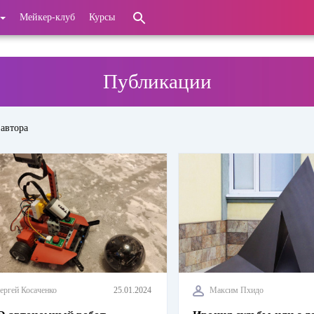
Мейкер-клуб
Курсы
Публикации
а автора
ергей Косаченко
25.01.2024
Максим Пхидо