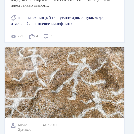
иностранных языков,…
воспитательная работа
,
гуманитарные науки
,
лидер
изменений
,
повышение квалификации
271
4
7
Борис
14.07.2022
Ярмахов