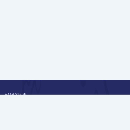
НОВАТОР
Коллективная блогоплатформа и площадка для профессионального
роста, обмена инновационными идеями и решениями, передачи
опыта и экспертной деятельности работников образования в
области современных стандартов и технологий.
Редакционная политика