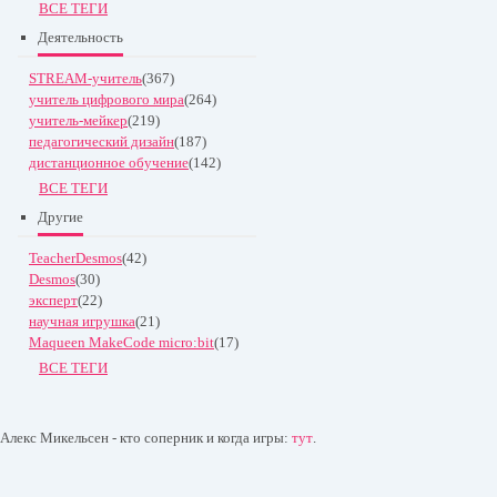
ВСЕ ТЕГИ
Деятельность
STREAM-учитель
(367)
учитель цифрового мира
(264)
учитель-мейкер
(219)
педагогический дизайн
(187)
дистанционное обучение
(142)
ВСЕ ТЕГИ
Другие
TeacherDesmos
(42)
Desmos
(30)
эксперт
(22)
научная игрушка
(21)
Maqueen MakeCode micro:bit
(17)
ВСЕ ТЕГИ
Алекс Микельсен - кто соперник и когда игры:
тут
.