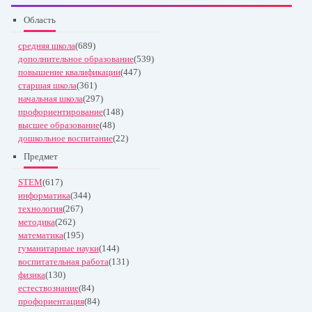
Область
средняя школа
(689)
дополнительное образование
(539)
повышение квалификации
(447)
старшая школа
(361)
начальная школа
(297)
профориентирование
(148)
высшее образование
(48)
дошкольное воспитание
(22)
Предмет
STEM
(617)
информатика
(344)
технология
(267)
методика
(262)
математика
(195)
гуманитарные науки
(144)
воспитательная работа
(131)
физика
(130)
естествознание
(84)
профориентация
(84)